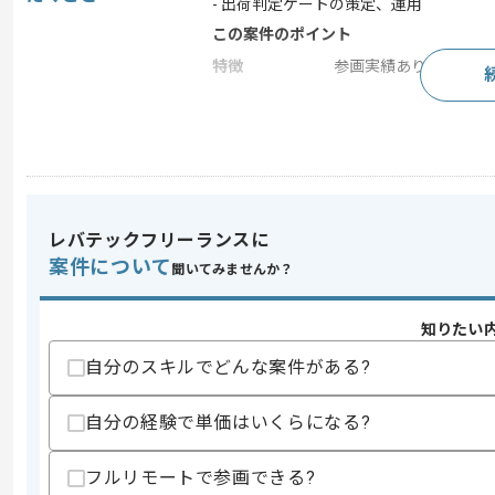
- 出荷判定ゲートの策定、運用
この案件のポイント
特徴
参画実績あり , 20代活躍
求めるスキル
スキル
・品質管理や出荷判定ゲートの策定や運
・上流からの構想策定フェーズにおける
プロジェクトリード経験
レバテックフリーランスに
・進捗と課題及び懸念点を適切なタイミ
案件について
・複数作業の優先順位を整理し遂行した
聞いてみませんか？
歓迎スキル
・アジャイルやスクラム開発経験
知りたい
自分のスキルでどんな案件がある?
スキルに不安がある方へ
上記に似た経験やスキルをお持ちであれば申
自分の経験で単価はいくらになる?
フルリモートで参画できる?
精算条件
有