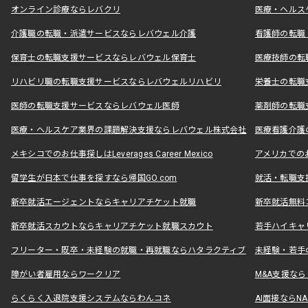
オンライン診療ならレバクリ
医療・ヘルス
介護職の転職・派遣サービスならレバウェル介護
看護師の転職
保育士の転職支援サービスならレバウェル保育士
医療技師の転
リハビリ職の転職支援サービスならレバウェルリハビリ
栄養士の転職
医師の転職支援サービスならレバウェル医師
薬剤師の転職
医療・ヘルスケア業界の課題解決支援ならレバウェル株式会社
医療看護介護の
メキシコでのお仕事探しはLeverages Career Mexico
アメリカでのお仕事
留学生が日本で仕事を探すなら帰国GO.com
就活・転職支
新卒就活エージェントならキャリアチケット就職
新卒就活無料
新卒就活スカウトならキャリアチケット就職スカウト
若手ハイキャ
フリーター・既卒・未経験の就職・再就職ならハタラクティブ
未経験・若手
障がい者雇用ならワークリア
M&A支援な
らくらく入退院支援システムならわんコネ
AI面接ならNAL