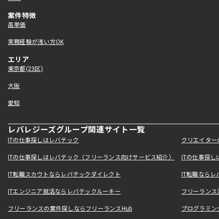
案件特徴
高単価
実務経験が浅い方OK
エリア
東京都(23区)
大阪
愛知
レバレジーズグループ関連サイト一覧
ITの仕事探しはレバテック
クリエイター
ITの仕事探しはレバテック（フリーランス向けサービス紹介）
ITの仕事探
IT転職スカウトならレバテックダイレクト
IT転職なら
ITエンジニア就活ならレバテックルーキー
フリーランス
フリーランスの案件探しならフリーランスHub
プログラミン