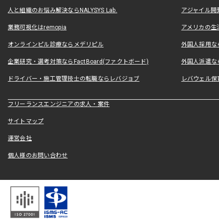
人と組織のお悩み解決ならNALYSYS Lab.
アジャイル開発なら
業務可視化はremopia
アメリカの生活
オンラインピル診療ならメデリピル
外国人採用ならLe
企業研究・選考対策ならFactBoard(ファクトボード)
外国人派遣なら
ドライバー・施工管理技士の転職ならレバジョブ
レバウェル保
フリーランスエンジニアの求人・案件
サイトマップ
運営会社
個人様のお問い合わせ