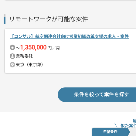
経験豊富なメンバーと成長が出来る環境
スキルアップされたい方、長期的に参画
リモートワークが可能な案件
基本的には一部リモート作業を見込んで
【コンサル】航空関連会社向け営業組織改革支援の求人・案件
1,350,000
〜
円／月
業務委託
東京（東京都）
条件を絞って案件を探す
似た案
希望条件