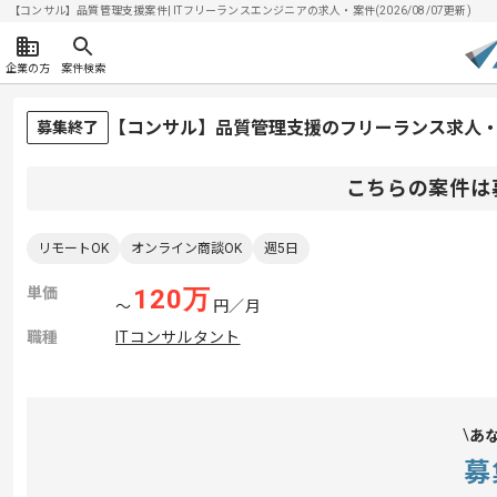
【コンサル】品質管理支援案件| ITフリーランスエンジニアの求人・案件(2026/08/07更新)
企業の方
案件検索
【コンサル】品質管理支援のフリーランス求人
募集終了
こちらの案件は
リモートOK
オンライン商談OK
週5日
単価
120
万
〜
円／月
職種
ITコンサルタント
あ
募