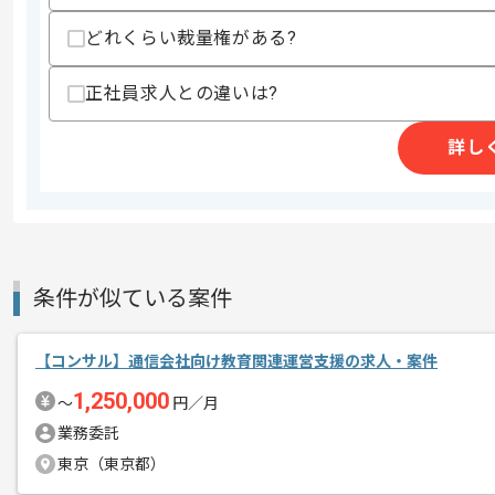
精算・お支払い
精算基準時間
140時間〜180時間
どれくらい裁量権がある?
支払いサイト
15日
正社員求人との違いは?
詳し
商談回数
2回
その他募集要項
募集人数
1人
作業開始日
2026/06/08
条件が似ている案件
レバテックでの実績がある企業の案件で
エージェントからのコ
【コンサル】通信会社向け教育関連運営支援の求人・案件
メント
コンサルの経験を活かすことができます
1,250,000
〜
円／月
複数案件を保有している企業ですので、
業務委託
ご経験と実績に応じて別案件のご提案も
東京（東京都）
新しいアイディアや技術を積極的に導入