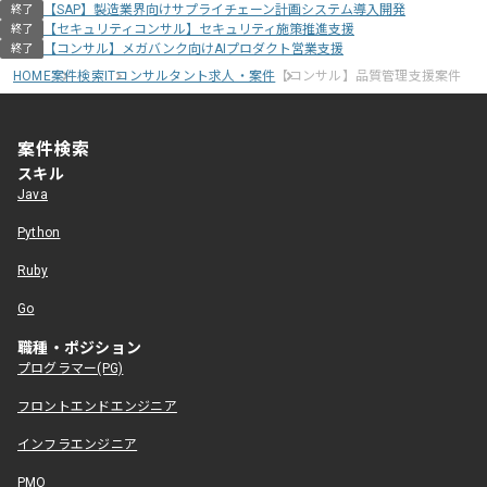
【SAP】製造業界向けサプライチェーン計画システム導入開発
終了
【セキュリティコンサル】セキュリティ施策推進支援
終了
【コンサル】メガバンク向けAIプロダクト営業支援
終了
HOME
案件検索
ITコンサルタント求人・案件
【コンサル】品質管理支援案件
案件検索
スキル
Java
Python
Ruby
Go
職種・ポジション
プログラマー(PG)
フロントエンドエンジニア
インフラエンジニア
PMO