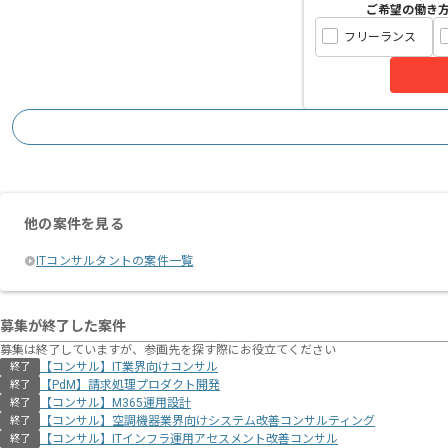
ご希望の働き
フリーランス
他の案件を見る
ITコンサルタントの案件一覧
募集が終了した案件
募集は終了していますが、参画先を探す際にお役立てください
【コンサル】IT業界向けコンサル
終了
【PdM】請求処理プロダクト開発
終了
【コンサル】M365運用設計
終了
【コンサル】空調機器業界向けシステム改善コンサルティング
終了
【コンサル】ITインフラ運用アセスメント改善コンサル
終了