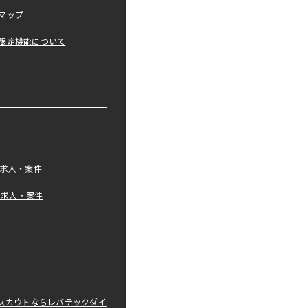
マップ
限定機能について
の求人・案件
tの求人・案件
職スカウトならレバテックダイ