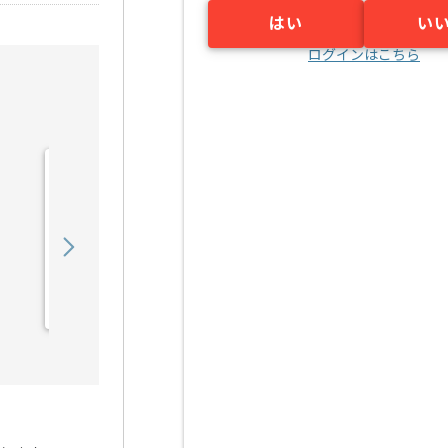
はい
い
ログインはこちら
【マーケティング戦略立
案】セレモニー業界向けマ
ーケティング支...の求人・
850,000
〜
円／月
案件
業務委託
明治神宮前〈原宿〉（東京都）