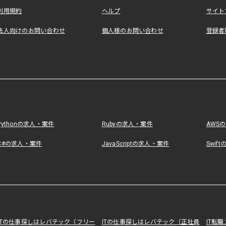
利用規約
ヘルプ
サイト
法人向けのお問い合わせ
個人様のお問い合わせ
登録者
Pythonの求人・案件
Rubyの求人・案件
AWS
C#の求人・案件
JavaScriptの求人・案件
Swif
ITの仕事探しはレバテック（フリー
ITの仕事探しはレバテック（正社員
IT転