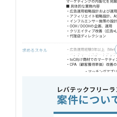
マーケティングの内製化を見
■ 具体的な業務内容
・広告運用戦略設計および運用（Meta /
・アフィリエイト戦略設計、A
・インフルエンサー施策の設
・OOH / DOOHの企画、運用
・クリエイティブ改善（広告×L
・代理店ディレクション
・広告運用経験3年以上（Meta / G
求めるスキル
・ベンチャー / スタートア
・toC向け商材でのマーケティ
・CPA（顧客獲得単価）改善
・マッチングアプリ 
歓迎スキル
・アフィリエイト
※上記に似た経験やスキルをお持ち
レバテックフリーラ
案件につい
特徴
この案件のポイント
20代活躍中