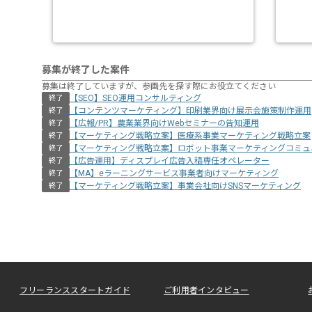
募集が終了した案件
募集は終了していますが、参画先を探す際にお役立てください
【SEO】SEO運用コンサルティング
終了
【コンテンツマーケティング】印刷業界向け展示会施策制作運用
終了
【広報/PR】農業業界向けWebセミナーの告知運用
終了
【マーケティング戦略立案】医療系事業マーケティング戦略立案
終了
【マーケティング戦略立案】ロボット事業マーケティングコミュ
終了
【広告運用】ディスプレイ広告入稿専任オペレーター
終了
【MA】eラーニングサービス事業者向けマーケティング
終了
【マーケティング戦略立案】事業会社向けSNSマーケティング
終了
フリーランススタートガイド
ご利用者インタビュー