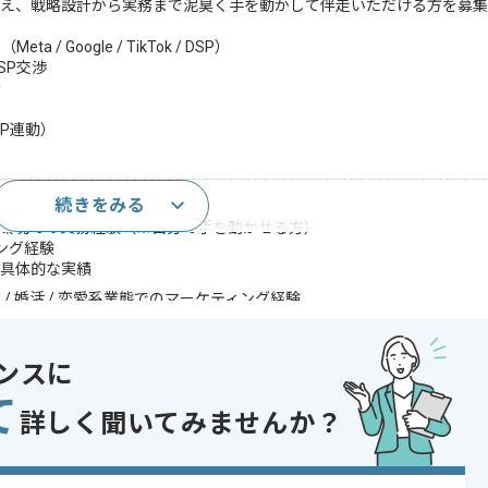
据え、戦略設計から実務まで泥臭く手を動かして伴走いただける方を募集
 Google / TikTok / DSP）
SP交渉
計
P連動）
続きをみる
oogle / TikTok のいずれか）
ップ環境での実務経験（※自分で手を動かせる方）
ング経験
の具体的な実績
/ 婚活 / 恋愛系業態でのマーケティング経験
、インフルエンサー等のマルチチャネルを扱った経験
であれば申し込み可能なケースもございます！まずはお気軽にご相談ください！
ンスに
て
 , 30代活躍中
詳しく聞いてみませんか？