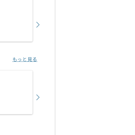
【マーケティング戦略立案】セレモニー業界
850,000
〜
円／月
業務委託
明治神宮前〈原宿〉（東京都）
もっと見る
【マーケティング戦略立案】事業会社向けEC
850,000
〜
円／月
業務委託
海浜幕張（千葉県）