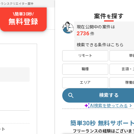
ーランスクリエイター案件
\
簡単30秒
/
案件
探す
を
無料登録
現在公開中の案件は
2736
件
検索できる条件はこちら
リモート
単
職種
言語・
エリア
稼働
検索する
AI検索を使ってみる
簡単30秒 無料サポー
ート
フリーランスの経験はございま