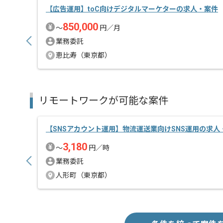
【広告運用】toC向けデジタルマーケターの求人・案件
850,000
〜
円／月
業務委託
恵比寿（東京都）
リモートワークが可能な案件
【SNSアカウント運用】物流運送業向けSNS運用の求人
3,180
〜
円／時
業務委託
人形町（東京都）