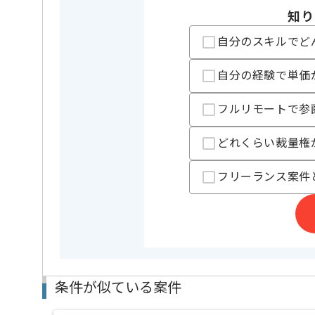
担当者より
知り
レバテックでの実績がある企業の案件でございます。
Webマーケターの経験を活かすことができます。
自分のスキルでど
複数案件を保有している企業ですので、
ご経験と実績に応じて別案件のご提案も差し上げる場
自分の経験で単価
新しいアイディアや技術を積極的に導入し、
経験豊富なマーケターと成長が出来る環境でございま
基本的にはフルリモートでの作業を見込んでおります
フルリモートで参
どれくらい裁量権
フリーランス案件
条件が似ている案件