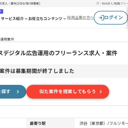
・案件(2026/08/08更新)
IT・Web求人/転職
フリ
！
ログイン
採用企業の方へ
サービス紹介
お役立ちコンテンツ
告運用案件
スデジタル広告運用のフリーランス求人・案件
案件は募集期間が終了しました
を探す
似た案件を提案してもらう
最寄り駅
渋谷（東京都）/フルリモ