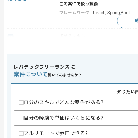
この案件で扱う技術
フレームワーク
React , Spring Boot
求めるスキル
スキル
・Spring Boot、JavaScriptを用
・Javaを用いた開発経験3年以上
歓迎スキル
レバテックフリーランスに
・Reactを用いた開発経験
案件について
聞いてみませんか？
スキルに不安がある方へ
上記に似た経験やスキルをお持ちであれば申
知りたい
自分のスキルでどんな案件がある?
精算条件
自分の経験で単価はいくらになる?
精算・お支払い
精算基準時間
160時間〜180時間
フルリモートで参画できる?
支払いサイト
15日