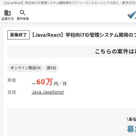
【Java/React】学校向けID管理システム開発案件| ITフリーランスエンジニアの求人・案件(2026/
企業の方
案件検索
【Java/React】学校向けID管理システム開
募集終了
こちらの案件は
オンライン商談OK
週5日
単価
60
万
〜
円／月
言語
Java
,
JavaScript
あ
募