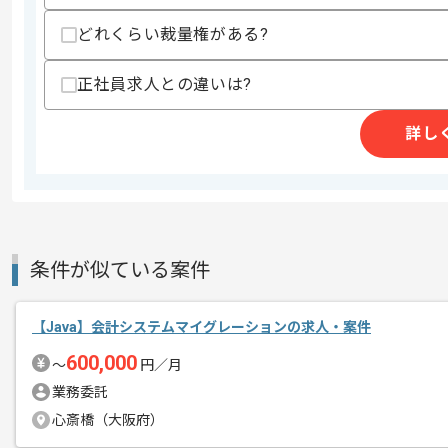
どれくらい裁量権がある?
商談回数
1回
正社員求人との違いは?
その他募集要項
募集人数
1人
作業開始日
2026/07/01
詳し
週5日常駐での作業を想定しております
エージェントからのコ
メント
条件が似ている案件
レバテックでの実績がある企業の案件で
複数案件を保有している企業ですので、
ご経験と実績に応じてスライド案件のご
【Java】会計システムマイグレーションの求人・案件
新しいアイディアや技術を積極的に導入
600,000
〜
円／月
経験豊富なエンジニアと成長が出来る環
業務委託
スキルアップされたい方、長期的に参画
心斎橋（大阪府）