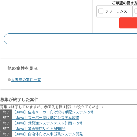
ご希望の働き
フリーランス
他の案件を見る
大阪府の案件一覧
募集が終了した案件
募集は終了していますが、参画先を探す際にお役立てください
【Java】住宅メーカー向け資材⼿配システム改修
終了
【Java】スーパー向け基幹システム改修
終了
【Java】受発注システムテスト計画・改修
終了
【Java】某販売店サイトAP開発
終了
【Java】自治体向け人事労務システム開発
終了