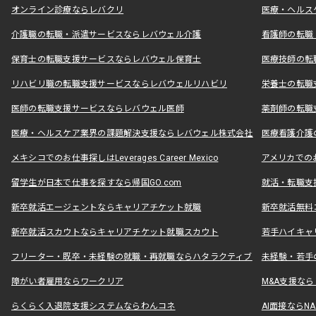
オンライン診療ならレバクリ
医療・ヘルス
介護職の転職・派遣サービスならレバウェル介護
看護師の転職
保育士の転職支援サービスならレバウェル保育士
医療技師の転
リハビリ職の転職支援サービスならレバウェルリハビリ
栄養士の転職
医師の転職支援サービスならレバウェル医師
薬剤師の転職
医療・ヘルスケア業界の課題解決支援ならレバウェル株式会社
医療看護介護の
メキシコでのお仕事探しはLeverages Career Mexico
アメリカでのお仕事
留学生が日本で仕事を探すなら帰国GO.com
就活・転職支
新卒就活エージェントならキャリアチケット就職
新卒就活無料
新卒就活スカウトならキャリアチケット就職スカウト
若手ハイキャ
フリーター・既卒・未経験の就職・再就職ならハタラクティブ
未経験・若手
障がい者雇用ならワークリア
M&A支援な
らくらく入退院支援システムならわんコネ
AI面接ならNAL