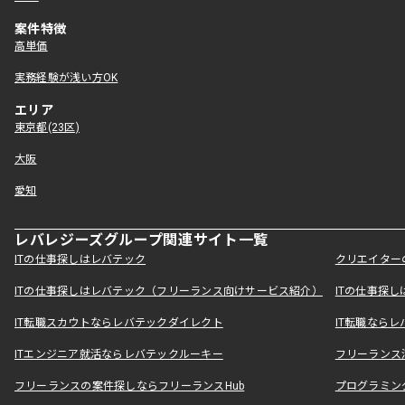
案件特徴
高単価
実務経験が浅い方OK
エリア
東京都(23区)
大阪
愛知
レバレジーズグループ関連サイト一覧
ITの仕事探しはレバテック
クリエイター
ITの仕事探しはレバテック（フリーランス向けサービス紹介）
ITの仕事探
IT転職スカウトならレバテックダイレクト
IT転職なら
ITエンジニア就活ならレバテックルーキー
フリーランス
フリーランスの案件探しならフリーランスHub
プログラミン