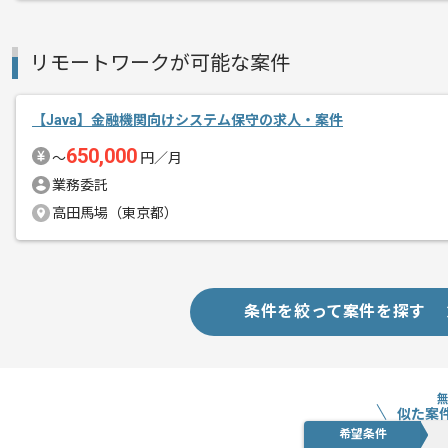
リモートワークが可能な案件
【Java】金融機関向けシステム保守の求人・案件
650,000
〜
円／月
業務委託
高田馬場（東京都）
条件を絞って案件を探す
似た案
希望条件