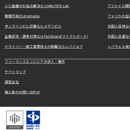
人と組織のお悩み解決ならNALYSYS Lab.
アジャイル開発なら
業務可視化はremopia
アメリカの生活
オンラインピル診療ならメデリピル
外国人採用ならLe
企業研究・選考対策ならFactBoard(ファクトボード)
外国人派遣なら
ドライバー・施工管理技士の転職ならレバジョブ
レバウェル保
フリーランスエンジニアの求人・案件
サイトマップ
運営会社
個人様のお問い合わせ