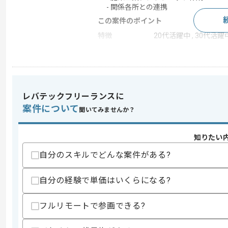
- 関係各所との連携
この案件のポイント
特徴
20代活躍中 , 30代活
求めるスキル
スキル
・Google AnalyticsやGoogle Search 
レバテックフリーランスに
・CROコンサルタントとしての実務経験
案件について
聞いてみませんか？
スキルに不安がある方へ
上記に似た経験やスキルをお持ちであれば申
知りたい
自分のスキルでどんな案件がある?
商談回数
1回
自分の経験で単価はいくらになる?
その他募集要項
募集人数
1人
フルリモートで参画できる?
作業開始日
2026/06/15