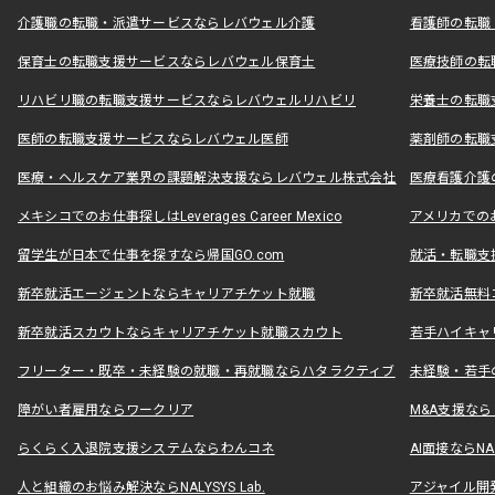
介護職の転職・派遣サービスならレバウェル介護
看護師の転職
保育士の転職支援サービスならレバウェル保育士
医療技師の転
リハビリ職の転職支援サービスならレバウェルリハビリ
栄養士の転職
医師の転職支援サービスならレバウェル医師
薬剤師の転職
医療・ヘルスケア業界の課題解決支援ならレバウェル株式会社
医療看護介護の
メキシコでのお仕事探しはLeverages Career Mexico
アメリカでのお仕事
留学生が日本で仕事を探すなら帰国GO.com
就活・転職支
新卒就活エージェントならキャリアチケット就職
新卒就活無料
新卒就活スカウトならキャリアチケット就職スカウト
若手ハイキャ
フリーター・既卒・未経験の就職・再就職ならハタラクティブ
未経験・若手
障がい者雇用ならワークリア
M&A支援な
らくらく入退院支援システムならわんコネ
AI面接ならNAL
人と組織のお悩み解決ならNALYSYS Lab.
アジャイル開発なら