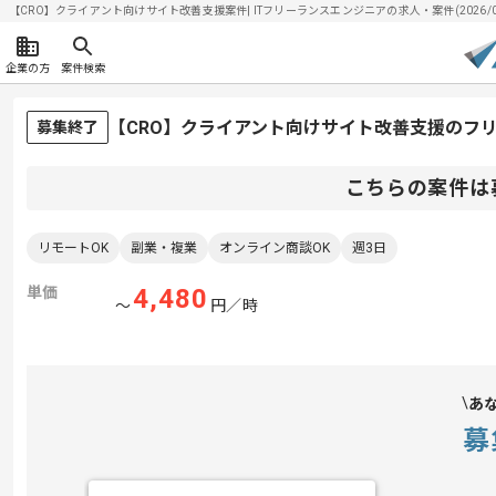
【CRO】クライアント向けサイト改善支援案件| ITフリーランスエンジニアの求人・案件(2026/08
企業の方
案件検索
【CRO】クライアント向けサイト改善支援のフ
募集終了
こちらの案件は
リモートOK
副業・複業
オンライン商談OK
週3日
単価
4,480
〜
円／時
あ
募