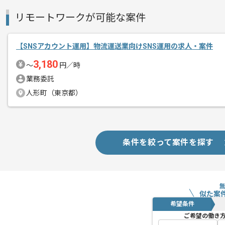
リモートワークが可能な案件
【SNSアカウント運用】物流運送業向けSNS運用の求人・案件
3,180
〜
円／時
業務委託
人形町（東京都）
条件を絞って案件を探す
似た案
希望条件
ご希望の働き