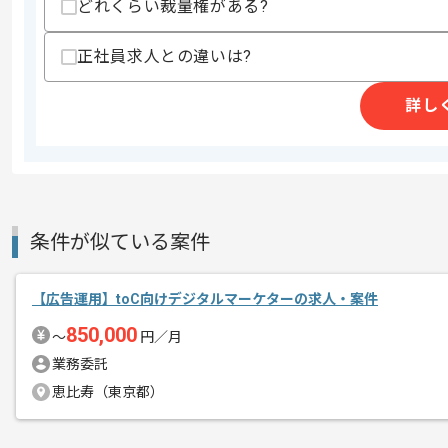
どれくらい裁量権がある?
レバテックでの実績がある企業の案件で
エージェントからのコ
正社員求人との違いは?
Webマーケターの経験を活かすことがで
メント
複数案件を保有している企業ですので、
詳し
ご経験と実績に応じて別案件のご提案も
新しいアイディアや技術を積極的に導入
経験豊富なマーケターと成長が出来る環
基本的には一部リモート作業を見込んで
条件が似ている案件
【広告運用】toC向けデジタルマーケターの求人・案件
850,000
〜
円／月
業務委託
恵比寿（東京都）