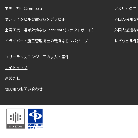
業務可視化はremopia
アメリカの生活
オンラインピル診療ならメデリピル
外国人採用ならLe
企業研究・選考対策ならFactBoard(ファクトボード)
外国人派遣なら
ドライバー・施工管理技士の転職ならレバジョブ
レバウェル保
フリーランスエンジニアの求人・案件
サイトマップ
運営会社
個人様のお問い合わせ