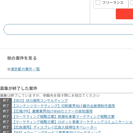
フリーランス
他の案件を見る
東京都の案件一覧
募集が終了した案件
募集は終了していますが、参画先を探す際にお役立てください
【SEO】SEO運用コンサルティング
終了
【コンテンツマーケティング】印刷業界向け展示会施策制作運用
終了
【広報/PR】農業業界向けWebセミナーの告知運用
終了
【マーケティング戦略立案】医療系事業マーケティング戦略立案
終了
【マーケティング戦略立案】ロボット事業マーケティングコミュニケーショ
終了
【広告運用】ディスプレイ広告入稿専任オペレーター
終了
【MA】eラーニングサービス事業者向けマーケティング
終了