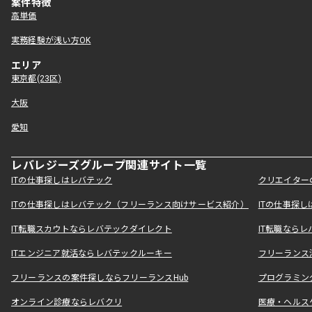
案件特徴
高単価
実務経験が浅い方OK
エリア
東京都(23区)
大阪
愛知
レバレジーズグループ関連サイト一覧
ITの仕事探しはレバテック
クリエイター
ITの仕事探しはレバテック（フリーランス向けサービス紹介）
ITの仕事探
IT転職スカウトならレバテックダイレクト
IT転職なら
ITエンジニア就活ならレバテックルーキー
フリーランス
フリーランスの案件探しならフリーランスHub
プログラミン
オンライン診療ならレバクリ
医療・ヘルス