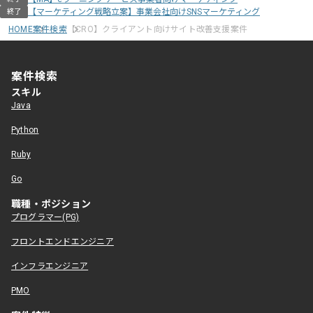
【マーケティング戦略立案】事業会社向けSNSマーケティング
終了
HOME
案件検索
【CRO】クライアント向けサイト改善支援案件
案件検索
スキル
Java
Python
Ruby
Go
職種・ポジション
プログラマー(PG)
フロントエンドエンジニア
インフラエンジニア
PMO