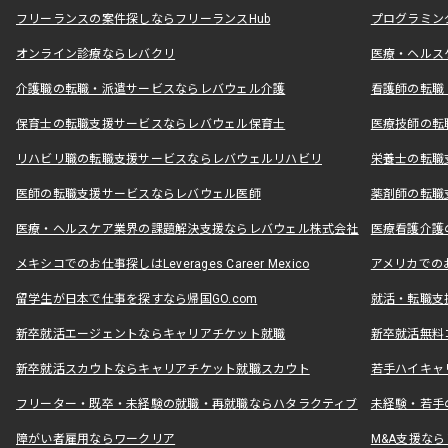
フリーランスの案件探しならフリーランスHub
プログラミン
オンライン診療ならレバクリ
医療・ヘルス
介護職の転職・派遣サービスならレバウェル介護
看護師の転職
保育士の転職支援サービスならレバウェル保育士
医療技師の転
リハビリ職の転職支援サービスならレバウェルリハビリ
栄養士の転職
医師の転職支援サービスならレバウェル医師
薬剤師の転職
医療・ヘルスケア業界の課題解決支援ならレバウェル株式会社
医療看護介護の
メキシコでのお仕事探しはLeverages Career Mexico
アメリカでのお仕事
留学生が日本で仕事を探すなら帰国GO.com
就活・転職支
新卒就活エージェントならキャリアチケット就職
新卒就活無料
新卒就活スカウトならキャリアチケット就職スカウト
若手ハイキャ
フリーター・既卒・未経験の就職・再就職ならハタラクティブ
未経験・若手
障がい者雇用ならワークリア
M&A支援な