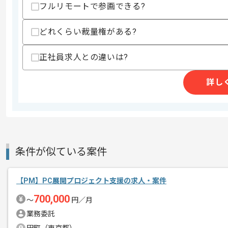
・AIエージェントを用いた開発経験
フルリモートで参画できる?
スキルに不安がある方へ
どれくらい裁量権がある?
上記に似た経験やスキルをお持ちであれば申
正社員求人との違いは?
商談回数
2回
詳し
その他募集要項
募集人数
1人
作業開始日
2026/07/01
条件が似ている案件
レバテックでの実績がある企業の案件で
エージェントからのコ
メント
PLの経験を活かすことができます。
【PM】PC展開プロジェクト支援の求人・案件
複数案件を保有している企業ですので、
700,000
〜
円／月
ご経験と実績に応じて別案件のご提案も
業務委託
新しいアイディアや技術を積極的に導入