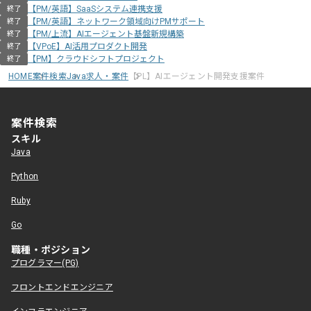
【PM/英語】SaaSシステム連携支援
終了
【PM/英語】ネットワーク領域向けPMサポート
終了
【PM/上流】AIエージェント基盤新規構築
終了
【VPoE】AI活用プロダクト開発
終了
【PM】クラウドシフトプロジェクト
終了
HOME
案件検索
Java求人・案件
【PL】AIエージェント開発支援案件
案件検索
スキル
Java
Python
Ruby
Go
職種・ポジション
プログラマー(PG)
フロントエンドエンジニア