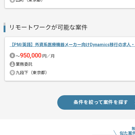
田町（東京都）
経験豊富なメンバーと成長が出来る環境
スキルアップされたい方、長期的に参画
リモートワークが可能な案件
リモート作業を導入しております。
【PM/英語】外資系医療機器メーカー向けDynamics移行の求人
950,000
〜
円／月
業務委託
九段下（東京都）
条件を絞って案件を探す
似た案