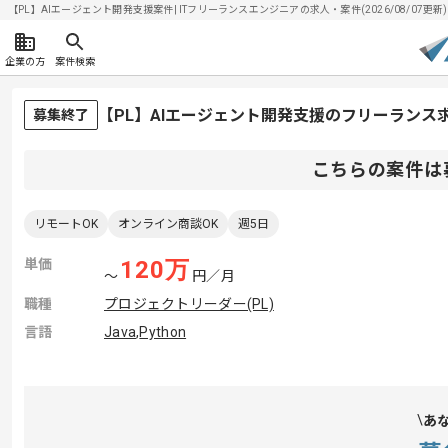
【PL】AIエージェント開発支援案件| ITフリーランスエンジニアの求人・案件(2026/08/07更新)
企業の方
案件検索
【PL】AIエージェント開発支援のフリーランス
募集終了
こちらの案件は
リモートOK
オンライン商談OK
週5日
単価
120
万
〜
円／月
職種
プロジェクトリーダー(PL)
言語
Java
,
Python
あ