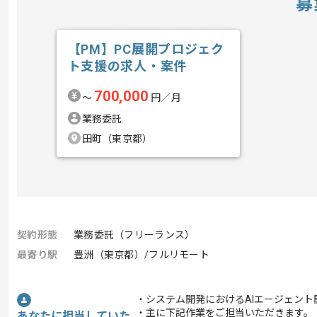
募
【PM】PC展開プロジェク
ト支援の求人・案件
700,000
〜
円／月
業務委託
田町（東京都）
契約形態
業務委託（フリーランス）
最寄り駅
豊洲（東京都）/フルリモート
・システム開発におけるAIエージェン
・主に下記作業をご担当いただきます。
あなたに担当していた