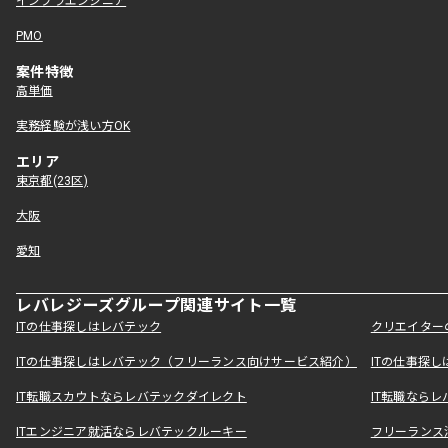
インフラエンジニア
PMO
案件特徴
高単価
実務経験が浅い方OK
エリア
東京都(23区)
大阪
愛知
レバレジーズグループ関連サイト一覧
ITの仕事探しはレバテック
クリエイター
ITの仕事探しはレバテック（フリーランス向けサービス紹介）
ITの仕事探
IT転職スカウトならレバテックダイレクト
IT転職なら
ITエンジニア就活ならレバテックルーキー
フリーランス