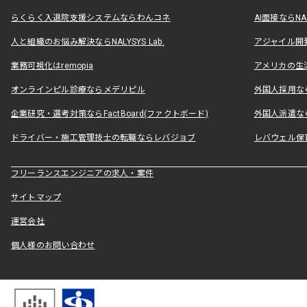
らくらく入退院支援システムならわんコネ
AI面接ならNAL
人と組織のお悩み解決ならNALYSYS Lab.
アジャイル開発なら
業務可視化はremopia
アメリカの生活
オンラインピル診療ならメデリピル
外国人採用ならLe
企業研究・選考対策ならFactBoard(ファクトボード)
外国人派遣なら
ドライバー・施工管理技士の転職ならレバジョブ
レバウェル保
フリーランスエンジニアの求人・案件
サイトマップ
運営会社
個人様のお問い合わせ