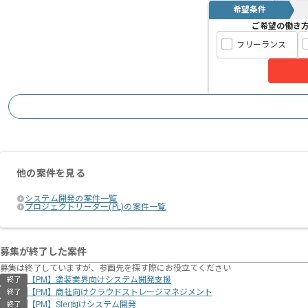
希望条件
ご希望の働き
フリーランス
他の案件を見る
システム開発の案件一覧
プロジェクトリーダー(PL)の案件一覧
募集が終了した案件
募集は終了していますが、参画先を探す際にお役立てください
【PM】塗装業界向けシステム開発支援
終了
【PM】商社向けクラウドストレージマネジメント
終了
【PM】SIer向けシステム開発
終了