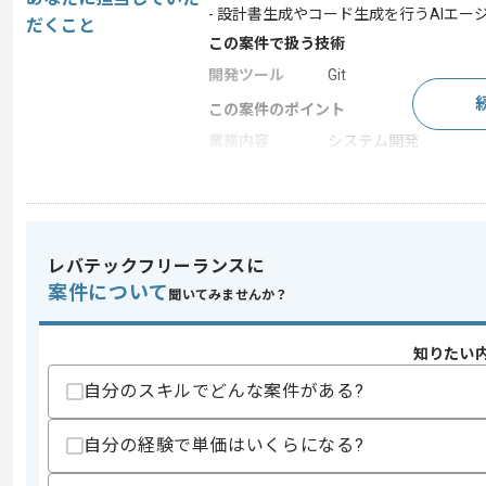
- 設計書生成やコード生成を行うAIエー
だくこと
この案件で扱う技術
開発ツール
Git
この案件のポイント
業務内容
システム開発
特徴
参画実績あり , 20代活躍
求めるスキル
レバテックフリーランスに
スキル
・個人またはチームにおける一人称での
案件について
聞いてみませんか？
・SIer視点での作業推進経験
・Gitを用いたチーム開発経験
・Javaを用いた開発経験
知りたい
歓迎スキル
自分のスキルでどんな案件がある?
・Webサービスの運用設計または運用経
・Javaを用いたWebバックエンドのア
自分の経験で単価はいくらになる?
・スクラムでの開発経験
・PythonやLangGraphを用いた開発経験