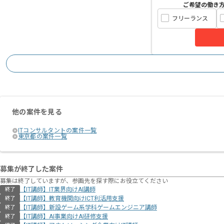
ご希望の働き
フリーランス
他の案件を見る
ITコンサルタントの案件一覧
東京都の案件一覧
募集が終了した案件
募集は終了していますが、参画先を探す際にお役立てください
【IT講師】IT業界向けAI講師
終了
【IT講師】教育機関向けICT利活用支援
終了
【IT講師】新設ゲーム系学科ゲームエンジニア講師
終了
【IT講師】AI事業向けAI研修支援
終了