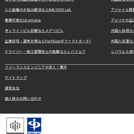
人と組織のお悩み解決ならNALYSYS Lab.
アジャイル開発なら
業務可視化はremopia
アメリカの生活
オンラインピル診療ならメデリピル
外国人採用ならLe
企業研究・選考対策ならFactBoard(ファクトボード)
外国人派遣なら
ドライバー・施工管理技士の転職ならレバジョブ
レバウェル保
フリーランスエンジニアの求人・案件
サイトマップ
運営会社
個人様のお問い合わせ