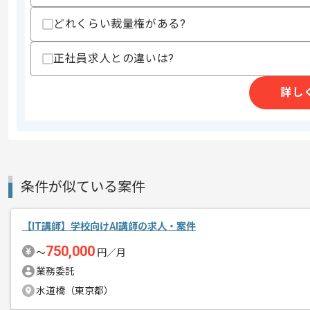
その他募集要項
募集人数
1人
どれくらい裁量権がある?
作業開始日
2026/06/08
正社員求人との違いは?
詳し
今回は教育業界向けAI活用ワークショッ
エージェントからのコ
に携わっていただきます。
メント
IT講師としての実務経験を活かしたい方
条件が似ている案件
基本的には一部リモートでの作業を見込
【IT講師】学校向けAI講師の求人・案件
750,000
〜
円／月
業務委託
水道橋（東京都）