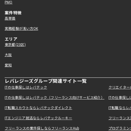
PMO
案件特徴
高単価
実務経験が浅い方OK
エリア
東京都(23区)
大阪
愛知
レバレジーズグループ関連サイト一覧
ITの仕事探しはレバテック
クリエイター
ITの仕事探しはレバテック（フリーランス向けサービス紹介）
ITの仕事探
IT転職スカウトならレバテックダイレクト
IT転職なら
ITエンジニア就活ならレバテックルーキー
フリーランス
フリーランスの案件探しならフリーランスHub
プログラミン