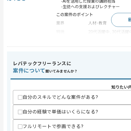
-AIを活用した授業の講師担当
-生徒への支援およびレクチャー
この案件のポイント
業界
人材･教育
特徴
20代活躍中 , 30代活躍
求めるスキル
スキル
・AIを活用した講師経験
レバテックフリーランスに
・ワークショップの設計経験
案件について
聞いてみませんか？
歓迎スキル
・IT教育における講師経験
知りたい
自分のスキルでどんな案件がある?
スキルに不安がある方へ
上記に似た経験やスキルをお持ちであれば申
自分の経験で単価はいくらになる?
フルリモートで参画できる?
商談回数
1回