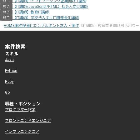
【IT講師】アウトソーシング企業向けIT講師
終了
【IT講師/JavaScript/HTML】社会人向け講師
終了
【IT講師】教育IT講師
終了
【IT講師】学校法人向けIT関連強化講師
終了
HOME
案件検索
ITコンサルタント求人・案件
【IT講師】教育業界向けAI活用ワ
案件検索
スキル
Java
Python
Ruby
Go
職種・ポジション
プログラマー(PG)
フロントエンドエンジニア
インフラエンジニア