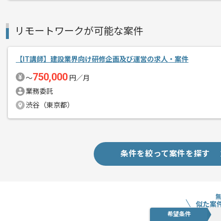
リモートワークが可能な案件
【IT講師】建設業界向け研修企画及び運営の求人・案件
750,000
〜
円／月
業務委託
渋谷（東京都）
条件を絞って案件を探す
似た案
希望条件