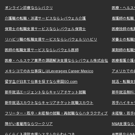
オンライン診療ならレバクリ
医療・ヘルス
介護職の転職・派遣サービスならレバウェル介護
看護師の転職
保育士の転職支援サービスならレバウェル保育士
医療技師の転
リハビリ職の転職支援サービスならレバウェルリハビリ
栄養士の転職
医師の転職支援サービスならレバウェル医師
薬剤師の転職
医療・ヘルスケア業界の課題解決支援ならレバウェル株式会社
医療看護介護の
メキシコでのお仕事探しはLeverages Career Mexico
アメリカでのお仕事
留学生が日本で仕事を探すなら帰国GO.com
就活・転職支
新卒就活エージェントならキャリアチケット就職
新卒就活無料
新卒就活スカウトならキャリアチケット就職スカウト
若手ハイキャ
フリーター・既卒・未経験の就職・再就職ならハタラクティブ
未経験・若手
障がい者雇用ならワークリア
M&A支援な
らくらく入退院支援システムならわんコネ
AI面接ならNAL