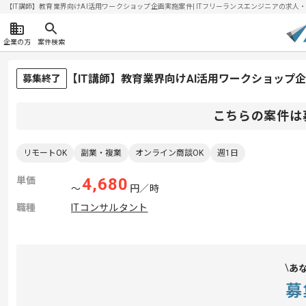
【IT講師】教育業界向けAI活用ワークショップ企画実施案件| ITフリーランスエンジニアの求人・案件(
企業の方
案件検索
【IT講師】教育業界向けAI活用ワークショップ
募集終了
こちらの案件は
リモートOK
副業・複業
オンライン商談OK
週1日
単価
4,680
〜
円／時
職種
ITコンサルタント
あ
募