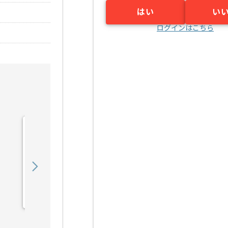
はい
い
ログインはこちら
【上流/コンサル】銀行向
け財務会計システム導入支
援の求人・案件
850,000
〜
円／月
業務委託
六本木一丁目（東京都）