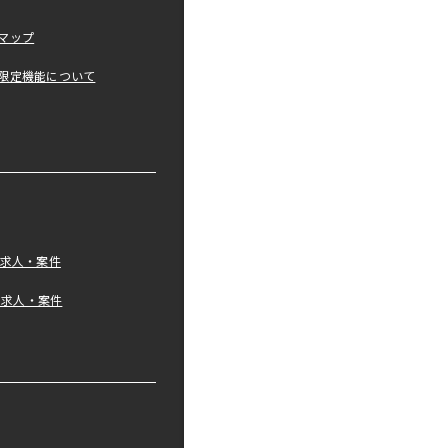
マップ
限定機能について
の求人・案件
tの求人・案件