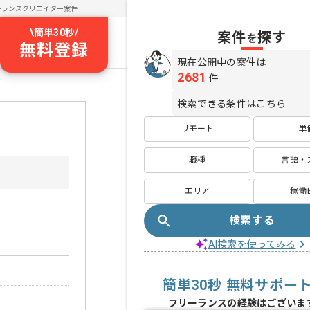
ーランスクリエイター案件
\
簡単30秒
/
案件
探す
を
無料登録
現在公開中の案件は
2681
件
検索できる条件はこちら
リモート
単
職種
言語・
エリア
稼働
検索する
AI検索を使ってみる
簡単30秒 無料サポー
フリーランスの経験はございま