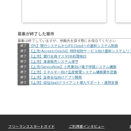
募集が終了した案件
募集は終了していますが、参画先を探す際にお役立てください
【PL】現行システムからIFS Cloudへの基幹システム刷新
終了
【上流/Access/Oracle】特許知財サービス向け基幹システム
終了
【上流】銀行会員マスタDB処理検討
終了
【上流】楽楽販売システム保守
終了
【上流/ServiceNow】小売業向け電子申請システム構築
終了
【上流】エネルギー向け生産管理システム構築要件定義
終了
【上流】証券会社向けアプリ開発
終了
【上流】自社SaaSクライアント導入サポート・運用支援
終了
フリーランススタートガイド
ご利用者インタビュー