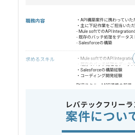
・API構築案件に携わっていた
職務内容
・主に下記作業をご担当いた
- Mule softでのAPI Integrati
- 既存のバッチ処理をデータ
- Salesforceの構築
・Mule softでのAPI Integra
求めるスキル
・既存のバッチ処理をデータ
・Salesforceの構築経験
・コーディング開発経験
・MCP連携の知見
歓迎スキル
※上記に似た経験やスキルをお持ち
レバテックフリーラ
業務内容
API開発
この案件のポイント
案件につい
特徴
20代活躍中