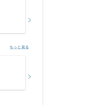
【上流/コンサル】銀行向け財務会計システム
850,000
〜
円／月
業務委託
六本木一丁目（東京都）
もっと見る
【上流】生保向け新契約システム開発保守の
700,000
〜
円／月
業務委託
大崎（東京都）