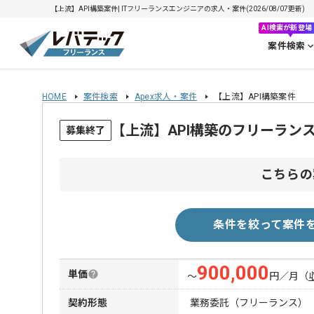
【上流】API構築案件| ITフリーランスエンジニアの求人・案件(2026/08/07更新)
AI検索が新登場
案件検索
HOME
案件検索
Apex求人・案件
【上流】API構築案件
【上流】API構築のフリーラン
募集終了
こちらの
条件を絞って案件
900,000
単価
〜
円／月
（
契約形態
業務委託（フリーランス）