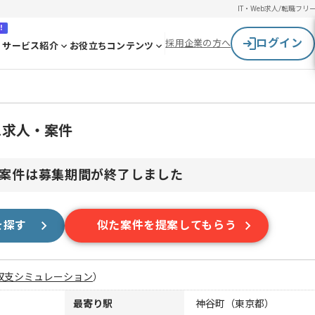
IT・Web求人/転職
フリ
！
ログイン
採用企業の方へ
サービス紹介
お役立ちコンテンツ
ス求人・案件
案件は募集期間が終了しました
を探す
似た案件を提案してもらう
収支シミュレーション
）
最寄り駅
神谷町（東京都）