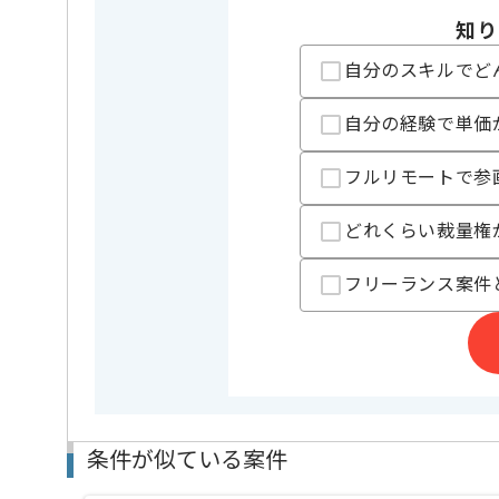
担当者より
知り
レバテックでの実績がある企業の案件でございます。
自分のスキルでど
上流開発の経験を活かすことができます。
自分の経験で単価
複数案件を保有している企業ですので、
ご経験と実績に応じて別案件のご提案も差し上げる場
新しいアイディアや技術を積極的に導入し、
フルリモートで参
経験豊富なメンバーと成長が出来る環境でございます
スキルアップされたい方、長期的に参画されたい方に
どれくらい裁量権
基本的には一部リモート作業を見込んでおります。
フリーランス案件
条件が似ている案件