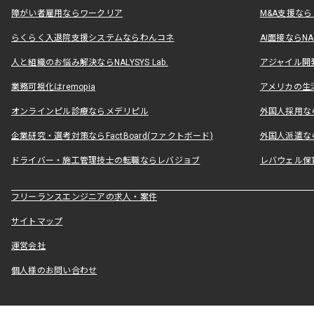
障がい者雇用ならワークリア
M&A支援な
らくらく入退院支援システムならわんコネ
AI面接ならNAL
人と組織のお悩み解決ならNALYSYS Lab.
アジャイル開発なら
業務可視化はremopia
アメリカの生活
オンラインピル診療ならメデリピル
外国人採用ならLe
企業研究・選考対策ならFactBoard(ファクトボード)
外国人派遣なら
ドライバー・施工管理技士の転職ならレバジョブ
レバウェル保
フリーランスエンジニアの求人・案件
サイトマップ
運営会社
個人様のお問い合わせ