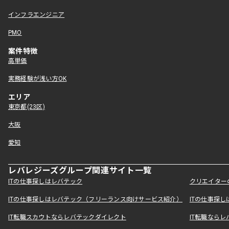
インフラエンジニア
PMO
案件特徴
高単価
実務経験が浅い方OK
エリア
東京都(23区)
大阪
愛知
レバレジーズグループ関連サイト一覧
ITの仕事探しはレバテック
クリエイター
ITの仕事探しはレバテック（フリーランス向けサービス紹介）
ITの仕事探
IT転職スカウトならレバテックダイレクト
IT転職なら