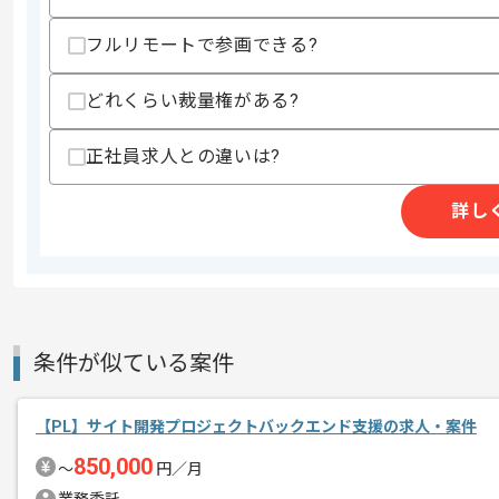
業務内容
システム開発
フルリモートで参画できる?
特徴
20代活躍中 , 30代活躍
どれくらい裁量権がある?
求めるスキル
正社員求人との違いは?
スキル
・Java(Spring Boot)を用いた開発経験
・見積もりやスケジュール管理および各
詳し
・クライアント調整や社内外問合せ対応
・WindowsやLinuxの一通りのコマンド
歓迎スキル
・AWSの経験
・PHPやbashを用いた経験
条件が似ている案件
スキルに不安がある方へ
上記に似た経験やスキルをお持ちであれば申
【PL】サイト開発プロジェクトバックエンド支援の求人・案件
850,000
〜
円／月
精算条件
有