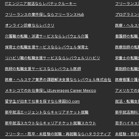
ITエンジニア就活ならレバテックルーキー
フリーランス
フリーランスの案件探しならフリーランスHub
プログラミン
オンライン診療ならレバクリ
医療・ヘルス
介護職の転職・派遣サービスならレバウェル介護
看護師の転職
保育士の転職支援サービスならレバウェル保育士
医療技師の転
リハビリ職の転職支援サービスならレバウェルリハビリ
栄養士の転職
医師の転職支援サービスならレバウェル医師
薬剤師の転職
医療・ヘルスケア業界の課題解決支援ならレバウェル株式会社
医療看護介護の
メキシコでのお仕事探しはLeverages Career Mexico
アメリカでのお仕事
留学生が日本で仕事を探すなら帰国GO.com
就活・転職支
新卒就活エージェントならキャリアチケット就職
新卒就活無料
新卒就活スカウトならキャリアチケット就職スカウト
若手ハイキャ
フリーター・既卒・未経験の就職・再就職ならハタラクティブ
未経験・若手