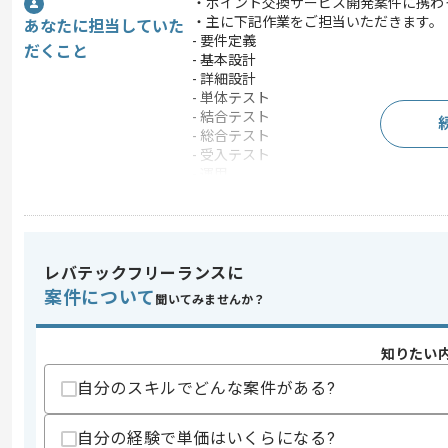
・ポイント交換サービス開発案件に携わ
・主に下記作業をご担当いただきます。
あなたに担当していた
- 要件定義
だくこと
- 基本設計
- 詳細設計
- 単体テスト
- 結合テスト
- 総合テスト
- 受入テスト
- 運用
- 保守
- 見積もり
- スケジュール管理
- 各種報告
- クライアント調整
レバテックフリーランスに
- 社内外問合せ対応
案件について
聞いてみませんか？
この案件で扱う技術
OS
Windows
知りたい
フレームワーク
CakePHP , Spring Boot
自分のスキルでどんな案件がある?
クラウド
AWS
この案件のポイント
自分の経験で単価はいくらになる?