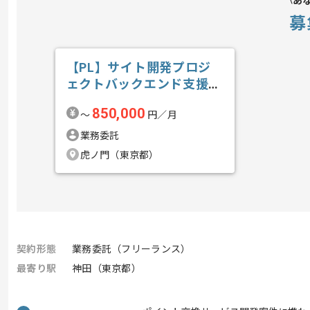
あ
募
【PL】サイト開発プロジ
ェクトバックエンド支援の
求人・案件
850,000
〜
円／月
業務委託
虎ノ門（東京都）
契約形態
業務委託（フリーランス）
最寄り駅
神田（東京都）