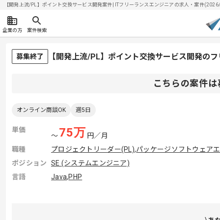
【開発上流/PL】ポイント交換サービス開発案件| ITフリーランスエンジニアの求人・案件(2026/0
企業の方
案件検索
【開発上流/PL】ポイント交換サービス開発の
募集終了
こちらの案件は
オンライン商談OK
週5日
単価
75
万
〜
円／月
職種
プロジェクトリーダー(PL)
,
パッケージソフトウェア
ポジション
SE (システムエンジニア)
言語
Java
,
PHP