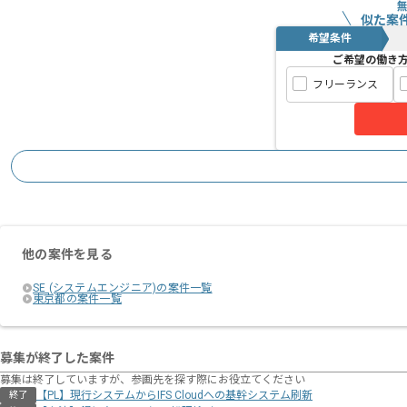
スキルアップされたい方、長期的に参画
似た案
希望条件
ご希望の働き
フリーランス
他の案件を見る
SE (システムエンジニア)の案件一覧
東京都の案件一覧
募集が終了した案件
募集は終了していますが、参画先を探す際にお役立てください
【PL】現行システムからIFS Cloudへの基幹システム刷新
終了