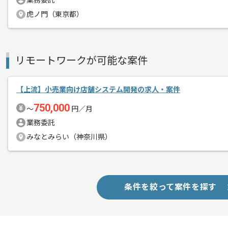
業務委託
精算・お支払い
精算基準時間
140時間〜180時間
虎ノ門（東京都）
支払いサイト
15日
リモートワークが可能な案件
商談回数
2回
その他募集要項
募集人数
3人
【上流】小売業向け店舗システム開発の求人・案件
作業開始日
2026/07/01
750,000
〜
円／月
業務委託
みなとみらい（神奈川県）
レバテックでの実績がある企業の案件で
エージェントからのコ
メント
Javaの経験を活かすことができます。
複数案件を保有している企業ですので、
条件を絞って案件を探す
ご経験と実績に応じて別案件のご提案も
新しいアイディアや技術を積極的に導入
経験豊富なメンバーと成長が出来る環境