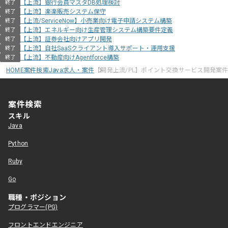
【上流】銀行会員マスタDB処理検討
終了
【上流】楽楽販売システム保守
終了
【上流/ServiceNow】小売業向け電子申請システム構築
終了
【上流】エネルギー向け生産管理システム構築要件定義
終了
【上流】証券会社向けアプリ開発
終了
【上流】自社SaaSクライアント導入サポート・運用支援
終了
【上流】不動産向けAgentforce構築
終了
HOME
案件検索
Java求人・案件
【開発上流/PL】ポイント交換サービス開発案
案件検索
スキル
Java
Python
Ruby
Go
職種・ポジション
プログラマー(PG)
フロントエンドエンジニア