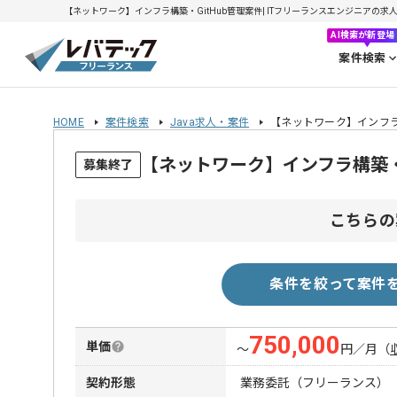
【ネットワーク】インフラ構築・GitHub管理案件| ITフリーランスエンジニアの求人・案
AI検索が新登場
案件検索
HOME
案件検索
Java求人・案件
【ネットワーク】インフラ構
【ネットワーク】インフラ構築・
募集終了
こちらの
条件を絞って案件
750,000
単価
〜
円／月
（
契約形態
業務委託（フリーランス）