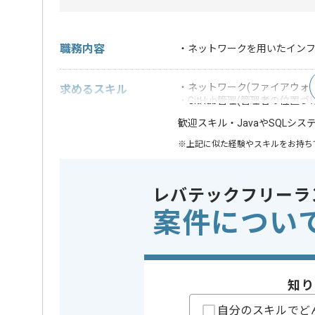
職務内容
・ネットワークを用いたインフラ
・ネットワーク(ファイアウォールFo
求めるスキル
・GitHub管理(管理者の位置づ
・JavaやSQLシ
歓迎スキル
※上記に似た経験やスキルをお持ち
クラウド
AWS
この案件で扱う技術
レバテックフリーラ
開発ツール
GitHub
案件につい
精算条件
有
精算・お支払い
精算基準時間
140時間
支払いサイト
15日
知り
自分のスキルでど