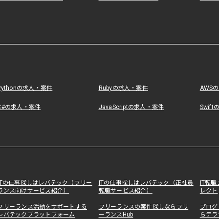
Pythonの求人・案件
Rubyの求人・案件
AWS
C#の求人・案件
JavaScriptの求人・案件
Swif
ITの仕事探しはレバテック（フリー
ITの仕事探しはレバテック（正社員
IT転
ランス向けサービス紹介）
転職サービス紹介）
レクト
フリーランス活動をサポートする
フリーランスの案件探しならフリ
プログ
レバテックプラットフォーム
ーランスHub
らテラ