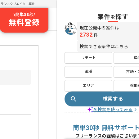
ーランスクリエイター案件
\
簡単30秒
/
案件
探す
を
無料登録
現在公開中の案件は
2732
件
検索できる条件はこちら
リモート
単
職種
言語・
エリア
稼働
検索する
AI検索を使ってみる
簡単30秒 無料サポー
フリーランスの経験はございま