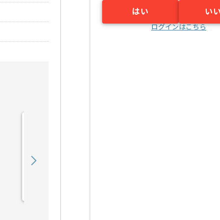
はい
い
ログインはこちら
【ネットワーク/サーバ
ー】インフラ監視・保守・
運用の求人・案件
550,000
〜
円／月
業務委託
梅田（大阪府）