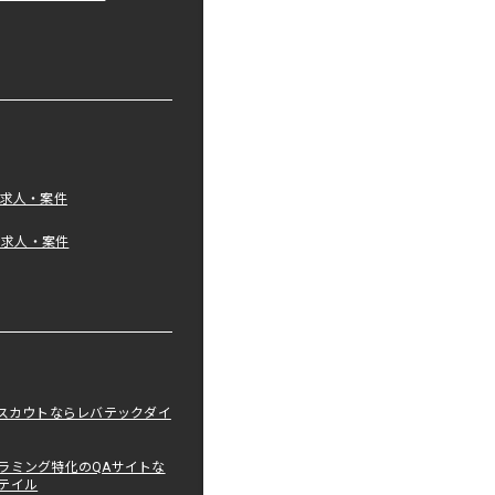
の求人・案件
tの求人・案件
職スカウトならレバテックダイ
ラミング特化のQAサイトな
テイル