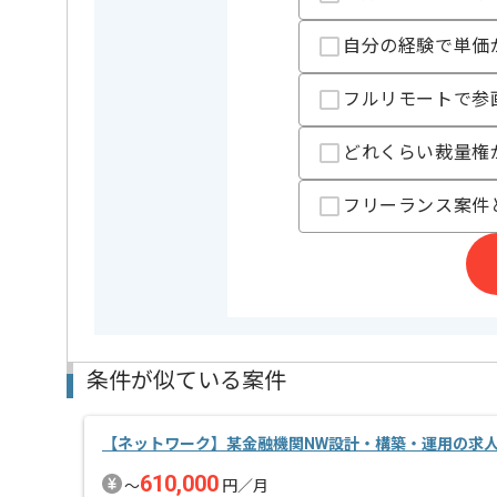
担当者より
自分の経験で単価
週5日常駐での作業を想定しております。
フルリモートで参
どれくらい裁量権
フリーランス案件
条件が似ている案件
【ネットワーク】某金融機関NW設計・構築・運用の求
610,000
〜
円／月