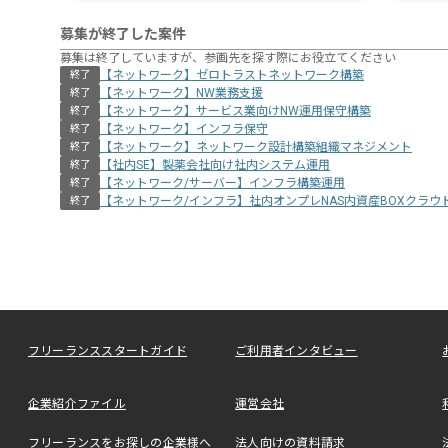
募集が終了した案件
募集は終了していますが、参画先を探す際にお役立てください
【ネットワーク】ゼロトラストネットワーク構築
終了
【ネットワーク】NW業務支援
終了
【ネットワーク】サービス業向けNW運用保守構築
終了
【ネットワーク】インフラ保守
終了
【ネットワーク】ネットワーク設計構築組織マネジメント
終了
【社内SE】製薬会社向け社内システム運用
終了
【ネットワーク/サーバー】インフラ構築運用
終了
【ネットワーク/インフラ】社内オンプレNAS内資産BOXクラウ
終了
フリーランススタートガイド
ご利用者インタビュー
企業紹介ファイル
運営会社
フリーランスをお探しの企業様へ
法人向けの資料請求