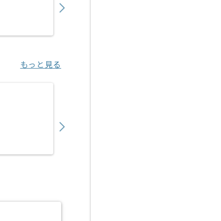
業務委託
梅田（大阪府）
もっと見る
【ネットワーク】IT業界向けネットワーク設
750,000
〜
円／月
業務委託
秋葉原（東京都）