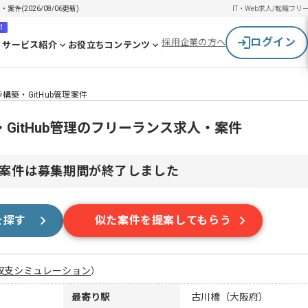
件(2026/08/06更新)
IT・Web求人/転職
フリ
！
ログイン
採用企業の方へ
サービス紹介
お役立ちコンテンツ
築・GitHub管理案件
GitHub管理のフリーランス求人・案件
案件は募集期間が終了しました
を探す
似た案件を提案してもらう
収支シミュレーション
）
最寄り駅
古川橋（大阪府）