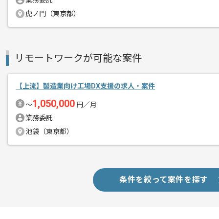
業務委託
新しいアイディアや技術を積極的に導入
虎ノ門（東京都）
経験豊富なメンバーと成長が出来る環境
スキルアップされたい方、長期的に参画
リモートワークが可能な案件
首都圏または遠方からリモートにてご参
【上流】製造業向け工場DX支援の求人・案件
1,050,000
〜
円／月
業務委託
池袋（東京都）
条件を絞って案件を探す