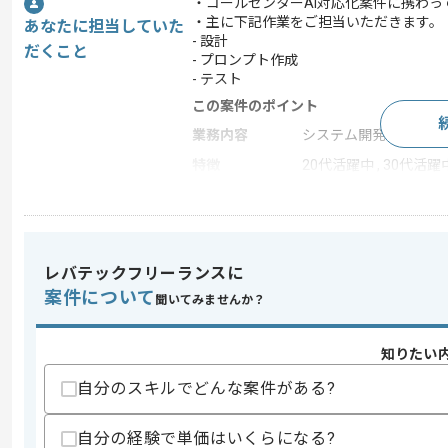
・コールセンターAI対応化案件に携わっ
・主に下記作業をご担当いただきます。
あなたに担当していた
- 設計
だくこと
- プロンプト作成
- テスト
この案件のポイント
業務内容
システム開発
特徴
20代活躍中 , 30代活躍
求めるスキル
スキル
・システム開発に従事した経験(3年以上)
レバテックフリーランスに
・バイブコーディング経験
案件について
聞いてみませんか？
歓迎スキル
・Pythonを用いた開発経験
知りたい
自分のスキルでどんな案件がある?
スキルに不安がある方へ
上記に似た経験やスキルをお持ちであれば申
自分の経験で単価はいくらになる?