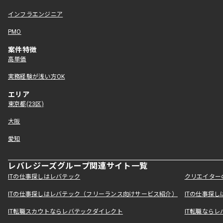
インフラエンジニア
PMO
案件特徴
高単価
実務経験が浅い方OK
エリア
東京都(23区)
大阪
愛知
レバレジーズグループ関連サイト一覧
ITの仕事探しはレバテック
クリエイター
ITの仕事探しはレバテック（フリーランス向けサービス紹介）
ITの仕事探
IT転職スカウトならレバテックダイレクト
IT転職なら