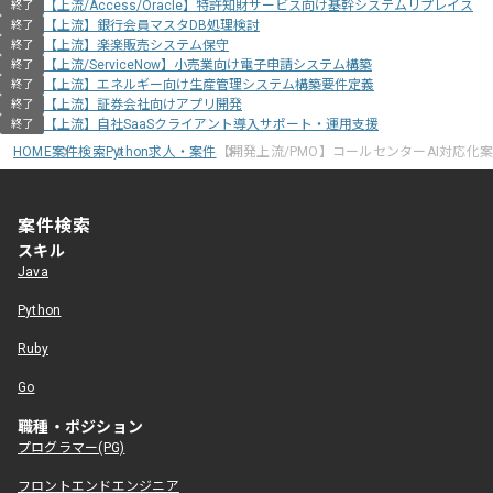
【上流/Access/Oracle】特許知財サービス向け基幹システムリプレイス
終了
【上流】銀行会員マスタDB処理検討
終了
【上流】楽楽販売システム保守
終了
【上流/ServiceNow】小売業向け電子申請システム構築
終了
【上流】エネルギー向け生産管理システム構築要件定義
終了
【上流】証券会社向けアプリ開発
終了
【上流】自社SaaSクライアント導入サポート・運用支援
終了
HOME
案件検索
Python求人・案件
【開発上流/PMO】コールセンターAI対応化
案件検索
スキル
Java
Python
Ruby
Go
職種・ポジション
プログラマー(PG)
フロントエンドエンジニア