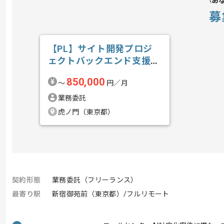
あ
募
【PL】サイト開発プロジ
ェクトバックエンド支援の
求人・案件
850,000
〜
円／月
業務委託
虎ノ門（東京都）
契約形態
業務委託（フリーランス）
最寄り駅
新宿御苑前（東京都）/フルリモート