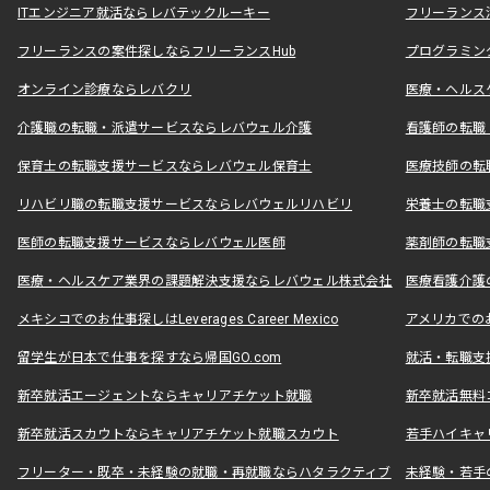
ITエンジニア就活ならレバテックルーキー
フリーランス
フリーランスの案件探しならフリーランスHub
プログラミン
オンライン診療ならレバクリ
医療・ヘルス
介護職の転職・派遣サービスならレバウェル介護
看護師の転職
保育士の転職支援サービスならレバウェル保育士
医療技師の転
リハビリ職の転職支援サービスならレバウェルリハビリ
栄養士の転職
医師の転職支援サービスならレバウェル医師
薬剤師の転職
医療・ヘルスケア業界の課題解決支援ならレバウェル株式会社
医療看護介護の
メキシコでのお仕事探しはLeverages Career Mexico
アメリカでのお仕事
留学生が日本で仕事を探すなら帰国GO.com
就活・転職支
新卒就活エージェントならキャリアチケット就職
新卒就活無料
新卒就活スカウトならキャリアチケット就職スカウト
若手ハイキャ
フリーター・既卒・未経験の就職・再就職ならハタラクティブ
未経験・若手