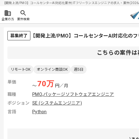
【開発上流/PMO】コールセンターAI対応化案件| ITフリーランスエンジニアの求人・案件(2026/0
企業の方
案件検索
【開発上流/PMO】コールセンターAI対応化の
募集終了
こちらの案件は
リモートOK
オンライン商談OK
週5日
単価
70
万
〜
円／月
職種
PMO
,
パッケージソフトウェアエンジニア
ポジション
SE (システムエンジニア)
言語
Python