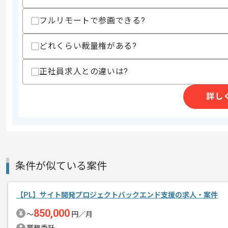
フルリモートで参画できる?
精算条件
有
精算・お支払い
精算基準時間
150時間〜200時間
どれくらい裁量権がある?
支払いサイト
15日
正社員求人との違いは?
詳し
商談回数
2回
その他募集要項
募集人数
2人
作業開始日
2026/07/01
条件が似ている案件
レバテックでの実績がある企業の案件で
エージェントからのコ
メント
【PL】サイト開発プロジェクトバックエンド支援の求人・案件
上流エンジニア、PMOの経験を活かす
850,000
複数案件を保有している企業ですので、
〜
円／月
ご経験と実績に応じて別案件のご提案も