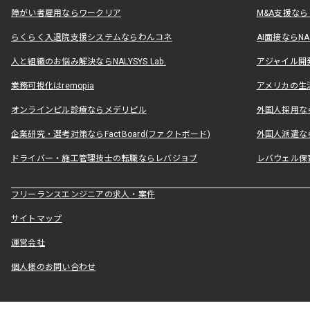
障がい者雇用ならワークリア
M&A支援な
らくらく入退院支援システムならわんコネ
AI面接ならNAL
人と組織のお悩み解決ならNALYSYS Lab.
アジャイル開発なら
業務可視化はremopia
アメリカの生活
オンラインピル診療ならメデリピル
外国人採用ならLe
企業研究・選考対策ならFactBoard(ファクトボード)
外国人派遣なら
ドライバー・施工管理技士の転職ならレバジョブ
レバウェル保
フリーランスエンジニアの求人・案件
サイトマップ
運営会社
個人様のお問い合わせ