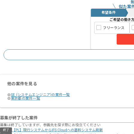
似た案
希望条件
ご希望の働き
フリーランス
他の案件を見る
SE (システムエンジニア)の案件一覧
東京都の案件一覧
募集が終了した案件
募集は終了していますが、参画先を探す際にお役立てください
【PL】現行システムからIFS Cloudへの基幹システム刷新
終了