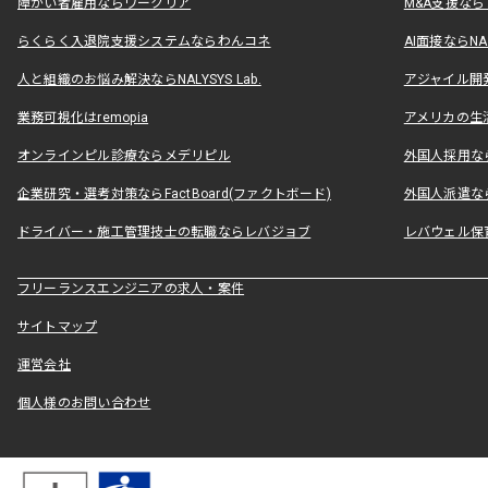
障がい者雇用ならワークリア
M&A支援な
らくらく入退院支援システムならわんコネ
AI面接ならNAL
人と組織のお悩み解決ならNALYSYS Lab.
アジャイル開発なら
業務可視化はremopia
アメリカの生活
オンラインピル診療ならメデリピル
外国人採用ならLe
企業研究・選考対策ならFactBoard(ファクトボード)
外国人派遣なら
ドライバー・施工管理技士の転職ならレバジョブ
レバウェル保
フリーランスエンジニアの求人・案件
サイトマップ
運営会社
個人様のお問い合わせ