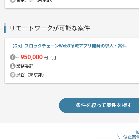
御茶ノ水（東京都）
精算・お支払い
精算基準時間
140時間〜180時間
支払いサイト
15日
リモートワークが可能な案件
商談回数
1回
その他募集要項
【Go】ブロックチェーンWeb3領域アプリ開発の求人・案件
募集人数
1人
950,000
〜
円／月
作業開始日
2026/07/01
業務委託
渋谷（東京都）
日本で唯一の危機管理情報専門企業の案
エージェントからのコ
メント
情報配信サービスや危機管理サービスと
条件を絞って案件を探す
複数のサービス開発をご担当いただきま
ご経験に応じて幅広い作業に携わること
現状、フルリモートで作業が可能な案件
似た案