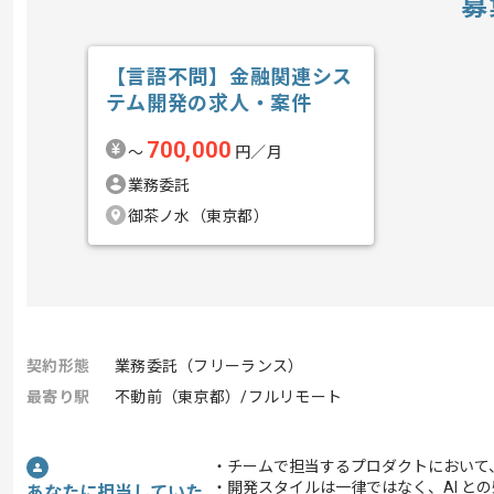
募
【言語不問】金融関連シス
テム開発の求人・案件
700,000
〜
円／月
業務委託
御茶ノ水（東京都）
契約形態
業務委託（フリーランス）
最寄り駅
不動前（東京都）/フルリモート
・チームで担当するプロダクトにおいて
・開発スタイルは⼀律ではなく、AI と
あなたに担当していた