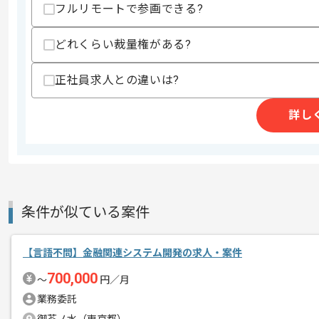
フルリモートで参画できる?
どれくらい裁量権がある?
求めるスキル
スキル
・Webアプリケーション開発経験(3年以
・パブリッククラウド環境を用いた設計
正社員求人との違いは?
・AIエージェントを用いた開発経験
・GCPまたはAWSなどのクラウド環境
詳し
歓迎スキル
・GCPおよびAWSなどのクラウド環境
・リレーショナルデータベースに関する
・Dockerコンテナでの開発構築経験
・Terraformを活用したインフラの構
・設計書や各種ドキュメント、課題のド
条件が似ている案件
スキルに不安がある方へ
上記に似た経験やスキルをお持ちであれば申
【言語不問】金融関連システム開発の求人・案件
700,000
〜
円／月
業務委託
精算条件
有