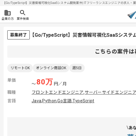
【Go/TypeScript】災害情報可視化SaaSシステム開発案件| ITフリーランスエンジニアの求人・案件(
企業の方
案件検索
【Go/TypeScript】災害情報可視化SaaS
募集終了
こちらの案件は
リモートOK
オンライン商談OK
週5日
単価
80
万
〜
円／月
職種
フロントエンドエンジニア
,
サーバーサイドエンジニ
言語
Java
,
Python
,
Go言語
,
TypeScript
あ