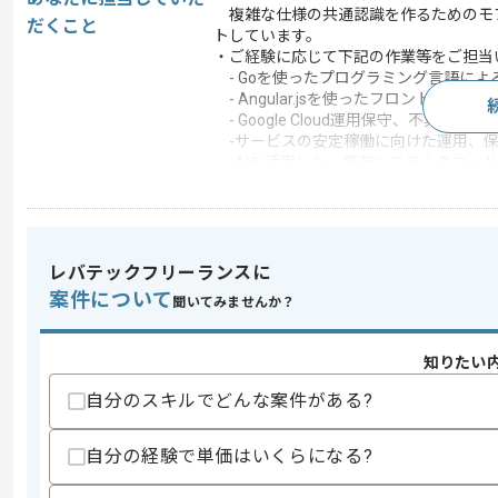
複雑な仕様の共通認識を作るためのモ
だくこと
トしています。
・ご経験に応じて下記の作業等をご担当
- Goを使ったプログラミング⾔語によ
- Angular.jsを使ったフロントエン
- Google Cloud運⽤保守、不具合
-サービスの安定稼働に向けた運⽤、
-AIを活⽤した、既存システムのコー
-機能開発、パフォーマンス改善、リフ
この案件で扱う技術
DB
MongoDB , MySQL , Po
レバテックフリーランスに
フレームワーク
AngularJS , Node.js , Fl
案件について
聞いてみませんか？
クラウド
Google Cloud Platform
統合開発環境
IntelliJ IDEA
知りたい
開発ツール
GitHub , Docker
自分のスキルでどんな案件がある?
この案件のポイント
業務内容
新規開発 , 自社製品開
自分の経験で単価はいくらになる?
特徴
長期プロジェクト , 新