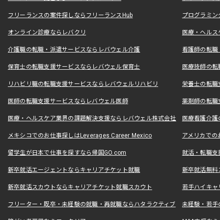
フリーランスの案件探しならフリーランスHub
プログラミン
オンライン診療ならレバクリ
医療・ヘルス
介護職の転職・派遣サービスならレバウェル介護
看護師の転職
保育士の転職支援サービスならレバウェル保育士
医療技師の転
リハビリ職の転職支援サービスならレバウェルリハビリ
栄養士の転職
医師の転職支援サービスならレバウェル医師
薬剤師の転職
医療・ヘルスケア業界の課題解決支援ならレバウェル株式会社
医療看護介護の
メキシコでのお仕事探しはLeverages Career Mexico
アメリカでのお仕事
留学生が日本で仕事を探すなら帰国GO.com
就活・転職支
新卒就活エージェントならキャリアチケット就職
新卒就活無料
新卒就活スカウトならキャリアチケット就職スカウト
若手ハイキャ
フリーター・既卒・未経験の就職・再就職ならハタラクティブ
未経験・若手