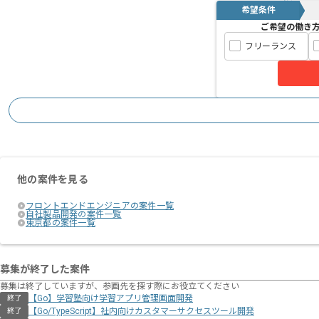
希望条件
ご希望の働き
フリーランス
他の案件を見る
フロントエンドエンジニアの案件一覧
自社製品開発の案件一覧
東京都の案件一覧
募集が終了した案件
募集は終了していますが、参画先を探す際にお役立てください
【Go】学習塾向け学習アプリ管理画面開発
終了
【Go/TypeScript】社内向けカスタマーサクセスツール開発
終了