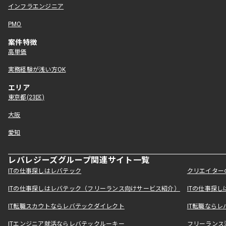
インフラエンジニア
PMO
案件特徴
高単価
実務経験が浅い方OK
エリア
東京都(23区)
大阪
愛知
レバレジーズグループ関連サイト一覧
ITの仕事探しはレバテック
クリエイター
ITの仕事探しはレバテック（フリーランス向けサービス紹介）
ITの仕事探
IT転職スカウトならレバテックダイレクト
IT転職なら
ITエンジニア就活ならレバテックルーキー
フリーランス