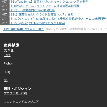
【Go/TypeScript】顧客向けカスタマーサクセスシステム開発
終了
【PHP/Go】ゲームプラットフォーム通貨管理基盤開発
終了
【Go】EC事業者向けSaaS開発刷新
終了
【Go】医療業界向けクラウド型管理システム開発
終了
【Goバックエンド】SaaS領域における業務系共通基盤システムの新規開発
終了
【Go/TypeScript】AI系新規プロダクト開発
終了
HOME
案件検索
Java求人・案件
【Go/TypeScript】災害情報可視化SaaSシス
案件検索
スキル
Java
Python
Ruby
Go
職種・ポジション
プログラマー(PG)
フロントエンドエンジニア