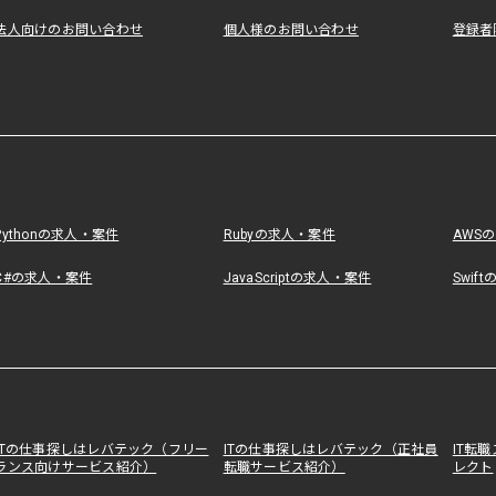
法人向けのお問い合わせ
個人様のお問い合わせ
登録者
Pythonの求人・案件
Rubyの求人・案件
AWS
C#の求人・案件
JavaScriptの求人・案件
Swif
ITの仕事探しはレバテック（フリー
ITの仕事探しはレバテック（正社員
IT転
ランス向けサービス紹介）
転職サービス紹介）
レクト