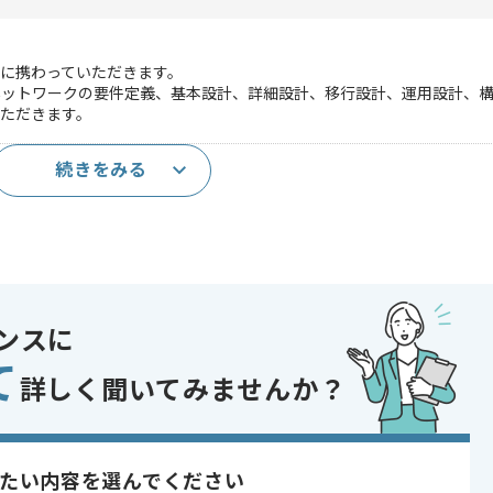
に携わっていただきます。
ネットワークの要件定義、基本設計、詳細設計、移行設計、運用設計、
ただきます。
続きをみる
、サーバーの設計、構築経験
実務経験
アント)
ンスに
enter Server
て
詳しく聞いてみませんか？
であれば申し込み可能なケースもございます！まずはお気軽にご相談ください！
indows , Windows Server
たい内容を選んでください