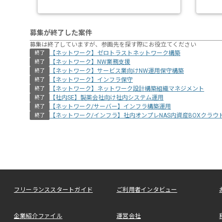
募集が終了した案件
募集は終了していますが、参画先を探す際にお役立てください
【ネットワーク】ゼロトラストネットワーク構築
終了
【ネットワーク】NW業務支援
終了
【ネットワーク】サービス業向けNW運用保守構築
終了
【ネットワーク】インフラ保守
終了
【ネットワーク】ネットワーク設計構築組織マネジメント
終了
【社内SE】製薬会社向け社内システム運用
終了
【ネットワーク/サーバー】インフラ構築運用
終了
【ネットワーク/インフラ】社内オンプレNAS内資産BOXクラウ
終了
フリーランススタートガイド
ご利用者インタビュー
企業紹介ファイル
運営会社