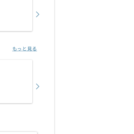
610,000
〜
円／月
業務委託
千里中央（大阪府）
もっと見る
【ネットワーク】不動産業界向けFortiSASE
950,000
〜
円／月
業務委託
大手町（東京都）