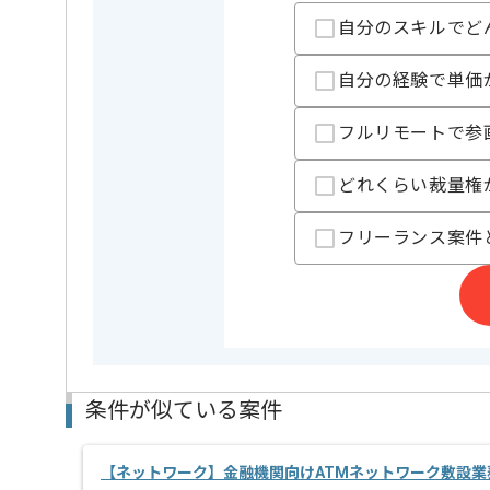
開発ツール
Hyper-V ,
自分のスキルでど
特徴
この案件のポイント
長期プロ
自分の経験で単価
精算条件
有
フルリモートで参
精算・お支払い
精算基準時間
140時間
どれくらい裁量権
支払いサイト
15日
フリーランス案件
担当者より
週5日常駐での作業を想定しております。
条件が似ている案件
【ネットワーク】金融機関向けATMネットワーク敷設業