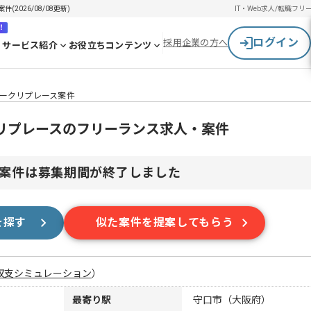
026/08/08更新)
IT・Web求人/転職
フリ
！
ログイン
採用企業の方へ
サービス紹介
お役立ちコンテンツ
ークリプレース案件
リプレースのフリーランス求人・案件
案件は募集期間が終了しました
を探す
似た案件を提案してもらう
収支シミュレーション
）
最寄り駅
守口市（大阪府）