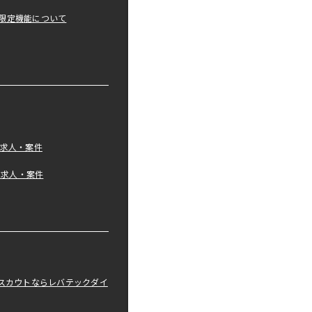
限定機能について
の求人・案件
tの求人・案件
職スカウトならレバテックダイ