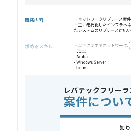
・ネットワークリプレース案件
職務内容
・主に老朽化したインフラへ
たシステムのリプレース対応い
・以下に関するネットワーク
求めるスキル
- Cisco
- Aruba
- Windows Server
- Linux
・以下の環境での
- Windows(クライ
- Active Directory
レバテックフリーラ
歓迎スキル
- VMware(ESXi)、vC
案件につい
- Hyper-V
- DBおよびSQL
※上記に似た経験やスキルをお持ち
OS
Linux , W
この案件で扱う技術
知り