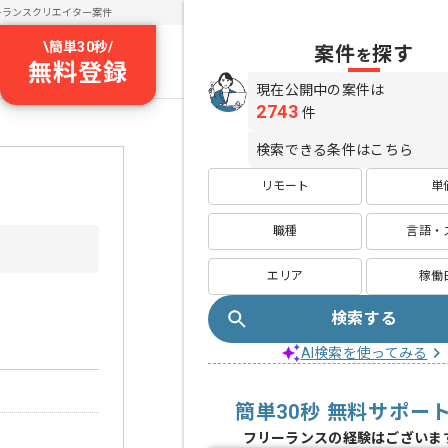
ーランスクリエイター案件
\
簡単30秒
/
案件
探す
を
無料登録
現在公開中の案件は
2743
件
検索できる条件はこちら
リモート
単
職種
言語・
エリア
稼働
検索する
AI検索を使ってみる
簡単30秒 無料サポー
フリーランスの経験はございま