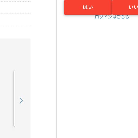
はい
い
ログインはこちら
【ネットワーク】某金融機
関NW設計・構築・運用の
求人・案件
610,000
〜
円／月
業務委託
千里中央（大阪府）