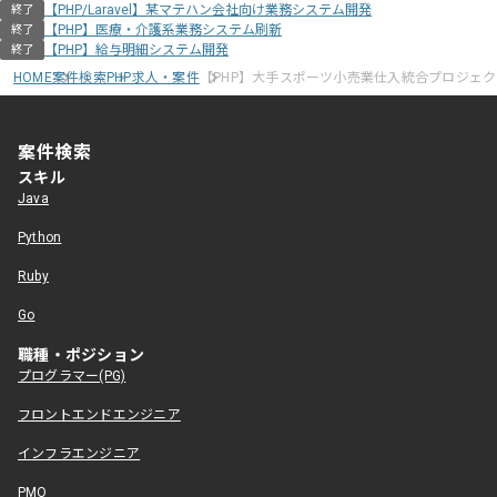
【PHP/Laravel】某マテハン会社向け業務システム開発
終了
【PHP】医療・介護系業務システム刷新
終了
【PHP】給与明細システム開発
終了
HOME
案件検索
PHP求人・案件
【PHP】大手スポーツ小売業仕入統合プロジェ
案件検索
スキル
Java
Python
Ruby
Go
職種・ポジション
プログラマー(PG)
フロントエンドエンジニア
インフラエンジニア
PMO