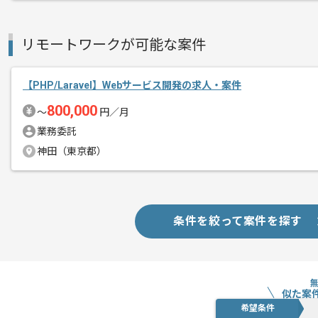
リモートワークが可能な案件
【PHP/Laravel】Webサービス開発の求人・案件
800,000
〜
円／月
業務委託
神田（東京都）
条件を絞って案件を探す
似た案
希望条件