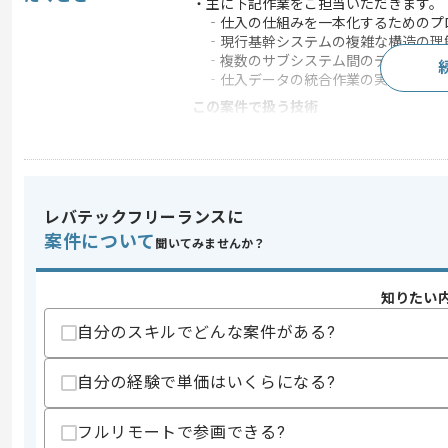
・主に下記作業をご担当いただきます。
‐仕入の仕組みを一本化するためのプ
‐現行基幹システムの複雑な構造の理
‐複数のサブシステム間のデータ連携
‐仕入データの統合作業の実施
この案件で扱う技術
フレームワーク
Laravel
求めるスキル
レバテックフリーランスに
スキル
案件について
・PHP(Laravel)を用いた開発経験3年以
聞いてみませんか？
・基本設計～の経験2年以上
・Vue.jsを用いた開発経験1年以上
知りたい
スキルに不安がある方へ
自分のスキルでどんな案件がある?
上記に似た経験やスキルをお持ちであれば申
自分の経験で単価はいくらになる?
精算条件
有
フルリモートで参画できる?