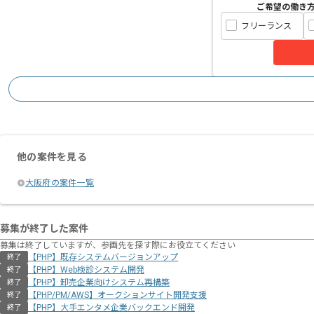
ご希望の働き
フリーランス
他の案件を見る
大阪府の案件一覧
募集が終了した案件
募集は終了していますが、参画先を探す際にお役立てください
【PHP】既存システムバージョンアップ
終了
【PHP】Web検診システム開発
終了
【PHP】卸売企業向けシステム再構築
終了
【PHP/PM/AWS】オークションサイト開発支援
終了
【PHP】大手エンタメ企業バックエンド開発
終了