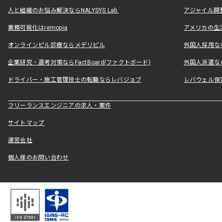
人と組織のお悩み解決ならNALYSYS Lab.
アジャイル開発なら
業務可視化はremopia
アメリカの生活
オンラインピル診療ならメデリピル
外国人採用ならLe
企業研究・選考対策ならFactBoard(ファクトボード)
外国人派遣なら
ドライバー・施工管理技士の転職ならレバジョブ
レバウェル保
フリーランスエンジニアの求人・案件
サイトマップ
運営会社
個人様のお問い合わせ