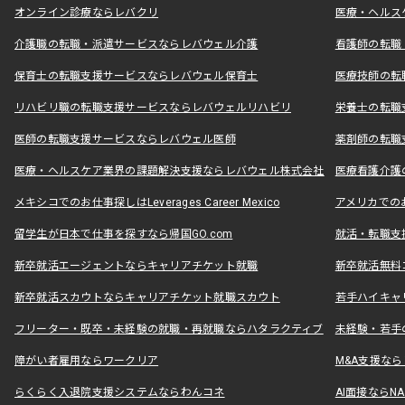
オンライン診療ならレバクリ
医療・ヘルス
介護職の転職・派遣サービスならレバウェル介護
看護師の転職
保育士の転職支援サービスならレバウェル保育士
医療技師の転
リハビリ職の転職支援サービスならレバウェルリハビリ
栄養士の転職
医師の転職支援サービスならレバウェル医師
薬剤師の転職
医療・ヘルスケア業界の課題解決支援ならレバウェル株式会社
医療看護介護の
メキシコでのお仕事探しはLeverages Career Mexico
アメリカでのお仕事
留学生が日本で仕事を探すなら帰国GO.com
就活・転職支
新卒就活エージェントならキャリアチケット就職
新卒就活無料
新卒就活スカウトならキャリアチケット就職スカウト
若手ハイキャ
フリーター・既卒・未経験の就職・再就職ならハタラクティブ
未経験・若手
障がい者雇用ならワークリア
M&A支援な
らくらく入退院支援システムならわんコネ
AI面接ならNAL