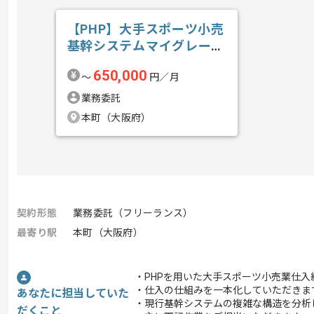
【PHP】大手スポーツ小売
基幹システムマイグレーシ
ョン開発の求人・案件
650,000
〜
円／月
業務委託
本町（大阪府）
契約形態
業務委託（フリーランス）
最寄り駅
本町（大阪府）
・PHPを用いた大手スポーツ小売業仕
・仕入の仕組みを一本化していただきま
あなたに担当していた
・現行基幹システムの複雑な構造を分析
だくこと