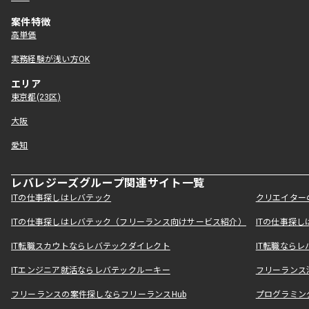
案件特徴
高単価
実務経験が浅い方OK
エリア
東京都(23区)
大阪
愛知
レバレジーズグループ関連サイト一覧
ITの仕事探しはレバテック
クリエイター
ITの仕事探しはレバテック（フリーランス向けサービス紹介）
ITの仕事探
IT転職スカウトならレバテックダイレクト
IT転職なら
ITエンジニア就活ならレバテックルーキー
フリーランス
フリーランスの案件探しならフリーランスHub
プログラミン