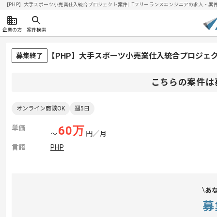
【PHP】大手スポーツ小売業仕入統合プロジェクト案件| ITフリーランスエンジニアの求人・案件(20
企業の方
案件検索
【PHP】大手スポーツ小売業仕入統合プロジェ
募集終了
こちらの案件は
オンライン商談OK
週5日
単価
60
万
〜
円／月
言語
PHP
あ
募