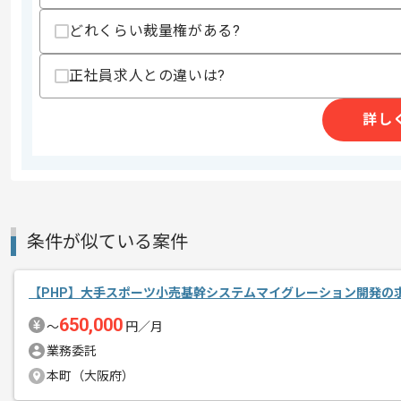
精算・お支払い
精算基準時間
140時間〜180時間
どれくらい裁量権がある?
支払いサイト
15日
正社員求人との違いは?
商談回数
1回
詳し
その他募集要項
募集人数
1人
作業開始日
2026/08/01
条件が似ている案件
週5日常駐での作業を想定しております
エージェントからのコ
メント
取引実績のある企業の案件です。
【PHP】大手スポーツ小売基幹システムマイグレーション開発の
これまでの経験を活かしてご活躍いただ
650,000
〜
円／月
長期案件ですので腰を据えて作業された
業務委託
ぜひ一度、ご商談で雰囲気を掴んでいた
本町（大阪府）