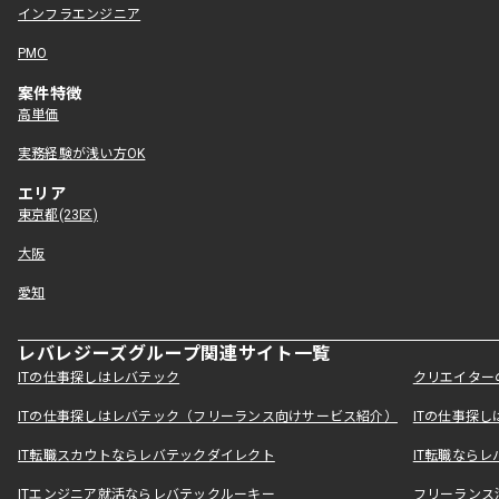
インフラエンジニア
PMO
案件特徴
高単価
実務経験が浅い方OK
エリア
東京都(23区)
大阪
愛知
レバレジーズグループ関連サイト一覧
ITの仕事探しはレバテック
クリエイター
ITの仕事探しはレバテック（フリーランス向けサービス紹介）
ITの仕事探
IT転職スカウトならレバテックダイレクト
IT転職なら
ITエンジニア就活ならレバテックルーキー
フリーランス