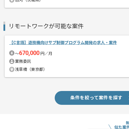
古河（茨城県）
メント
C言語を用いた実務経験を活かしたい方
基本的にはフルリモートでの作業を見込
リモートワークが可能な案件
プロジェクトは長期を想定しており、
【C言語】遊技機向けサブ制御プログラム開発の求人・案件
中長期的に腰をすえての
670,000
〜
円／月
参画を希望される方にはお勧めの案件と
業務委託
浅草橋（東京都）
条件を絞って案件を探す
似た案