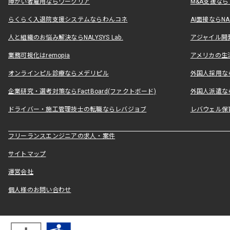
障がい者雇用ならワークリア
M&A支援な
らくらく入退院支援システムならわんコネ
AI面接ならNAL
人と組織のお悩み解決ならNALYSYS Lab.
アジャイル開発なら
業務可視化はremopia
アメリカの生活
オンラインピル診療ならメデリピル
外国人採用ならLe
企業研究・選考対策ならFactBoard(ファクトボード)
外国人派遣なら
ドライバー・施工管理技士の転職ならレバジョブ
レバウェル保
フリーランスエンジニアの求人・案件
サイトマップ
運営会社
個人様のお問い合わせ