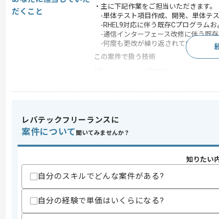
・主に下記作業をご担当いただきます。
だくこと
-単体テスト項目作成、開発、単体テス
-RHEL9対応に伴う既存Cプログラム
-通信インターフェース改修に伴う既存
-何度も更改が繰り返されている古いC
この案件で扱う技術
DB
Oracle
OS
Linux
この案件のポイント
業務内容
追加開発 , リプレイス
レバテックフリーランスに
担当領域/システ
案件について
聞いてみませんか？
クラウドサービス
ム
特徴
40代活躍中 , BtoB向け
知りたい
自分のスキルでどんな案件がある?
求めるスキル
スキル
自分の経験で単価はいくらになる?
・C言語を用いた開発経験
・シェルを用いた開発経験