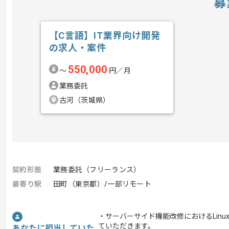
募
【C言語】IT業界向け開発
の求人・案件
550,000
〜
円／月
業務委託
古河（茨城県）
契約形態
業務委託（フリーランス）
最寄り駅
田町（東京都）/一部リモート
・サーバーサイド機能改修におけるLin
ていただきます。
あなたに担当していた