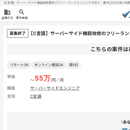
【C言語】サーバーサイド機能改修案件| ITフリーランスエンジニアの求人・案件(2026/08/06更
企業の方
案件検索
【C言語】サーバーサイド機能改修のフリーラン
募集終了
こちらの案件は
リモートOK
オンライン商談OK
週5日
単価
55
万
〜
円／月
職種
サーバーサイドエンジニア
言語
C言語
あ