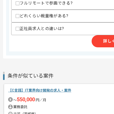
・Linux環境での開発経験
フルリモートで参画できる?
・既存ソースコードの読み込みおよび解
歓迎スキル
どれくらい裁量権がある?
・Oracle 23aiを用いた開発経験
・Tuxedoを用いた開発経験
正社員求人との違いは?
・Github Copilotを用いた開発スキル
スキルに不安がある方へ
詳し
上記に似た経験やスキルをお持ちであれば申
商談回数
1回
その他募集要項
条件が似ている案件
募集人数
1人
作業開始日
2026/07/01
【C言語】IT業界向け開発の求人・案件
550,000
〜
円／月
金融系の案件を多く取り扱っているSES
業務委託
エージェントからのコ
インフラの刷新に伴う、バックエンドシ