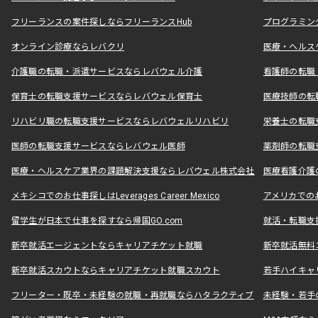
フリーランスの案件探しならフリーランスHub
プログラミン
オンライン診療ならレバクリ
医療・ヘルス
介護職の転職・派遣サービスならレバウェル介護
看護師の転職
保育士の転職支援サービスならレバウェル保育士
医療技師の転
リハビリ職の転職支援サービスならレバウェルリハビリ
栄養士の転職
医師の転職支援サービスならレバウェル医師
薬剤師の転職
医療・ヘルスケア業界の課題解決支援ならレバウェル株式会社
医療看護介護の
メキシコでのお仕事探しはLeverages Career Mexico
アメリカでのお仕事
留学生が日本で仕事を探すなら帰国GO.com
就活・転職支
新卒就活エージェントならキャリアチケット就職
新卒就活無料
新卒就活スカウトならキャリアチケット就職スカウト
若手ハイキャ
フリーター・既卒・未経験の就職・再就職ならハタラクティブ
未経験・若手