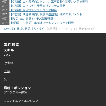
【C言語】土木業界向けトンネル工事自動化制御システム開発
終了
【C言語】エネルギー業界向けシステム開発
終了
【C言語】組込制御ソフトウェア開発
終了
【C言語】鉄道領域向け検測車基盤設計構築マネジメント
終了
【PLC】公共業界向けPLC制御開発
終了
【派遣】【C言語】車両通信制御ソフトウェア開発
終了
HOME
案件検索
C言語求人・案件
【C言語】サーバーサイド機能改修案件
案件検索
スキル
Java
Python
Ruby
Go
職種・ポジション
プログラマー(PG)
フロントエンドエンジニア