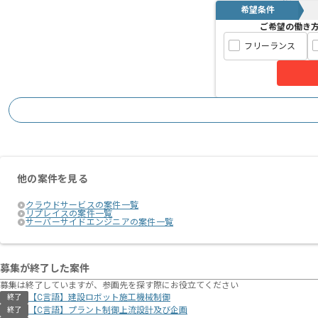
希望条件
ご希望の働き
フリーランス
他の案件を見る
クラウドサービスの案件一覧
リプレイスの案件一覧
サーバーサイドエンジニアの案件一覧
募集が終了した案件
募集は終了していますが、参画先を探す際にお役立てください
【C言語】建設ロボット施工機械制御
終了
【C言語】プラント制御上流設計及び企画
終了