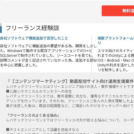
無料
フリーランス経験談
自社ソフトウェア機能追加で苦労したこと
複数プラットフォーム
リ
自社ソフトウェアに機能追加の要望がある為、開発をしまし
た。Windowsで動作する既存アプリケーションでVC++と
スマホ向けのネイティ
SQLServerで制作されていました。ソースコードを見ても、
れまでのUnityによ
説明コメントが全く記述されていなかった為、追加する部分
iOS・Android・Ma
を中心に把握しました。
Unityの利点を活か
リを制作しました。
『【コンテンツマーケティング】動画配信サイト向け運用支援案件
■心強いテクニカルカウンセラーの存在
レバテックフリーランスでは、案件提案に先立ち、優秀なテクニカルカウンセ
アリングを行っています。そのため、フリーランスご本人の人柄を理解した上
業が決定した後は、商談日程調整など、ご満足いただけるマッチングへ向けて
『フリーランスのよくある悩み』
レバテックフリーランスではフリーランスの方が抱える悩みについて、コーデ
■テストエンジニアとして活躍を目指すなら