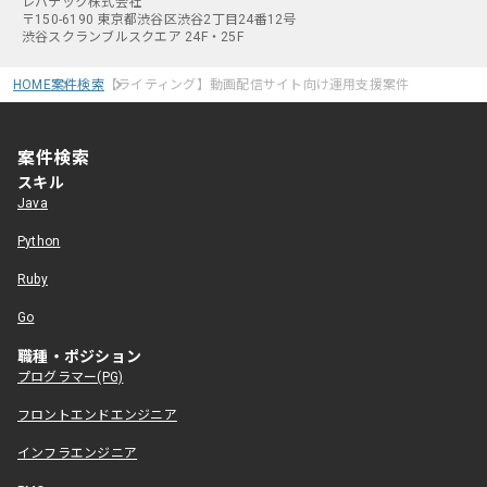
レバテック株式会社
〒150-6190 東京都渋谷区渋谷2丁目24番12号
渋谷スクランブルスクエア 24F・25F
HOME
案件検索
【ライティング】動画配信サイト向け運用支援案件
案件検索
スキル
Java
Python
Ruby
Go
職種・ポジション
プログラマー(PG)
フロントエンドエンジニア
インフラエンジニア