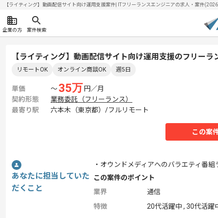
【ライティング】動画配信サイト向け運用支援案件| ITフリーランスエンジニアの求人・案件(2026/0
企業の方
案件検索
【ライティング】動画配信サイト向け運用支援のフリーラ
リモートOK
オンライン商談OK
週5日
35
万
単価
〜
円／月
契約形態
業務委託（フリーランス）
最寄り駅
六本木（東京都）/フルリモート
この案
・オウンドメディアへのバラエティ番組
あなたに担当していた
この案件のポイント
だくこと
業界
通信
特徴
20代活躍中 , 30代活躍