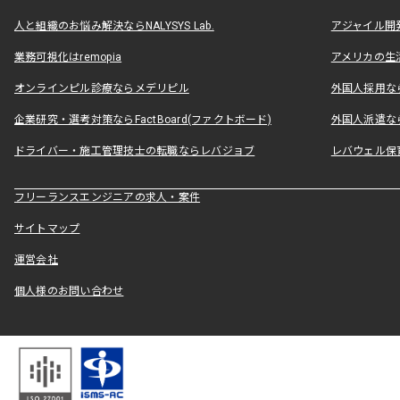
人と組織のお悩み解決ならNALYSYS Lab.
アジャイル開発なら
業務可視化はremopia
アメリカの生活
オンラインピル診療ならメデリピル
外国人採用ならLe
企業研究・選考対策ならFactBoard(ファクトボード)
外国人派遣なら
ドライバー・施工管理技士の転職ならレバジョブ
レバウェル保
フリーランスエンジニアの求人・案件
サイトマップ
運営会社
個人様のお問い合わせ