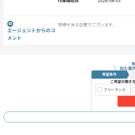
作業開始日
2026/08/03
実績がある企業でございます。
エージェントからのコ
メント
動画配信サービスを展開している企業で
新しいアイディアや技術を積極的に導入
れたい方や長期的に参画されたい方にオ
似た案
希望条件
ご希望の働き
基本的にはリモート作業を見込んでおり
フリーランス