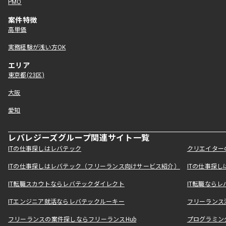
PMO
案件特徴
高単価
実務経験が浅い方OK
エリア
東京都(23区)
大阪
愛知
レバレジーズグループ関連サイト一覧
ITの仕事探しはレバテック
クリエイター
ITの仕事探しはレバテック（フリーランス向けサービス紹介）
ITの仕事探
IT転職スカウトならレバテックダイレクト
IT転職なら
ITエンジニア就活ならレバテックルーキー
フリーランス
フリーランスの案件探しならフリーランスHub
プログラミン