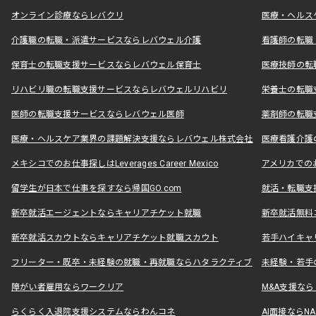
オンライン診療ならレバクリ
医療・ヘルス
介護職の転職・派遣サービスならレバウェル介護
看護師の転職
保育士の転職支援サービスならレバウェル保育士
医療技師の転
リハビリ職の転職支援サービスならレバウェルリハビリ
栄養士の転職
医師の転職支援サービスならレバウェル医師
薬剤師の転職
医療・ヘルスケア業界の課題解決支援ならレバウェル株式会社
医療看護介護の
メキシコでのお仕事探しはLeverages Career Mexico
アメリカでのお仕事
留学生が日本で仕事を探すなら帰国GO.com
就活・転職支
新卒就活エージェントならキャリアチケット就職
新卒就活無料
新卒就活スカウトならキャリアチケット就職スカウト
若手ハイキャ
フリーター・既卒・未経験の就職・再就職ならハタラクティブ
未経験・若手
障がい者雇用ならワークリア
M&A支援な
らくらく入退院支援システムならわんコネ
AI面接ならNAL