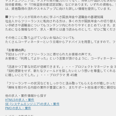
テストエンジニアは、テストの実行能力だけでなく、分析力や設計力も求めら
技術者資格」や「IT検証技術者認定試験」などがあります。いずれの資格も
は、資格取得の流れやスキルアップに向けた詳しい情報を提供しています。
■フリーランスが将来のために学ぶべき国民年金や退職金の基礎知識
社会人からフリーランスに転向される方は、多くの方が国民年金への切り替え
い手続きや退職金についてもコンテンツ内にわかりやすくまとめています。ま
ためになる情報なので、求人・案件とは違う読みものとして、ぜひご覧くださ
その他ここに取り上げていないお悩みについても
たくさんコーディネーターという立場からアドバイスを用意してますので、フ
『お客様の声』
下記はレバテックフリーランスに寄せられたお客様の声です。
お客様に「利用してよかった」という言葉が頂けるように、コーディネーター
「迅速かつ丁寧な対応が信頼できます。」・・・プロジェクトマネージャ 女 3
「契約更新をせず、新たなフィールドを探したいという想いを尊重してくれる
に嬉しいことでした。」・・・プログラマ 男 45歳
「フリーランサーの状況などをしっかりと汲み取ってもらえるのが嬉しかったで
「興味を惹かれる内容の案件が豊富にあり、またサポート担当者が常に親切な対
HTML5の求人・案件
SE (システムエンジニア)の求人・案件
PMOの求人・案件