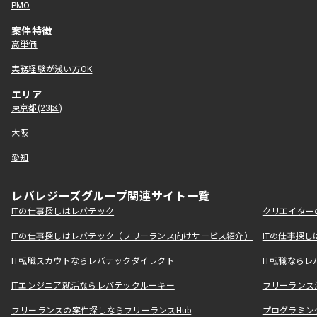
PMO
案件特徴
高単価
実務経験が浅い方OK
エリア
東京都(23区)
大阪
愛知
レバレジーズグループ関連サイト一覧
ITの仕事探しはレバテック
クリエイター
ITの仕事探しはレバテック（フリーランス向けサービス紹介）
ITの仕事探
IT転職スカウトならレバテックダイレクト
IT転職なら
ITエンジニア就活ならレバテックルーキー
フリーランス
フリーランスの案件探しならフリーランスHub
プログラミン