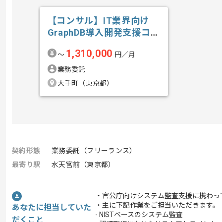
【コンサル】IT業界向け
GraphDB導入開発支援コン
サルテ...の求人・案件
1,310,000
〜
円／月
業務委託
大手町（東京都）
契約形態
業務委託（フリーランス）
最寄り駅
水天宮前（東京都）
・官公庁向けシステム監査支援に携わっ
・主に下記作業をご担当いただきます。
あなたに担当していた
- NISTベースのシステム監査
だくこと