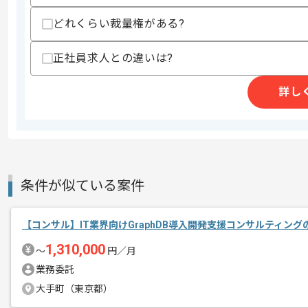
商談回数
1回
どれくらい裁量権がある?
その他募集要項
募集人数
2人
正社員求人との違いは?
作業開始日
2026/07/01
詳し
レバテックでの実績がある企業の案件で
エージェントからのコ
メント
コンサルの経験を活かすことができます
複数案件を保有している企業ですので、
条件が似ている案件
ご経験と実績に応じて別案件のご提案も
新しいアイディアや技術を積極的に導入
【コンサル】IT業界向けGraphDB導入開発支援コンサルティン
経験豊富なメンバーと成長が出来る環境
1,310,000
〜
円／月
スキルアップされたい方、長期的に参画
業務委託
大手町（東京都）