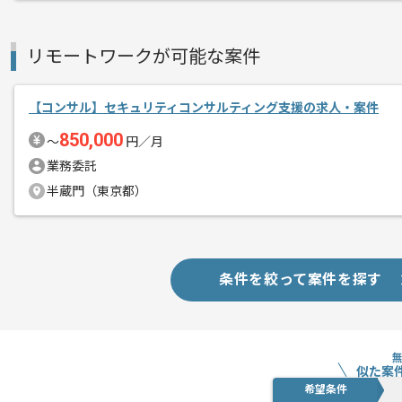
リモートワークが可能な案件
【コンサル】セキュリティコンサルティング支援の求人・案件
850,000
〜
円／月
業務委託
半蔵門（東京都）
条件を絞って案件を探す
似た案
希望条件