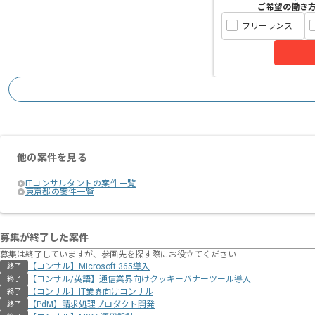
ご希望の働き
フリーランス
他の案件を見る
ITコンサルタントの案件一覧
東京都の案件一覧
募集が終了した案件
募集は終了していますが、参画先を探す際にお役立てください
【コンサル】Microsoft 365導入
終了
【コンサル/英語】通信業界向けクッキーバナーツール導入
終了
【コンサル】IT業界向けコンサル
終了
【PdM】請求処理プロダクト開発
終了