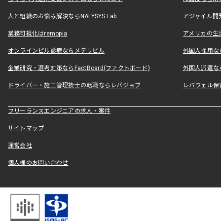
人と組織のお悩み解決ならNALYSYS Lab.
アジャイル開発なら
業務可視化はremopia
アメリカの生活
オンラインピル診療ならメデリピル
外国人採用ならLe
企業研究・選考対策ならFactBoard(ファクトボード)
外国人派遣なら
ドライバー・施工管理技士の転職ならレバジョブ
レバウェル保
フリーランスエンジニアの求人・案件
サイトマップ
運営会社
個人様のお問い合わせ