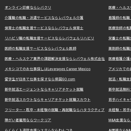
オンライン診療ならレバクリ
医療・ヘルス
介護職の転職・派遣サービスならレバウェル介護
看護師の転職
保育士の転職支援サービスならレバウェル保育士
医療技師の転
リハビリ職の転職支援サービスならレバウェルリハビリ
栄養士の転職
医師の転職支援サービスならレバウェル医師
薬剤師の転職
医療・ヘルスケア業界の課題解決支援ならレバウェル株式会社
医療看護介護の
メキシコでのお仕事探しはLeverages Career Mexico
アメリカでのお仕事
留学生が日本で仕事を探すなら帰国GO.com
就活・転職支
新卒就活エージェントならキャリアチケット就職
新卒就活無料
新卒就活スカウトならキャリアチケット就職スカウト
若手ハイキャ
フリーター・既卒・未経験の就職・再就職ならハタラクティブ
未経験・若手
障がい者雇用ならワークリア
M&A支援な
らくらく入退院支援システムならわんコネ
AI面接ならNAL