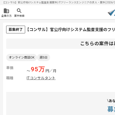
【コンサル】官公庁向けシステム監査支援案件| ITフリーランスエンジニアの求人・案件(2026/08
企業の方
案件検索
【コンサル】官公庁向けシステム監査支援のフ
募集終了
こちらの案件は
オンライン商談OK
週5日
単価
95
万
〜
円／月
職種
ITコンサルタント
あ
募