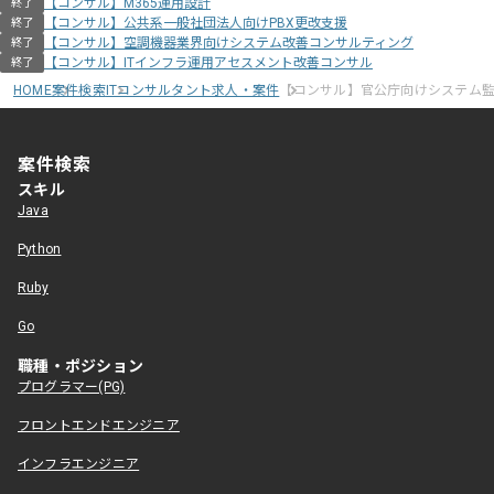
【コンサル】M365運用設計
終了
【コンサル】公共系一般社団法人向けPBX更改支援
終了
【コンサル】空調機器業界向けシステム改善コンサルティング
終了
【コンサル】ITインフラ運用アセスメント改善コンサル
終了
HOME
案件検索
ITコンサルタント求人・案件
【コンサル】官公庁向けシステム
案件検索
スキル
Java
Python
Ruby
Go
職種・ポジション
プログラマー(PG)
フロントエンドエンジニア
インフラエンジニア