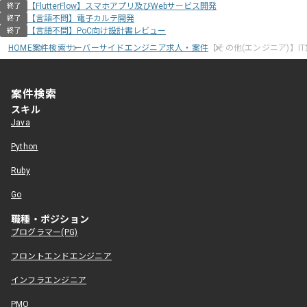
【FlutterFlow】スマホアプリ及びWebサービス開発
終了
【言語不問】電子カルテ開発
終了
【言語不問】PoC向け設計書レビュー
終了
HOME
案件検索
サーバーサイドエンジニア求人・案件
【その他(エンジニア)】IT業
案件検索
スキル
Java
Python
Ruby
Go
職種・ポジション
プログラマー(PG)
フロントエンドエンジニア
インフラエンジニア
PMO