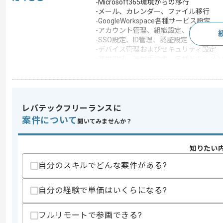
-Microsoft365環境からの移行
-メール、カレンダー、ファイル移行
-GoogleWorkspace各種サービス設定
-アカウント管理、組織設定、権限設計
-SSO設定、ID管理、認証設定
-デバイス管理およびセキュリティ設定
-運用設計、運用手順書、各種ドキュメ
-ユーザー展開、問い合わせ、運用支援
-情報システム部門および関係部署との
-課題対応、設定変更、障害切り分け対
この案件で扱う技術
レバテックフリーランスに
開発ツール
SharePoint
案件について
聞いてみませんか？
この案件のポイント
特徴
20代活躍中 , 30代活躍中
知りたい
自分のスキルでどんな案件がある?
求めるスキル
自分の経験で単価はいくらになる?
スキル
・GoogleWorkspaceの設計と構築及び
・クラウドサービス導入や移行案件におけ
フルリモートで参画できる?
・メールとカレンダー及びファイル移行