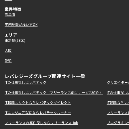
案件特徴
高単価
実務経験が浅い方OK
エリア
東京都(23区)
大阪
愛知
レバレジーズグループ関連サイト一覧
ITの仕事探しはレバテック
クリエイター
ITの仕事探しはレバテック（フリーランス向けサービス紹介）
ITの仕事探
IT転職スカウトならレバテックダイレクト
IT転職なら
ITエンジニア就活ならレバテックルーキー
フリーランス
フリーランスの案件探しならフリーランスHub
プログラミン