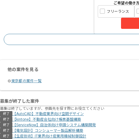
ご希望の働き
フリーランス
他の案件を見る
東京都の案件一覧
募集が終了した案件
募集は終了していますが、参画先を探す際にお役立てください
【AutoCAD】不動産業界向け空間デザイン
終了
【kintone】不動産会社向け帳票基盤構築
終了
【ServiceNow】自治体向け申請システム構築開発
終了
【電気設計】コンシューマー製品解析構築
終了
【生産技術】IT業界向け産業用機械制御設計
終了