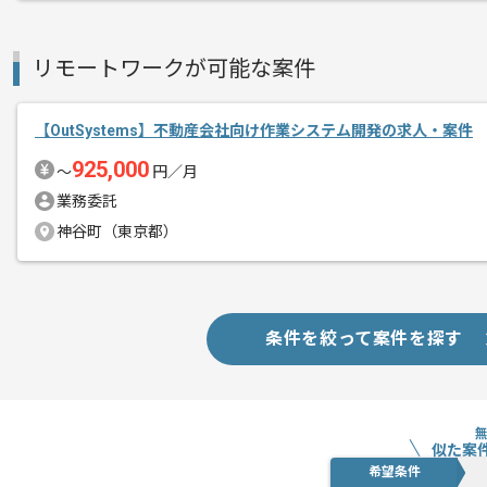
総合経営コンサルティングおよび総合税
エージェントからのコ
を展開している企業でございます。
リモートワークが可能な案件
メント
今回はIT業界向けGoogleWorkspace
に携わっていただきます。
【OutSystems】不動産会社向け作業システム開発の求人・案件
925,000
〜
円／月
GoogleWorkspaceを用いた実務経
業務委託
神谷町（東京都）
基本的には一部リモートでの作業を見込
条件を絞って案件を探す
似た案
希望条件