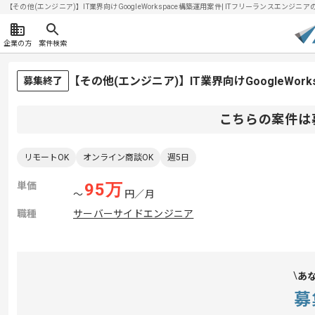
【その他(エンジニア)】IT業界向けGoogleWorkspace構築運用案件| ITフリーランスエンジニアの求
企業の方
案件検索
【その他(エンジニア)】IT業界向けGoogleWo
募集終了
こちらの案件は
リモートOK
オンライン商談OK
週5日
単価
95
万
〜
円／月
職種
サーバーサイドエンジニア
あ
募