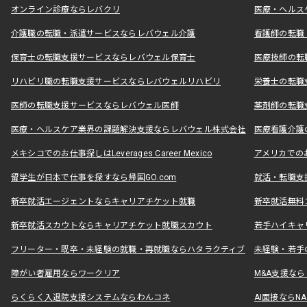
オンライン診療ならレバクリ
医療・ヘルス
介護職の転職・派遣サービスならレバウェル介護
看護師の転職
保育士の転職支援サービスならレバウェル保育士
医療技師の転
リハビリ職の転職支援サービスならレバウェルリハビリ
栄養士の転職
医師の転職支援サービスならレバウェル医師
薬剤師の転職
医療・ヘルスケア業界の課題解決支援ならレバウェル株式会社
医療看護介護の
メキシコでのお仕事探しはLeverages Career Mexico
アメリカでのお仕事
留学生が日本で仕事を探すなら帰国GO.com
就活・転職支
新卒就活エージェントならキャリアチケット就職
新卒就活無料
新卒就活スカウトならキャリアチケット就職スカウト
若手ハイキャ
フリーター・既卒・未経験の就職・再就職ならハタラクティブ
未経験・若手
障がい者雇用ならワークリア
M&A支援な
らくらく入退院支援システムならわんコネ
AI面接ならNAL