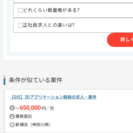
・ID管理とSSO及び認証設定に関する知
・各種設定変更と障害対応及び運用改善
どれくらい裁量権がある?
歓迎スキル
・IntuneやEntraID及びOkta等に関する
正社員求人との違いは?
・デバイス管理およびセキュリティ構成
・GoogleWorkspace環境における運用
詳し
・SharePointやOneDrive等からのデ
・スクリプト作成や自動化対応経験
・生成AI導入支援や作業改善支援経験
スキルに不安がある方へ
上記に似た経験やスキルをお持ちであれば申
条件が似ている案件
商談回数
2回
【GIS】3Dアプリケーション開発の求人・案件
その他募集要項
募集人数
1人
650,000
〜
円／月
作業開始日
2026/06/10
業務委託
新横浜（神奈川県）