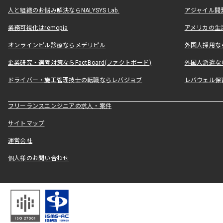
人と組織のお悩み解決ならNALYSYS Lab.
アジャイル開発なら
業務可視化はremopia
アメリカの生活
オンラインピル診療ならメデリピル
外国人採用ならLe
企業研究・選考対策ならFactBoard(ファクトボード)
外国人派遣なら
ドライバー・施工管理技士の転職ならレバジョブ
レバウェル保
フリーランスエンジニアの求人・案件
サイトマップ
運営会社
個人様のお問い合わせ