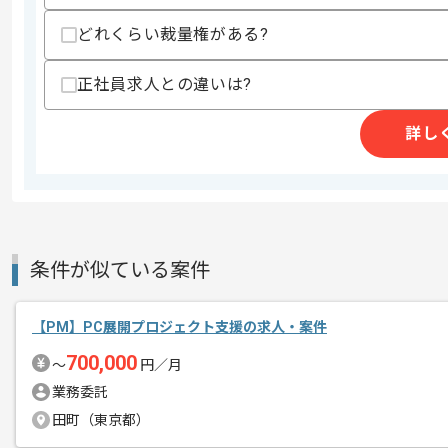
求めるスキル
どれくらい裁量権がある?
スキル
・AWSおよびWindows領域での要件
・環境調査や構成整理の実務経験
正社員求人との違いは?
・トラブル障害やインシデント対応の実
歓迎スキル
詳し
・プロジェクトマネジメントまたはチー
・情報システム部門での管理運用経験
・メンバーのタスク管理や育成の経験
スキルに不安がある方へ
上記に似た経験やスキルをお持ちであれば申
条件が似ている案件
【PM】PC展開プロジェクト支援の求人・案件
商談回数
1回
その他募集要項
700,000
募集人数
1人
〜
円／月
作業開始日
2026/06/01
業務委託
田町（東京都）