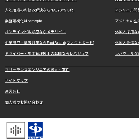
人と組織のお悩み解決ならNALYSYS Lab.
アジャイル開発なら
業務可視化はremopia
アメリカの生活
オンラインピル診療ならメデリピル
外国人採用ならLe
企業研究・選考対策ならFactBoard(ファクトボード)
外国人派遣なら
ドライバー・施工管理技士の転職ならレバジョブ
レバウェル保
フリーランスエンジニアの求人・案件
サイトマップ
運営会社
個人様のお問い合わせ