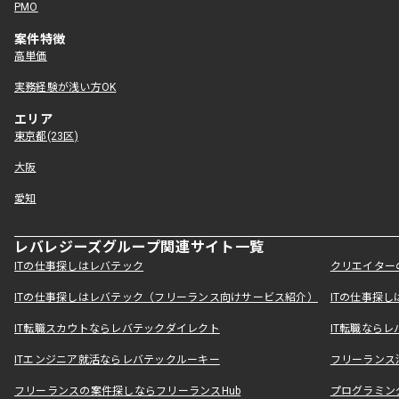
PMO
案件特徴
高単価
実務経験が浅い方OK
エリア
東京都(23区)
大阪
愛知
レバレジーズグループ関連サイト一覧
ITの仕事探しはレバテック
クリエイター
ITの仕事探しはレバテック（フリーランス向けサービス紹介）
ITの仕事探
IT転職スカウトならレバテックダイレクト
IT転職なら
ITエンジニア就活ならレバテックルーキー
フリーランス
フリーランスの案件探しならフリーランスHub
プログラミン