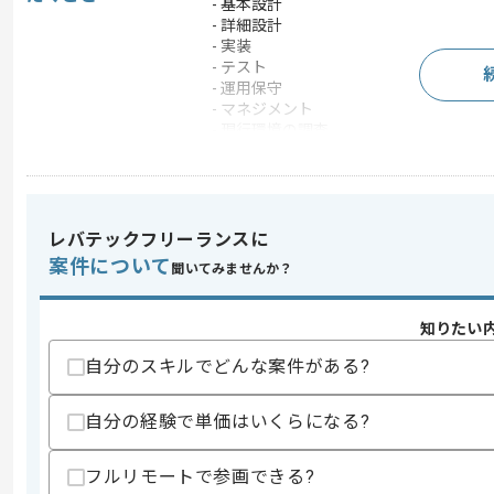
- 基本設計
- 詳細設計
- 実装
- テスト
- 運用保守
- マネジメント
- 現行環境の調査
- 運用改善提案
- 運用改善実行
- クライアント折衝
- 調整
- メンバーへのタスクアサイン
レバテックフリーランスに
案件について
この案件で扱う技術
聞いてみませんか？
OS
Windows , Windows Se
知りたい
クラウド
AWS
自分のスキルでどんな案件がある?
この案件のポイント
業務内容
サーバ構築
自分の経験で単価はいくらになる?
特徴
20代活躍中 , 30代活躍
フルリモートで参画できる?