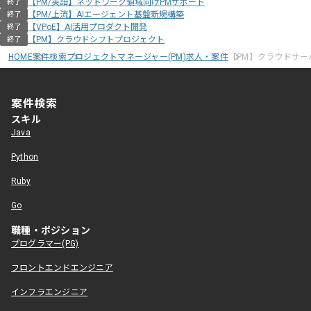
【PM/英語】ネットワーク領域向けPMサポート
終了
【PM/上流】AIエージェント基盤新規構築
終了
【VPoE】AI活用プロダクト開発
終了
【PM】クラウドシフトプロジェクト
終了
HOME
案件検索
プロジェクトマネージャー(PM)求人・案件
【PM】クラウドサー
案件検索
スキル
Java
Python
Ruby
Go
職種・ポジション
プログラマー(PG)
フロントエンドエンジニア
インフラエンジニア