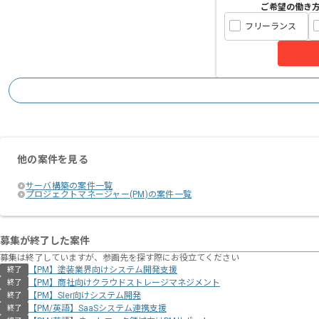
ご希望の働き
フリーランス
他の案件を見る
サーバ構築の案件一覧
プロジェクトマネージャー(PM)の案件一覧
募集が終了した案件
募集は終了していますが、参画先を探す際にお役立てください
【PM】塗装業界向けシステム開発支援
終了
【PM】商社向けクラウドストレージマネジメント
終了
【PM】SIer向けシステム開発
終了
【PM/英語】SaaSシステム連携支援
終了