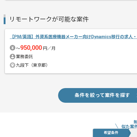
レバテックでの実績がある企業の案件で
エージェントからのコ
リモートワークが可能な案件
メント
PMの経験を活かすことができます。
複数案件を保有している企業ですので、
【PM/英語】外資系医療機器メーカー向けDynamics移行の求人
ご経験と実績に応じて別案件のご提案も
950,000
〜
円／月
新しいアイディアや技術を積極的に導入
業務委託
経験豊富なメンバーと成長が出来る環境
九段下（東京都）
スキルアップされたい方、長期的に参画
基本的には一部リモート作業を見込んで
条件を絞って案件を探す
似た案
希望条件