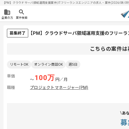
【PM】クラウドサーバ領域運用支援案件| ITフリーランスエンジニアの求人・案件(2026/08/09
企業の方
案件検索
【PM】クラウドサーバ領域運用支援のフリーラ
募集終了
こちらの案件は
リモートOK
オンライン商談OK
週5日
単価
100
万
〜
円／月
職種
プロジェクトマネージャー(PM)
あ
募