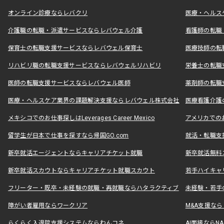
オンライン診療ならレバクリ
医療・ヘルス
介護職の転職・派遣サービスならレバウェル介護
看護師の転職
保育士の転職支援サービスならレバウェル保育士
医療技師の転
リハビリ職の転職支援サービスならレバウェルリハビリ
栄養士の転職
医師の転職支援サービスならレバウェル医師
薬剤師の転職
医療・ヘルスケア業界の課題解決支援ならレバウェル株式会社
医療看護介護の
メキシコでのお仕事探しはLeverages Career Mexico
アメリカでのお仕事
留学生が日本で仕事を探すなら帰国GO.com
就活・転職支
新卒就活エージェントならキャリアチケット就職
新卒就活無料
新卒就活スカウトならキャリアチケット就職スカウト
若手ハイキャ
フリーター・既卒・未経験の就職・再就職ならハタラクティブ
未経験・若手
障がい者雇用ならワークリア
M&A支援な
らくらく入退院支援システムならわんコネ
AI面接ならNAL