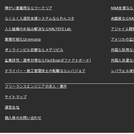
障がい者雇用ならワークリア
M&A支援な
らくらく入退院支援システムならわんコネ
AI面接ならNAL
人と組織のお悩み解決ならNALYSYS Lab.
アジャイル開発なら
業務可視化はremopia
アメリカの生活
オンラインピル診療ならメデリピル
外国人採用ならLe
企業研究・選考対策ならFactBoard(ファクトボード)
外国人派遣なら
ドライバー・施工管理技士の転職ならレバジョブ
レバウェル保
フリーランスエンジニアの求人・案件
サイトマップ
運営会社
個人様のお問い合わせ