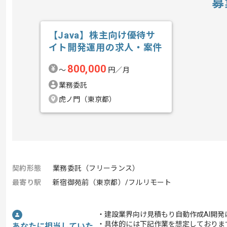
募
【Java】株主向け優待サ
イト開発運用の求人・案件
800,000
〜
円／月
業務委託
虎ノ門（東京都）
契約形態
業務委託（フリーランス）
最寄り駅
新宿御苑前（東京都）/フルリモート
・建設業界向け見積もり自動作成AI開発
・具体的には下記作業を想定しておりま
あなたに担当していた