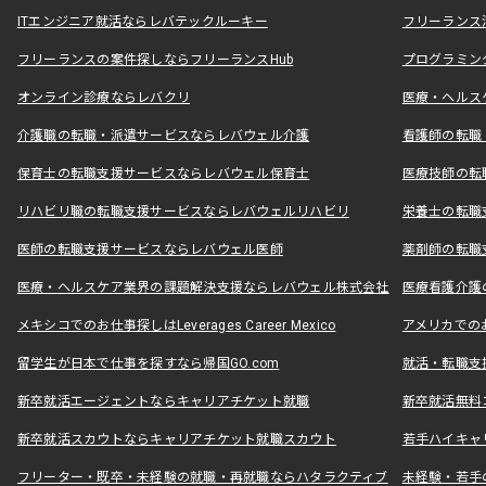
ITエンジニア就活ならレバテックルーキー
フリーランス
フリーランスの案件探しならフリーランスHub
プログラミン
オンライン診療ならレバクリ
医療・ヘルス
介護職の転職・派遣サービスならレバウェル介護
看護師の転職
保育士の転職支援サービスならレバウェル保育士
医療技師の転
リハビリ職の転職支援サービスならレバウェルリハビリ
栄養士の転職
医師の転職支援サービスならレバウェル医師
薬剤師の転職
医療・ヘルスケア業界の課題解決支援ならレバウェル株式会社
医療看護介護の
メキシコでのお仕事探しはLeverages Career Mexico
アメリカでのお仕事
留学生が日本で仕事を探すなら帰国GO.com
就活・転職支
新卒就活エージェントならキャリアチケット就職
新卒就活無料
新卒就活スカウトならキャリアチケット就職スカウト
若手ハイキャ
フリーター・既卒・未経験の就職・再就職ならハタラクティブ
未経験・若手