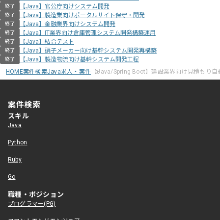
【Java】官公庁向けシステム開発
終了
【Java】製造業向けポータルサイト保守・開発
終了
【Java】金融業界向けシステム開発
終了
【Java】IT業界向け倉庫管理システム開発構築運用
終了
【Java】結合テスト
終了
【Java】硝子メーカー向け基幹システム開発再構築
終了
【Java】製造物流向け基幹システム開発工程
終了
HOME
案件検索
Java求人・案件
【Java/Spring Boot】建設業界向け見積もり
案件検索
スキル
Java
Python
Ruby
Go
職種・ポジション
プログラマー(PG)