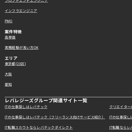
フロントエンドエンジニア
インフラエンジニア
PMO
案件特徴
高単価
実務経験が浅い方OK
エリア
東京都(23区)
大阪
愛知
レバレジーズグループ関連サイト一覧
ITの仕事探しはレバテック
クリエイター
ITの仕事探しはレバテック（フリーランス向けサービス紹介）
ITの仕事探
IT転職スカウトならレバテックダイレクト
IT転職なら