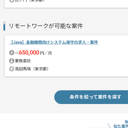
虎ノ門（東京都）
不動産管理会社向けのクラウドシステム
リモートワークが可能な案件
エージェントからのコ
レバテックの実績がある企業でございま
メント
【Java】金融機関向けシステム保守の求人・案件
フルスタックエンジニアとして一気通貫
650,000
〜
円／月
業務委託
基本的にはフルリモートでの作業を見込
高田馬場（東京都）
条件を絞って案件を探す
似た案