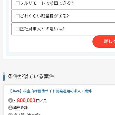
フルリモートで参画できる?
・アジャイル開発（リーン、デザイン志
・UI/UXに関する実務経験
・事業開発の業務経験
どれくらい裁量権がある?
・不動産、建築に関する業務知識
・SaaSのプロダクトマネジメント経験
正社員求人との違いは?
スキルに不安がある方へ
上記に似た経験やスキルをお持ちであれば申
詳し
精算条件
有
精算・お支払い
精算基準時間
140時間〜180時間
条件が似ている案件
支払いサイト
15日
【Java】株主向け優待サイト開発運用の求人・案件
商談回数
1回
800,000
〜
円／月
その他募集要項
募集人数
1人
業務委託
作業開始日
2026/07/01