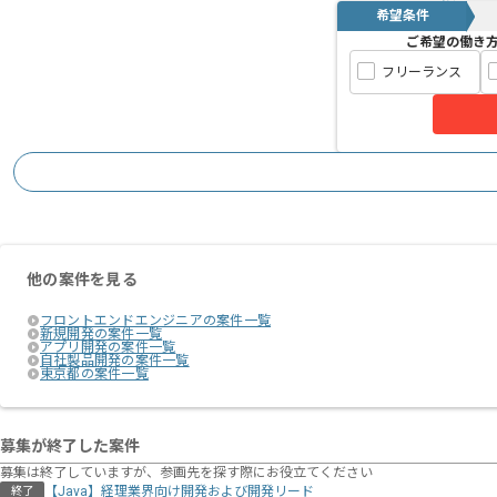
希望条件
ご希望の働き
フリーランス
他の案件を見る
フロントエンドエンジニアの案件一覧
新規開発の案件一覧
アプリ開発の案件一覧
自社製品開発の案件一覧
東京都の案件一覧
募集が終了した案件
募集は終了していますが、参画先を探す際にお役立てください
【Java】経理業界向け開発および開発リード
終了