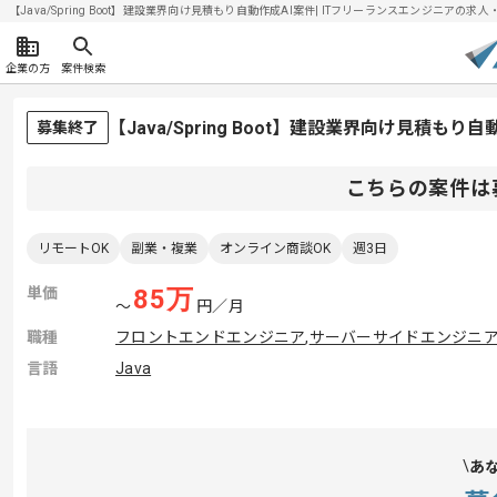
【Java/Spring Boot】建設業界向け見積もり自動作成AI案件| ITフリーランスエンジニアの求人・案
企業の方
案件検索
【Java/Spring Boot】建設業界向け見積も
募集終了
こちらの案件は
リモートOK
副業・複業
オンライン商談OK
週3日
単価
85
万
〜
円／月
職種
フロントエンドエンジニア
,
サーバーサイドエンジニ
言語
Java
あ