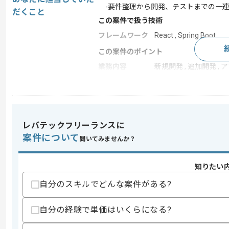
-要件整理から開発、テストまでの一
だくこと
この案件で扱う技術
フレームワーク
React , Spring Boot
この案件のポイント
業務内容
新規開発 , 追加開発 , 
担当領域/システ
クラウドサービス
ム
特徴
20代活躍中 , 30代活躍中
レバテックフリーランスに
案件について
聞いてみませんか？
求めるスキル
スキル
・バックエンド開発経験3年以上
知りたい
・java(ver21)での開発経験
・Spring bootでの開発経験
自分のスキルでどんな案件がある?
・クリーンアーキテクチャ・ドメイン駆
・テーブル設計の経験
自分の経験で単価はいくらになる?
歓迎スキル
・Reactの開発または開発管理経験