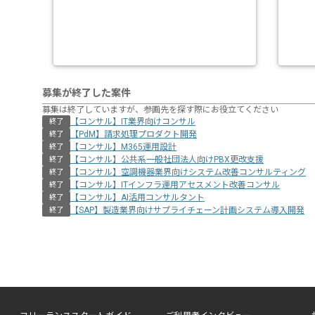
募集が終了した案件
募集は終了していますが、参画先を探す際にお役立てください
【コンサル】IT業界向けコンサル
終了
【PdM】請求処理プロダクト開発
終了
【コンサル】M365運用設計
終了
【コンサル】公共系一般社団法人向けPBX更改支援
終了
【コンサル】空調機器業界向けシステム改善コンサルティング
終了
【コンサル】ITインフラ運用アセスメント改善コンサル
終了
【コンサル】AI活用コンサルタント
終了
【SAP】製造業界向けサプライチェーン計画システム導入開発
終了