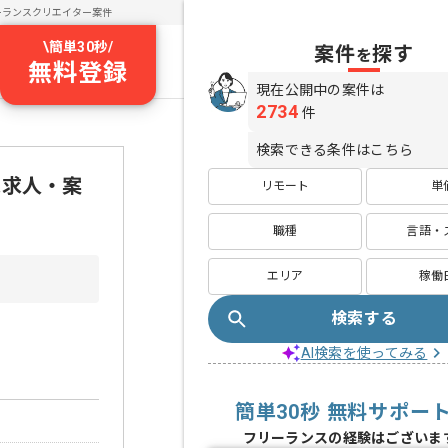
ーランスクリエイター案件
\
簡単30秒
/
案件
探す
を
無料登録
現在公開中の案件は
2734
件
検索できる条件はこちら
ス求人・案
リモート
単
職種
言語・
エリア
稼働
検索する
AI検索を使ってみる
簡単30秒 無料サポー
フリーランスの経験はございま