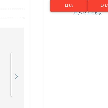
はい
い
ログインはこちら
【コンサル】通信会社向け
教育関連運営支援の求人・
案件
1,250,000
〜
円／月
業務委託
東京（東京都）