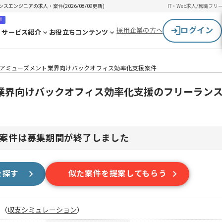
エンジニアの求人・案件(2026/08/09更新)
IT・Web求人/転職
フリ
！
ログイン
採用企業の方へ
サービス紹介
お役立ちコンテンツ
アミューズメント業界向けバックオフィス効率化支援案件
業界向けバックオフィス効率化支援のフリーラン
案件は募集期間が終了しました
を探す
似た案件を提案してもらう
月
（
収支シミュレーション
）