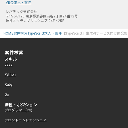
VBの求人・案件
レバテック株式会社
〒150-6190 東京都渋谷区渋谷2丁目24番12号
渋谷スクランブルスクエア 24F・25F
HOME
案件検索
TypeScript求人・案件
【TypeScript】生成AIサービス向け開発
案件検索
スキル
Java
Python
Ruby
Go
職種・ポジション
プログラマー(PG)
フロントエンドエンジニア