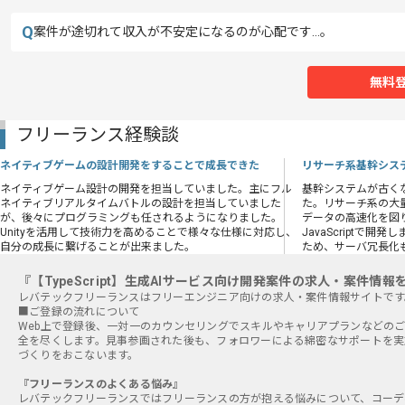
Q
案件が途切れて収入が不安定になるのが心配です…。
無料
フリーランス経験談
ネイティブゲームの設計開発をすることで成長できた
リサーチ系基幹シス
ネイティブゲーム設計の開発を担当していました。主にフル
基幹システムが古く
ネイティブリアルタイムバトルの設計を担当していました
た。リサーチ系の大
が、後々にプログラミングも任されるようになりました。
データの高速化を図
Unityを活用して技術力を高めることで様々な仕様に対応し、
JavaScriptで
自分の成長に繋げることが出来ました。
ため、サーバ冗長化
『【TypeScript】生成AIサービス向け開発案件の求人・案件情
■ご登録の流れについて
Web上で登録後、一対一のカウンセリングでスキルやキャリアプランなどの
全を尽くします。見事参画された後も、フォロワーによる綿密なサポートを実
づくりをおこないます。
『フリーランスのよくある悩み』
レバテックフリーランスではフリーランスの方が抱える悩みについて、コーデ