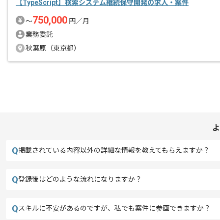
【TypeScript】検索システム継続保守開発の求人・案件
750,000
〜
円／月
業務委託
秋葉原（東京都）
よ
Q
掲載されている内容以外の詳細な情報を教えてもらえますか？
Q
登録後はどのような流れになりますか？
Q
スキルに不安があるのですが、私でも案件に参画できますか？