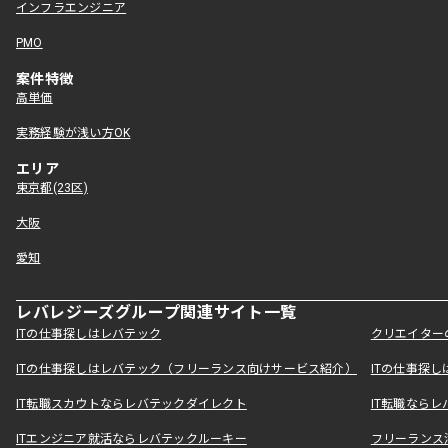
インフラエンジニア
PMO
案件特徴
高単価
実務経験が浅い方OK
エリア
東京都(23区)
大阪
愛知
レバレジーズグループ関連サイト一覧
ITの仕事探しはレバテック
クリエイター
ITの仕事探しはレバテック（フリーランス向けサービス紹介）
ITの仕事探
IT転職スカウトならレバテックダイレクト
IT転職なら
ITエンジニア就活ならレバテックルーキー
フリーランス