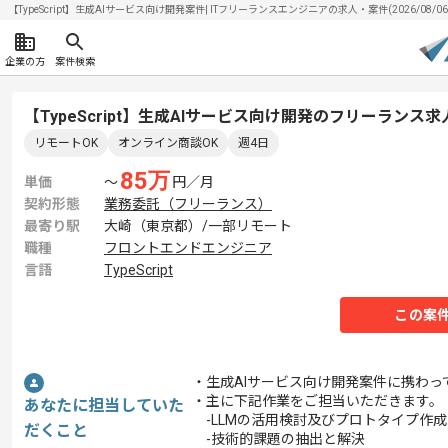
【TypeScript】生成AIサービス向け開発案件| ITフリーランスエンジニアの求人・案件(2026/08/0
企業の方
案件検索
【TypeScript】生成AIサービス向け開発のフリーランス
リモートOK
オンライン商談OK
週4日
85
万
単価
〜
円／月
契約形態
業務委託（フリーランス）
最寄り駅
大崎（東京都）/一部リモート
職種
フロントエンドエンジニア
言語
TypeScript
この案
・生成AIサービス向け開発案件に携わっ
・主に下記作業をご担当いただきます。
あなたに担当していた
-LLMの活用検討及びプロトタイプ作
だくこと
-技術的課題の抽出と解決