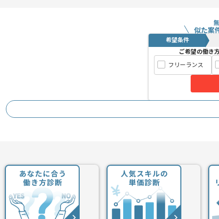
TypeScriptの実務経験を活かしたい方
基本的にはフルリモートでの作業を見込
似た案
希望条件
ご希望の働き
フリーランス