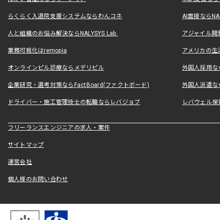
らくらく入退院支援システムならわんコネ
AI面接ならNAL
人と組織のお悩み解決ならNALYSYS Lab.
アジャイル開発なら
業務可視化はremopia
アメリカの生活
オンラインピル診療ならメデリピル
外国人採用ならLe
企業研究・選考対策ならFactBoard(ファクトボード)
外国人派遣なら
ドライバー・施工管理技士の転職ならレバジョブ
レバウェル保
フリーランスエンジニアの求人・案件
サイトマップ
運営会社
個人様のお問い合わせ