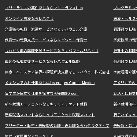
フリーランスの案件探しならフリーランスHub
プログラミン
オンライン診療ならレバクリ
医療・ヘルス
介護職の転職・派遣サービスならレバウェル介護
看護師の転職
保育士の転職支援サービスならレバウェル保育士
医療技師の転
リハビリ職の転職支援サービスならレバウェルリハビリ
栄養士の転職
医師の転職支援サービスならレバウェル医師
薬剤師の転職
医療・ヘルスケア業界の課題解決支援ならレバウェル株式会社
医療看護介護の
メキシコでのお仕事探しはLeverages Career Mexico
アメリカでのお仕事
留学生が日本で仕事を探すなら帰国GO.com
就活・転職支
新卒就活エージェントならキャリアチケット就職
新卒就活無料
新卒就活スカウトならキャリアチケット就職スカウト
若手ハイキャ
フリーター・既卒・未経験の就職・再就職ならハタラクティブ
未経験・若手
障がい者雇用ならワークリア
M&A支援な