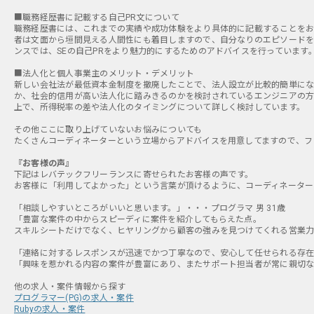
■職務経歴書に記載する自己PR文について
職務経歴書には、これまでの実績や成功体験をより具体的に記載することをお
者は文面から垣間見える人間性にも着目しますので、自分なりのエピソードを
ンスでは、SEの自己PRをより魅力的にするためのアドバイスを行っています
■法人化と個人事業主のメリット・デメリット
新しい会社法が最低資本金制度を撤廃したことで、法人設立が比較的簡単にな
か、社会的信用が高い法人化に踏みきるのかを検討されているエンジニアの方
上で、所得税率の差や法人化のタイミングについて詳しく検討しています。
その他ここに取り上げていないお悩みについても
たくさんコーディネーターという立場からアドバイスを用意してますので、フ
『お客様の声』
下記はレバテックフリーランスに寄せられたお客様の声です。
お客様に「利用してよかった」という言葉が頂けるように、コーディネーター
「相談しやすいところがいいと思います。」・・・プログラマ 男 31歳
「豊富な案件の中からスピーディに案件を紹介してもらえた点。
スキルシートだけでなく、ヒヤリングから顧客の強みを見つけてくれる営業力が
「連絡に対するレスポンスが迅速でかつ丁寧なので、安心して任せられる存在に
「興味を惹かれる内容の案件が豊富にあり、またサポート担当者が常に親切な対
プログラマー(PG)の求人・案件
Rubyの求人・案件