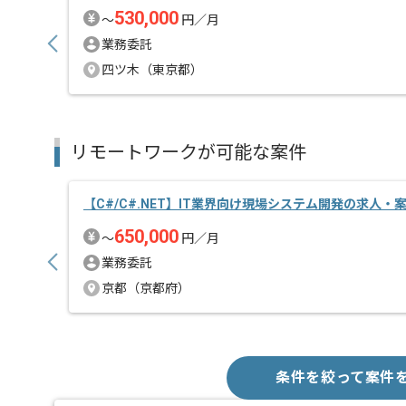
530,000
〜
円／月
業務委託
四ツ木（東京都）
リモートワークが可能な案件
【C#/C#.NET】IT業界向け現場システム開発の求人・
650,000
〜
円／月
業務委託
京都（京都府）
条件を絞って案件