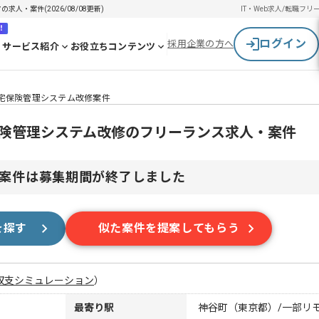
求人・案件(2026/08/08更新)
IT・Web求人/転職
フリ
！
ログイン
採用企業の方へ
サービス紹介
お役立ちコンテンツ
け住宅保険管理システム改修案件
住宅保険管理システム改修のフリーランス求人・案件
案件は募集期間が終了しました
を探す
似た案件を提案してもらう
収支シミュレーション
）
最寄り駅
神谷町（東京都）/一部リ