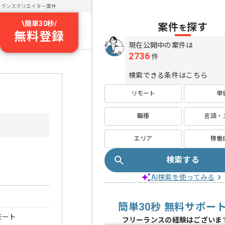
ーランスクリエイター案件
\
簡単30秒
/
案件
探す
を
無料登録
現在公開中の案件は
2736
件
検索できる条件はこちら
リモート
単
職種
言語・
エリア
稼働
検索する
AI検索を使ってみる
簡単30秒 無料サポー
モート
フリーランスの経験はございま