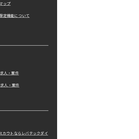
マップ
限定機能について
の求人・案件
tの求人・案件
職スカウトならレバテックダイ