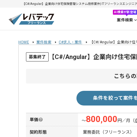
【C#/Angular】企業向け住宅保険管理システム改修案件| ITフリーランスエンジニアの
AI検索が新登場
案件検索
HOME
案件検索
C#求人・案件
【C#/Angular】企業向
【C#/Angular】企業向け
募集終了
こちらの
条件を絞って案件
800,000
単価
〜
円／月
（
契約形態
業務委託（フリーランス）