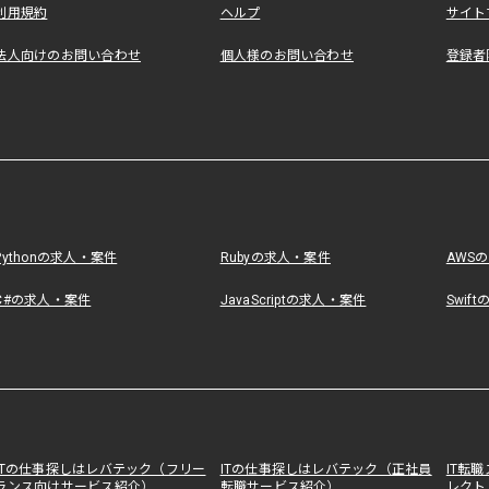
利用規約
ヘルプ
サイト
法人向けのお問い合わせ
個人様のお問い合わせ
登録者
Pythonの求人・案件
Rubyの求人・案件
AWS
C#の求人・案件
JavaScriptの求人・案件
Swif
ITの仕事探しはレバテック（フリー
ITの仕事探しはレバテック（正社員
IT転
ランス向けサービス紹介）
転職サービス紹介）
レクト