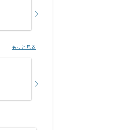
1,450,000
〜
円／月
業務委託
汐留（東京都）
もっと見る
【C#/C#.NET】トレーサビリティシステム
600,000
〜
円／月
業務委託
門真市（大阪府）