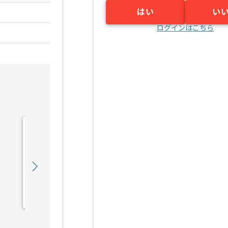
はい
い
ログインはこちら
【C#】電子開示業務シス
テム開発の求人・案件
1,450,000
〜
円／月
業務委託
汐留（東京都）