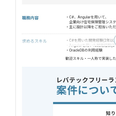
・C#、Angularを用いて、
職務内容
企業向け住宅保険管理システ
・主に設計以降をご担当いた
・C#を用いた開発経験(2年以上
求めるスキル
・Angularを用いた開発経験(2
・OracleDBの利用経験
・一人称で実装し
歓迎スキル
※上記に似た経験やスキルをお持ち
レバテックフリーラ
DB
Oracle
この案件で扱う技術
OS
Windows
案件につい
業界
損害保険
この案件のポイント
業務内容
自社製品
知り
特徴
30代活躍中 