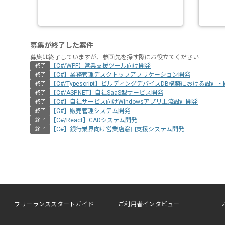
募集が終了した案件
募集は終了していますが、参画先を探す際にお役立てください
【C#/WPF】営業支援ツール向け開発
終了
【C#】業務管理デスクトップアプリケーション開発
終了
【C#/Typescript】ビルディングデバイスDB構築における設計
終了
【C#/ASP.NET】自社SaaS型サービス開発
終了
【C#】自社サービス向けWindowsアプリ上流設計開発
終了
【C#】販売管理システム開発
終了
【C#/React】CADシステム開発
終了
【C#】銀行業界向け営業店窓口支援システム開発
終了
フリーランススタートガイド
ご利用者インタビュー