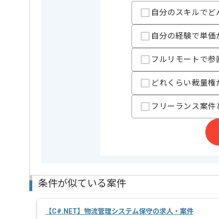
自分のスキルでど
精算条件
有
精算・お支払い
精算基準時間
140時間
自分の経験で単価
支払いサイト
15日
フルリモートで参
どれくらい裁量権
担当者より
住宅向けの保険のサービスを展開している企業でござ
フリーランス案件
チームでの開発となるため、
コミュニケーションを取りながら作業を進めたい方に
作業の進捗に応じて、一部リモートでの作業を想定し
条件が似ている案件
【C#.NET】物流管理システム保守の求人・案件