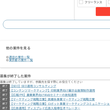
フリーランス
他の案件を見る
通信の案件一覧
東京都の案件一覧
募集が終了した案件
募集は終了していますが、参画先を探す際にお役立てください
【SEO】SEO運用コンサルティング
終了
【コンテンツマーケティング】印刷業界向け展示会施策制作運用
終了
【広報/PR】農業業界向けWebセミナーの告知運用
終了
【マーケティング戦略立案】医療系事業マーケティング戦略立案
終了
【マーケティング戦略立案】ロボット事業マーケティングコミュニケーショ
終了
【広告運用】ディスプレイ広告入稿専任オペレーター
終了