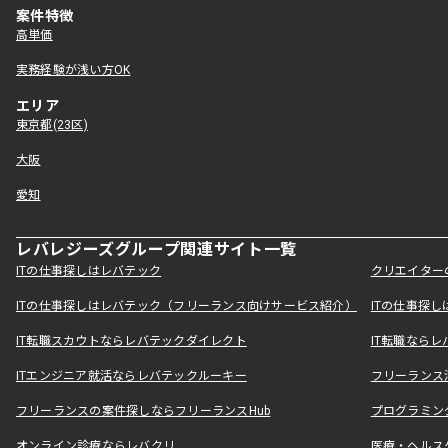
案件特徴
高単価
実務経験が浅い方OK
エリア
東京都(23区)
大阪
愛知
レバレジーズグループ関連サイト一覧
ITの仕事探しはレバテック
クリエイター
ITの仕事探しはレバテック（フリーランス向けサービス紹介）
ITの仕事探
IT転職スカウトならレバテックダイレクト
IT転職なら
ITエンジニア就活ならレバテックルーキー
フリーランス
フリーランスの案件探しならフリーランスHub
プログラミン
オンライン診療ならレバクリ
医療・ヘルス