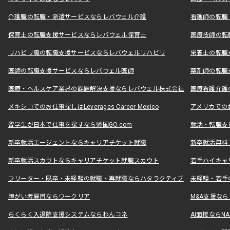
介護職の転職・派遣サービスならレバウェル介護
看護師の転職
保育士の転職支援サービスならレバウェル保育士
医療技師の転
リハビリ職の転職支援サービスならレバウェルリハビリ
栄養士の転職
医師の転職支援サービスならレバウェル医師
薬剤師の転職
医療・ヘルスケア業界の課題解決支援ならレバウェル株式会社
医療看護介護の
メキシコでのお仕事探しはLeverages Career Mexico
アメリカでのお仕事
留学生が日本で仕事を探すなら帰国GO.com
就活・転職支
新卒就活エージェントならキャリアチケット就職
新卒就活無料
新卒就活スカウトならキャリアチケット就職スカウト
若手ハイキャ
フリーター・既卒・未経験の就職・再就職ならハタラクティブ
未経験・若手
障がい者雇用ならワークリア
M&A支援な
らくらく入退院支援システムならわんコネ
AI面接ならNAL