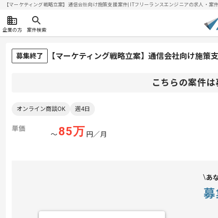
【マーケティング戦略立案】通信会社向け施策支援案件| ITフリーランスエンジニアの求人・案件(202
企業の方
案件検索
【マーケティング戦略立案】通信会社向け施策
募集終了
こちらの案件は
オンライン商談OK
週4日
単価
85
万
〜
円／月
あ
募