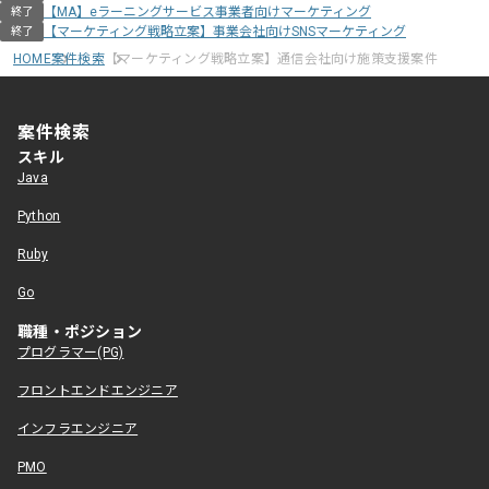
【MA】eラーニングサービス事業者向けマーケティング
終了
【マーケティング戦略立案】事業会社向けSNSマーケティング
終了
HOME
案件検索
【マーケティング戦略立案】通信会社向け施策支援案件
案件検索
スキル
Java
Python
Ruby
Go
職種・ポジション
プログラマー(PG)
フロントエンドエンジニア
インフラエンジニア
PMO