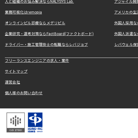
人と組織のお悩み解決ならNALYSYS Lab.
アジャイル開発なら
業務可視化はremopia
アメリカの生活
オンラインピル診療ならメデリピル
外国人採用ならLe
企業研究・選考対策ならFactBoard(ファクトボード)
外国人派遣なら
ドライバー・施工管理技士の転職ならレバジョブ
レバウェル保
フリーランスエンジニアの求人・案件
サイトマップ
運営会社
個人様のお問い合わせ