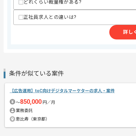
どれくらい裁量権がある?
正社員求人との違いは?
レバテックでの実績がある企業の案件で
エージェントからのコ
詳し
メント
WEBマーケターの経験を活かすことがで
複数案件を保有している企業ですので、
ご経験と実績に応じて別案件のご提案も
条件が似ている案件
新しいアイディアや技術を積極的に導入
経験豊富なマーケターと成長が出来る環
【広告運用】toC向けデジタルマーケターの求人・案件
スキルアップされたい方、長期的に参画
850,000
〜
円／月
業務委託
恵比寿（東京都）