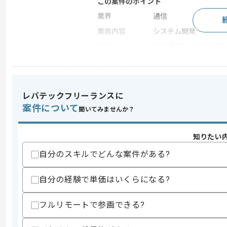
この案件のポイント
業界
通信
業務内容
システム開発
特徴
20代活躍中 , 30代活躍
求めるスキル
レバテックフリーランスに
スキル
・マーケティングの知見
案件について
・企画〜実行〜実績分析まで一気通貫で
聞いてみませんか？
・事業計画値の策定および実績管理の経
知りたい
スキルに不安がある方へ
上記に似た経験やスキルをお持ちであれば申
自分のスキルでどんな案件がある?
自分の経験で単価はいくらになる?
商談回数
1回
フルリモートで参画できる?
その他募集要項
募集人数
1人
作業開始日
2026/07/01