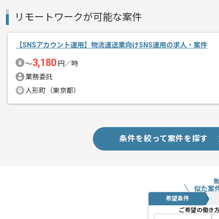
リモートワークが可能な案件
【SNSアカウント運用】物流運送業向けSNS運用の求人・案件
3,180
〜
円／時
業務委託
人形町（東京都）
条件を絞って案件を探す
似た案
希望条件
ご希望の働き