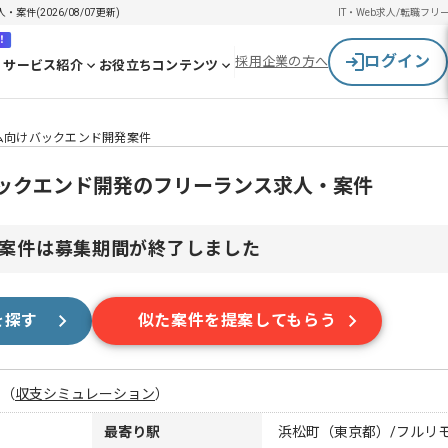
件(2026/08/07更新)
IT・Web求人/転職
フリ
！
ログイン
採用企業の方へ
サービス紹介
お役立ちコンテンツ
ステム向けバックエンド開発案件
けバックエンド開発のフリーランス求人・案件
案件は募集期間が終了しました
を探す
似た案件を提案してもらう
月
（
収支シミュレーション
）
最寄り駅
浜松町（東京都）/フルリ