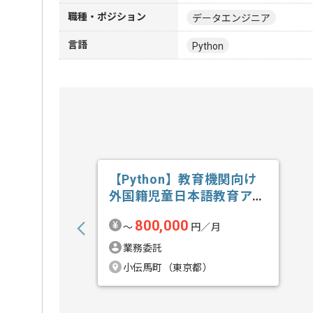
職種・ポジション
データエンジニア
言語
Python
【Python】教育機関向け
外国籍児童日本語教育アプ
リ開発の求人・案件
800,000
〜
円／月
業務委託
小伝馬町（東京都）