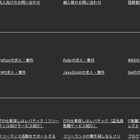
法人向けのお問い合わせ
個人様のお問い合わせ
登録者
Pythonの求人・案件
Rubyの求人・案件
AWS
C#の求人・案件
JavaScriptの求人・案件
Swif
ITの仕事探しはレバテック（フリー
ITの仕事探しはレバテック（正社員
IT転
ランス向けサービス紹介）
転職サービス紹介）
レクト
フリーランス活動をサポートする
フリーランスの案件探しならフリ
プログ