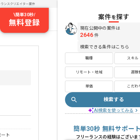
ーランスクリエイター案件
\
簡単30秒
/
案件
探す
を
無料登録
現在公開中の案件は
2646
件
検索できる条件はこちら
職種
スキル
リモート・地域
週稼
単価
こだわ
検索する
AI検索を使ってみる
簡単30秒 無料サポー
モート
フリーランスの経験はございま