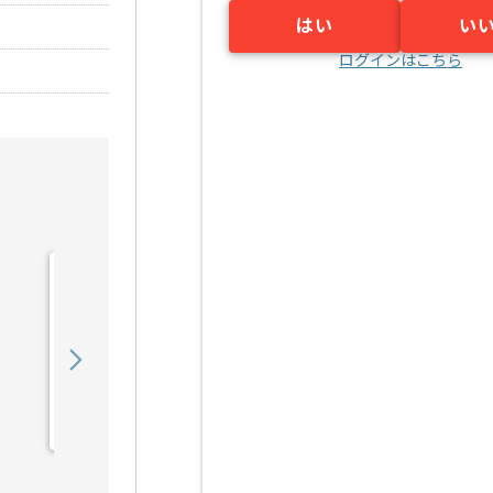
はい
い
ログインはこちら
【Python】量子通信業界
向けシステム開発の求人・
案件
800,000
〜
円／月
業務委託
早稲田（東京都）