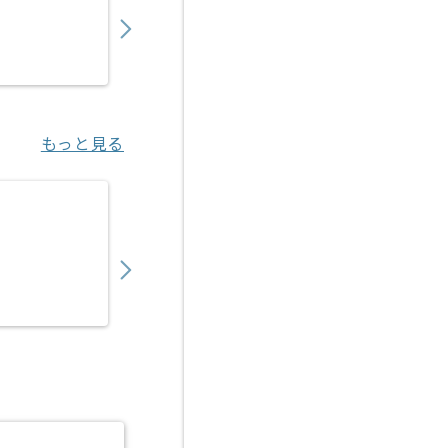
800,000
〜
円／月
業務委託
早稲田（東京都）
もっと見る
【Python】物流向けAI見積もり支援SaaS
800,000
〜
円／月
業務委託
虎ノ門（東京都）