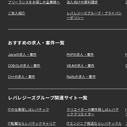
フリーランスをお探しの企業様へ
法人向けの資料請求
ご友人紹介
レバレジーズグループ・プライバシ
ーポリシー
おすすめの求人・案件一覧
Javaの求人・案件
PHPの求人・案件
COBOLの求人・案件
VBAの求人・案件
C++の求人・案件
Railsの求人・案件
レバレジーズグループ関連サイト一覧
ITの仕事探しはレバテック
クリエイターの案件探しはレバテ
ッククリエイター
IT転職ならレバテックキャリア
ITエンジニア就活ならレバテックル