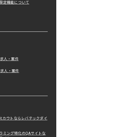
限定機能について
の求人・案件
tの求人・案件
職スカウトならレバテックダイ
ラミング特化のQAサイトな