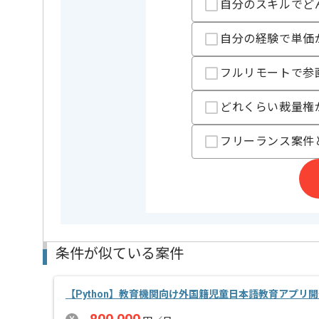
自分のスキルでど
精算基準時間
140時間
支払いサイト
15日
自分の経験で単価
フルリモートで参
担当者より
どれくらい裁量権
レバテックでの実績がある企業の案件でございます。
Pythonの経験を活かすことができます。
フリーランス案件
新しいアイディアや技術を積極的に導入し、
経験豊富なメンバーと成長が出来る環境でございます
スキルアップされたい方、長期的に参画されたい方に
首都圏または遠方からリモートにてご参画いただけま
条件が似ている案件
【Python】教育機関向け外国籍児童日本語教育アプリ