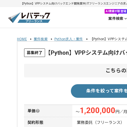
【Python】VPPシステム向けバックエンド開発案件| ITフリーランスエンジニアの求人・案
AI検索が新登場
案件検索
HOME
案件検索
Python求人・案件
【Python】VPPシ
【Python】VPPシステム向
募集終了
こちらの
条件を絞って案件
1,200,000
単価
〜
円／
契約形態
業務委託（フリーランス）