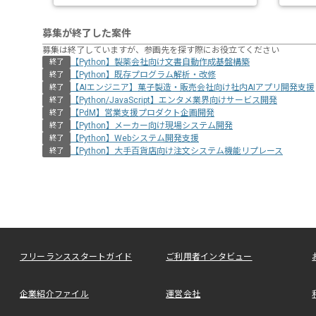
募集が終了した案件
募集は終了していますが、参画先を探す際にお役立てください
【Python】製薬会社向け文書自動作成基盤構築
終了
【Python】既存プログラム解析・改修
終了
【AIエンジニア】菓子製造・販売会社向け社内AIアプリ開発支援
終了
【Python/JavaScript】エンタメ業界向けサービス開発
終了
【PdM】営業支援プロダクト企画開発
終了
【Python】メーカー向け現場システム開発
終了
【Python】Webシステム開発支援
終了
【Python】大手百貨店向け注文システム機能リプレース
終了
フリーランススタートガイド
ご利用者インタビュー
企業紹介ファイル
運営会社