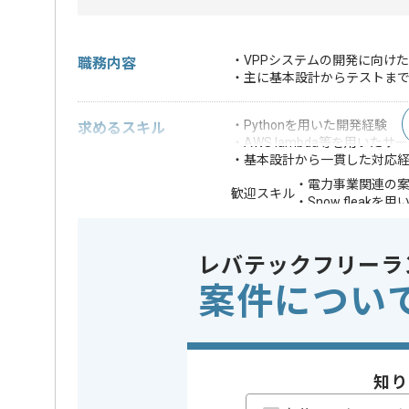
・VPPシステムの開発に向け
職務内容
・主に基本設計からテストま
・Pythonを用いた開発経験
求めるスキル
・AWS lambda等を用い
・基本設計から一貫した対応
・電力事業関連の
歓迎スキル
・Snow fleakを
※上記に似た経験やスキルをお持ち
レバテックフリーラ
クラウド
この案件で扱う技術
AWS
案件につい
業務内容
システム
この案件のポイント
特徴
参画実績
知り
精算条件
有
精算・お支払い