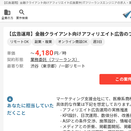
【広告運用】金融クライアント向けアフィリエイト広告案件| ITフリーランスエンジニアの求人・案件(2
企業の方
案件検索
【広告運用】金融クライアント向けアフィリエイト広告の
リモートOK
副業・複業
オンライン商談OK
週3日
4,180
単価
〜
円／時
契約形態
業務委託（フリーランス）
最寄り駅
渋谷（東京都）/一部リモート
この案
マーケティング支援会社にて、医療系商
具体的な作業は下記を想定しております
あなたに担当していた
- アフィリエイト広告運用の実務推進
だくこと
- KPI設計、日次運用、数値分析、改善
- ASPとの条件交渉、施策設計、情報
- メディアとの折衝、掲載面開拓、掲