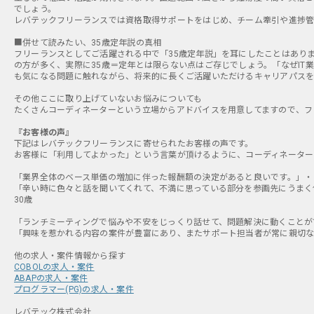
でしょう。
レバテックフリーランスでは資格取得サポートをはじめ、チーム牽引や進捗管
■併せて読みたい、35歳定年説の真相
フリーランスとしてご活躍される中で「35歳定年説」を耳にしたことはあり
の方が多く、実際に35歳＝定年とは限らない点はご存じでしょう。「なぜIT
も気になる問題に触れながら、将来的に長くご活躍いただけるキャリアパスを
その他ここに取り上げていないお悩みについても
たくさんコーディネーターという立場からアドバイスを用意してますので、フ
『お客様の声』
下記はレバテックフリーランスに寄せられたお客様の声です。
お客様に「利用してよかった」という言葉が頂けるように、コーディネーター
「業界全体のベース単価の増加に伴った報酬額の決定があると良いです。」・・
「辛い時に色々と話を聞いてくれて、不満に思っている部分を参画先にうまく
30歳
「ランチミーティングで悩みや不安をじっくり話せて、問題解決に動くことがで
「興味を惹かれる内容の案件が豊富にあり、またサポート担当者が常に親切な対
COBOLの求人・案件
ABAPの求人・案件
プログラマー(PG)の求人・案件
レバテック株式会社