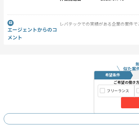
レバテックでの実績がある企業の案件で
エージェントからのコ
Webマーケターの経験を活かすことがで
メント
複数案件を保有している企業ですので、
ご経験と実績に応じて別案件のご提案も
新しいアイディアや技術を積極的に導入
経験豊富なマーケターと成長が出来る環
似た案
希望条件
基本的にはフルリモートでの作業を見込
ご希望の働き
フリーランス