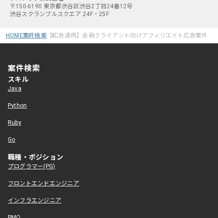
〒150-6190 東京都渋谷区渋谷2丁目24番12号
渋谷スクランブルスクエア 24F・25F
HOME
案件検索
【広告運用】金融クライアント向けアフィリエイト広告案件
案件検索
スキル
Java
Python
Ruby
Go
職種・ポジション
プログラマー(PG)
フロントエンドエンジニア
インフラエンジニア
PMO