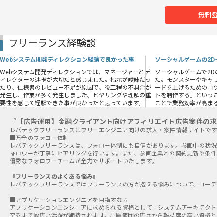
無料
フリーランス経験談
Webシステム開発ディレクション経験で良かった事
ソーシャルゲームの2
Webシステム開発ディレクションでは、マネージャーとデ
ソーシャルゲームで2
ィレクターの連携が大切だと感じました。指示が曖昧だっ
た。モンスターやキャ
たり、仕様書のレビュー不足が原因で、後工程の不具合が
ードを上げるためのコ
発生し、作業が多く発生しました。ヒヤリングや理解の重
トを制作する』という
要性を感じて経験できた事が良かったと思っています。
ことで業務効率が高ま
『【広告運用】金融クライアント向けアフィリエイト広告案件の求
■万全のフォロー体制
レバテックフリーランスは、フォロー体制にも自信があります。参画中の状況
ォロワーが丁寧にヒアリングを行います。また、参画企業との契約更新や条件
優秀なフォロワーチームが全力でサポートいたします。
『フリーランスのよくある悩み』
レバテックフリーランスではフリーランスの方が抱える悩みについて、コーデ
■アプリケーションエンジニアを目指すなら
アプリケーションエンジニアに求められる資格として「システムアーキテクト
至るまで幅広い活躍が期待されます。出題範囲の広さから難易度の高い資格と