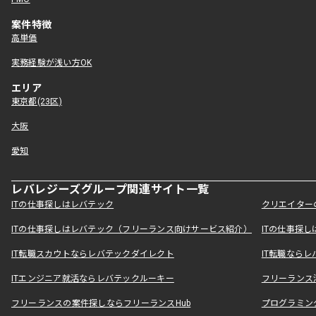
案件特徴
高単価
実務経験が浅い方OK
エリア
東京都(23区)
大阪
愛知
レバレジーズグループ関連サイト一覧
ITの仕事探しはレバテック
クリエイター
ITの仕事探しはレバテック（フリーランス向けサービス紹介）
ITの仕事探
IT転職スカウトならレバテックダイレクト
IT転職なら
ITエンジニア就活ならレバテックルーキー
フリーランス
フリーランスの案件探しならフリーランスHub
プログラミン