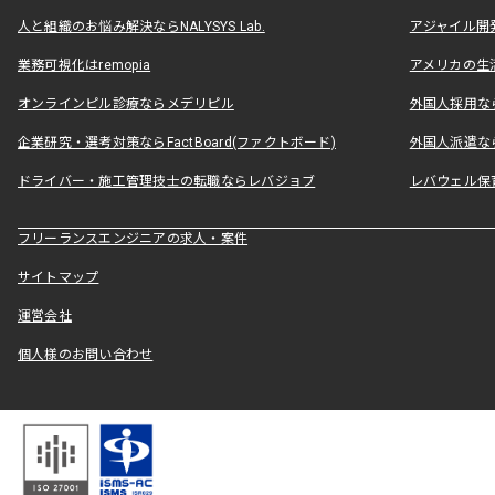
人と組織のお悩み解決ならNALYSYS Lab.
アジャイル開発なら
業務可視化はremopia
アメリカの生活
オンラインピル診療ならメデリピル
外国人採用ならLe
企業研究・選考対策ならFactBoard(ファクトボード)
外国人派遣なら
ドライバー・施工管理技士の転職ならレバジョブ
レバウェル保
フリーランスエンジニアの求人・案件
サイトマップ
運営会社
個人様のお問い合わせ