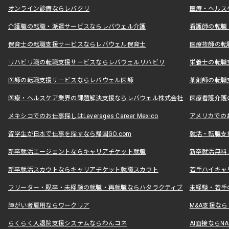
オンライン診療ならレバクリ
医療・ヘルス
介護職の転職・派遣サービスならレバウェル介護
看護師の転職
保育士の転職支援サービスならレバウェル保育士
医療技師の転
リハビリ職の転職支援サービスならレバウェルリハビリ
栄養士の転職
医師の転職支援サービスならレバウェル医師
薬剤師の転職
医療・ヘルスケア業界の課題解決支援ならレバウェル株式会社
医療看護介護の
メキシコでのお仕事探しはLeverages Career Mexico
アメリカでのお仕事
留学生が日本で仕事を探すなら帰国GO.com
就活・転職支
新卒就活エージェントならキャリアチケット就職
新卒就活無料
新卒就活スカウトならキャリアチケット就職スカウト
若手ハイキャ
フリーター・既卒・未経験の就職・再就職ならハタラクティブ
未経験・若手
障がい者雇用ならワークリア
M&A支援な
らくらく入退院支援システムならわんコネ
AI面接ならNAL