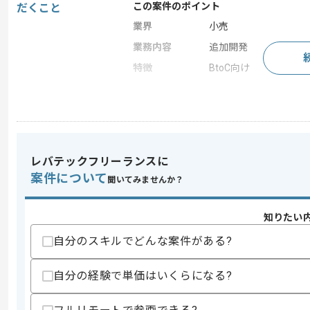
この案件のポイント
だくこと
業界
小売
業務内容
追加開発
特徴
BtoC向け
求めるスキル
スキル
・PHPを用いた開発経験3年以上
レバテックフリーランスに
歓迎スキル
案件について
・Javascript を用いた開発経験2年以上
聞いてみませんか？
・Linux経験１年または基礎的なコマ
・Oracle,MySQLを用いた開発経験2年
知りたい
またはSQLチューニング経験
・Hadoopでのデータ集計など開発経験
自分のスキルでどんな案件がある?
スキルに不安がある方へ
自分の経験で単価はいくらになる?
上記に似た経験やスキルをお持ちであれば申