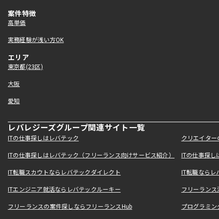
案件特徴
高単価
実務経験が浅い方OK
エリア
東京都(23区)
大阪
愛知
レバレジーズグループ関連サイト一覧
ITの仕事探しはレバテック
クリエイター
ITの仕事探しはレバテック（フリーランス向けサービス紹介）
ITの仕事探
IT転職スカウトならレバテックダイレクト
IT転職なら
ITエンジニア就活ならレバテックルーキー
フリーランス
フリーランスの案件探しならフリーランスHub
プログラミン