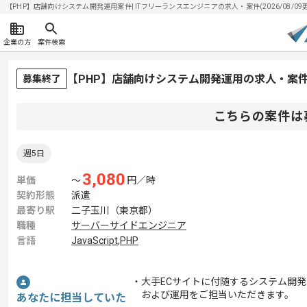
【PHP】店舗向けシステム開発運用案件| ITフリーランスエンジニアの求人・案件(2026/08/09
企業の方
案件検索
【PHP】店舗向けシステム開発運用の求人・案
募集終了
こちらの案件は
週5日
3,080
単価
〜
円／時
契約形態
派遣
最寄り駅
二子玉川（東京都）
職種
サーバーサイドエンジニア
言語
JavaScript
,
PHP
・大手ECサイトに付随するシステム開発
および運用をご担当いただきます。
あなたに担当していた