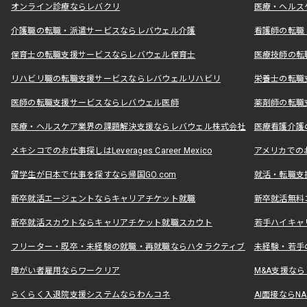
オンライン診療ならレバクリ
医療・ヘルス
介護職の転職・派遣サービスならレバウェル介護
看護師の転職
保育士の転職支援サービスならレバウェル保育士
医療技師の転
リハビリ職の転職支援サービスならレバウェルリハビリ
栄養士の転職
医師の転職支援サービスならレバウェル医師
薬剤師の転職
医療・ヘルスケア業界の課題解決支援ならレバウェル株式会社
医療看護介護の
メキシコでのお仕事探しはLeverages Career Mexico
アメリカでのお仕事
留学生が日本で仕事を探すなら帰国GO.com
就活・転職支
新卒就活エージェントならキャリアチケット就職
新卒就活無料
新卒就活スカウトならキャリアチケット就職スカウト
若手ハイキャ
フリーター・既卒・未経験の就職・再就職ならハタラクティブ
未経験・若手
障がい者雇用ならワークリア
M&A支援な
らくらく入退院支援システムならわんコネ
AI面接ならNAL