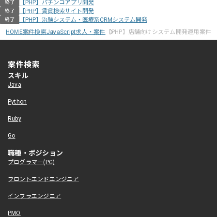
【PHP】パチンコアプリ開発
終了
【PHP】賃貸検索サイト開発
終了
【PHP】治験システム・医療系CRMシステム開発
終了
HOME
案件検索
JavaScript求人・案件
【PHP】店舗向けシステム開発運用案件
案件検索
スキル
Java
Python
Ruby
Go
職種・ポジション
プログラマー(PG)
フロントエンドエンジニア
インフラエンジニア
PMO