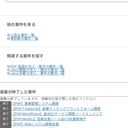
他の案件を見る
小売の案件一覧
東京都の案件一覧
関連する案件を探す
PHP 英語の求人・案件の案件一覧
Java 開発の求人・案件の案件一覧
Java 京都の求人・案件の案件一覧
募集が終了した案件
募集は終了していますが、参画先を探す際にお役立てください
【PHP】業務管理システム開発
終了
【PHP/TypeScript】副業マッチングプラットフォーム開発
終了
【PHP/WordPress】香水ECサービス開発リードエンジニア
終了
【PHP/MySQL】営業支援ツール向けDB運用保守
終了
【PHP】Webシステム開発支援
終了