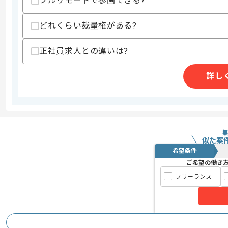
フルリモートで参画できる?
社内の英語化が進んでおり、若干英語を
どれくらい裁量権がある?
エージェントからのコ
日々の業務に関しては、日本語で行われ
メント
正社員求人との違いは?
レバテック正社員含め実績多数です。
詳し
基本的には長期参画を希望されておりま
社員食堂が自由に使用でき、3食無料で
引っ越したばかりで、新しいオフィスで
似た案
希望条件
ご希望の働き
フリーランス