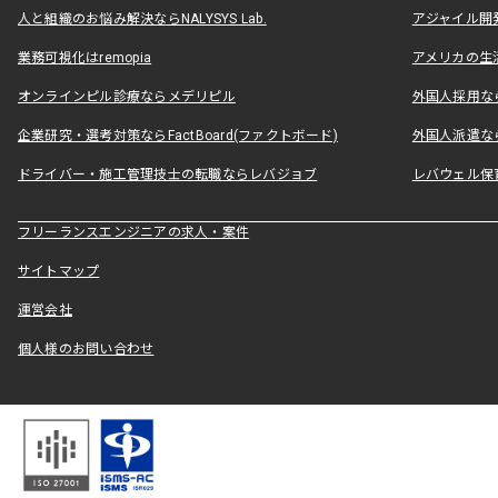
人と組織のお悩み解決ならNALYSYS Lab.
アジャイル開発なら
業務可視化はremopia
アメリカの生活
オンラインピル診療ならメデリピル
外国人採用ならLe
企業研究・選考対策ならFactBoard(ファクトボード)
外国人派遣なら
ドライバー・施工管理技士の転職ならレバジョブ
レバウェル保
フリーランスエンジニアの求人・案件
サイトマップ
運営会社
個人様のお問い合わせ