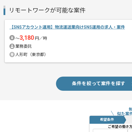
リモートワークが可能な案件
【SNSアカウント運用】物流運送業向けSNS運用の求人・案件
3,180
〜
円／時
業務委託
人形町（東京都）
条件を絞って案件を探す
似た案
希望条件
ご希望の働き