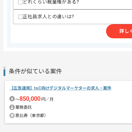
どれくらい裁量権がある?
商談回数
1回
正社員求人との違いは?
その他募集要項
募集人数
1人
詳し
作業開始日
2022/01/01
オフラインでのマーケティングやセール
エージェントからのコ
デジタル領域にも注力されている為、We
メント
条件が似ている案件
【広告運用】toC向けデジタルマーケターの求人・案件
850,000
〜
円／月
業務委託
恵比寿（東京都）