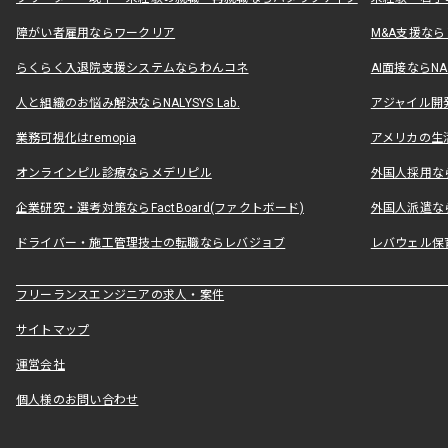
障がい者雇用ならワークリア
M&A支援な
らくらく入退院支援システムならわんコネ
AI面接ならNAL
人と組織のお悩み解決ならNALYSYS Lab.
アジャイル開発なら
業務可視化はremopia
アメリカの生活
オンラインピル診療ならメデリピル
外国人採用ならLe
企業研究・選考対策ならFactBoard(ファクトボード)
外国人派遣なら
ドライバー・施工管理技士の転職ならレバジョブ
レバウェル保
フリーランスエンジニアの求人・案件
サイトマップ
運営会社
個人様のお問い合わせ