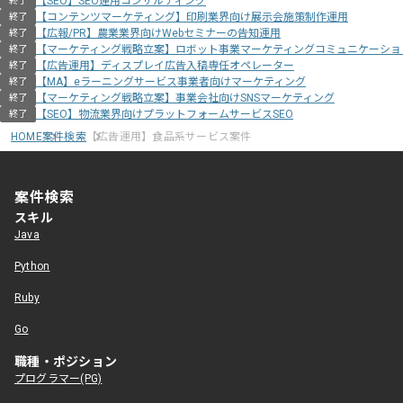
【SEO】SEO運用コンサルティング
終了
【コンテンツマーケティング】印刷業界向け展示会施策制作運用
終了
【広報/PR】農業業界向けWebセミナーの告知運用
終了
【マーケティング戦略立案】ロボット事業マーケティングコミュニケーショ
終了
【広告運用】ディスプレイ広告入稿専任オペレーター
終了
【MA】eラーニングサービス事業者向けマーケティング
終了
【マーケティング戦略立案】事業会社向けSNSマーケティング
終了
【SEO】物流業界向けプラットフォームサービスSEO
終了
HOME
案件検索
【広告運用】食品系サービス案件
案件検索
スキル
Java
Python
Ruby
Go
職種・ポジション
プログラマー(PG)