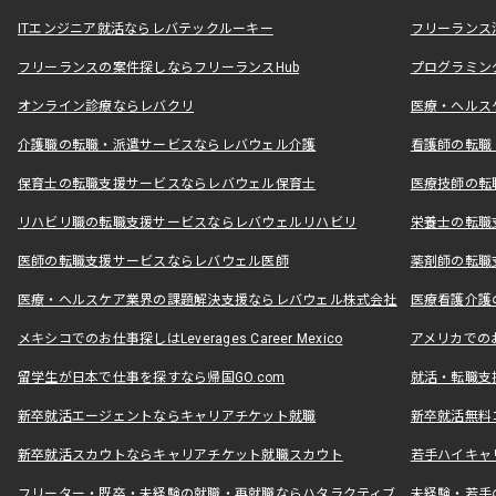
ITエンジニア就活ならレバテックルーキー
フリーランス
フリーランスの案件探しならフリーランスHub
プログラミン
オンライン診療ならレバクリ
医療・ヘルス
介護職の転職・派遣サービスならレバウェル介護
看護師の転職
保育士の転職支援サービスならレバウェル保育士
医療技師の転
リハビリ職の転職支援サービスならレバウェルリハビリ
栄養士の転職
医師の転職支援サービスならレバウェル医師
薬剤師の転職
医療・ヘルスケア業界の課題解決支援ならレバウェル株式会社
医療看護介護の
メキシコでのお仕事探しはLeverages Career Mexico
アメリカでのお仕事
留学生が日本で仕事を探すなら帰国GO.com
就活・転職支
新卒就活エージェントならキャリアチケット就職
新卒就活無料
新卒就活スカウトならキャリアチケット就職スカウト
若手ハイキャ
フリーター・既卒・未経験の就職・再就職ならハタラクティブ
未経験・若手