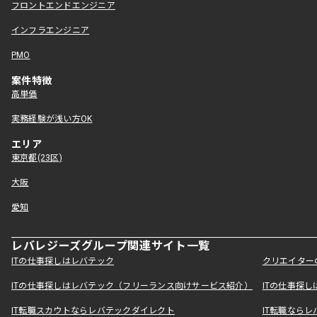
フロントエンドエンジニア
インフラエンジニア
PMO
案件特徴
高単価
実務経験が浅い方OK
エリア
東京都(23区)
大阪
愛知
レバレジーズグループ関連サイト一覧
ITの仕事探しはレバテック
クリエイター
ITの仕事探しはレバテック（フリーランス向けサービス紹介）
ITの仕事探
IT転職スカウトならレバテックダイレクト
IT転職なら