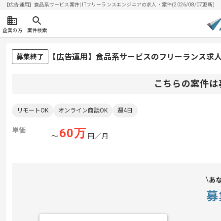
【広告運用】食品系サービス案件| ITフリーランスエンジニアの求人・案件(2026/08/07更新)
企業の方
案件検索
【広告運用】食品系サービスのフリーランス求
募集終了
こちらの案件は
リモートOK
オンライン商談OK
週4日
単価
60
万
〜
円／月
あ
募