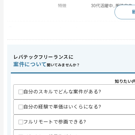
特徴
30代活躍中 , 服装自由
求めるスキル
スキル
・Web広告運用経験2年以上
・各種SNSの運用、更新経験
歓迎スキル
レバテックフリーランスに
・SEO広告運用経験
案件について
聞いてみませんか？
スキルに不安がある方へ
上記に似た経験やスキルをお持ちであれば申
知りたい
自分のスキルでどんな案件がある?
精算条件
有
自分の経験で単価はいくらになる?
精算・お支払い
精算基準時間
140時間〜180時間
フルリモートで参画できる?
支払いサイト
15日