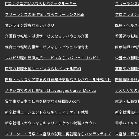
ITエンジニア就活ならレバテックルーキー
フリーランス
フリーランスの案件探しならフリーランスHub
プログラミン
オンライン診療ならレバクリ
医療・ヘルス
介護職の転職・派遣サービスならレバウェル介護
看護師の転職
保育士の転職支援サービスならレバウェル保育士
医療技師の転
リハビリ職の転職支援サービスならレバウェルリハビリ
栄養士の転職
医師の転職支援サービスならレバウェル医師
薬剤師の転職
医療・ヘルスケア業界の課題解決支援ならレバウェル株式会社
医療看護介護の
メキシコでのお仕事探しはLeverages Career Mexico
アメリカでのお仕事
留学生が日本で仕事を探すなら帰国GO.com
就活・転職支
新卒就活エージェントならキャリアチケット就職
新卒就活無料
新卒就活スカウトならキャリアチケット就職スカウト
若手ハイキャ
フリーター・既卒・未経験の就職・再就職ならハタラクティブ
未経験・若手