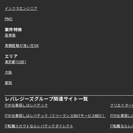
インフラエンジニア
PMO
案件特徴
高単価
実務経験が浅い方OK
エリア
東京都(23区)
大阪
愛知
レバレジーズグループ関連サイト一覧
ITの仕事探しはレバテック
クリエイター
ITの仕事探しはレバテック（フリーランス向けサービス紹介）
ITの仕事探
IT転職スカウトならレバテックダイレクト
IT転職なら