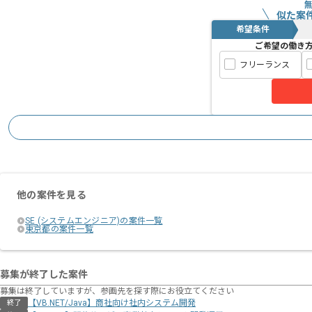
似た案
希望条件
ご希望の働き
フリーランス
他の案件を見る
SE (システムエンジニア)の案件一覧
東京都の案件一覧
募集が終了した案件
募集は終了していますが、参画先を探す際にお役立てください
【VB.NET/Java】商社向け社内システム開発
終了