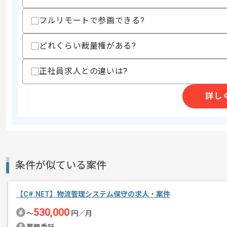
フルリモートで参画できる?
精算条件
有
どれくらい裁量権がある?
精算・お支払い
精算基準時間
140時間〜180時間
正社員求人との違いは?
支払いサイト
15日
詳し
商談回数
1回
その他募集要項
募集人数
5人
作業開始日
2021/12/01
条件が似ている案件
並行して複数案件を所持する企業になり
【C#.NET】物流管理システム保守の求人・案件
エージェントからのコ
別案件での継続なども見込めます。
メント
530,000
〜
円／月