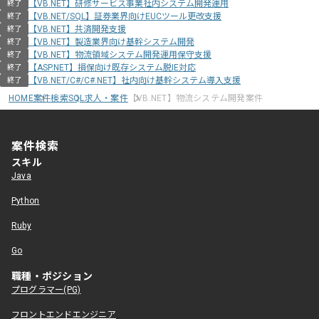
【VB.NET】研修サービス事業社内システム開発運用
終了
【VB.NET/SQL】証券業界向けEUCツール更改支援
終了
【VB.NET】共済開発支援
終了
【VB.NET】製造業界向け基幹システム開発
終了
【VB.NET】物流領域システム開発運用保守支援
終了
【ASP.NET】損保向け既存システム脱IE対応
終了
【VB.NET/C#/C#.NET】社内向け基幹システム導入支援
終了
HOME
案件検索
SQL求人・案件
【VB.NET】物流システム開発案件
案件検索
スキル
Java
Python
Ruby
Go
職種・ポジション
プログラマー(PG)
フロントエンドエンジニア