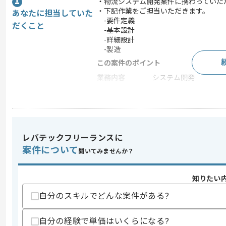
・物流システム開発案件に携わっていた
・下記作業をご担当いただきます。
あなたに担当していた
-要件定義
だくこと
-基本設計
-詳細設計
-製造
この案件のポイント
業務内容
システム開発
特徴
30代活躍中 , 40代活躍
求めるスキル
レバテックフリーランスに
スキル
・VB.NETを用いた開発経験
案件について
聞いてみませんか？
・要件定義の経験
歓迎スキル
知りたい
・物流システム開発経験
・SQLserverを用いた開発経験
自分のスキルでどんな案件がある?
スキルに不安がある方へ
自分の経験で単価はいくらになる?
上記に似た経験やスキルをお持ちであれば申