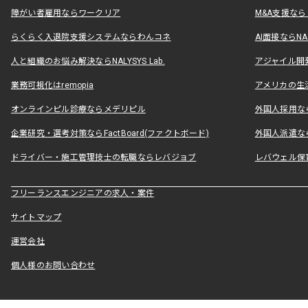
障がい者雇用ならワークリア
M&A支援な
らくらく入退院支援システムならわんコネ
AI面接ならNAL
人と組織のお悩み解決ならNALYSYS Lab.
アジャイル開発なら
業務可視化はremopia
アメリカの生活
オンラインピル診療ならメデリピル
外国人採用ならLe
企業研究・選考対策ならFactBoard(ファクトボード)
外国人派遣なら
ドライバー・施工管理技士の転職ならレバジョブ
レバウェル保
フリーランスエンジニアの求人・案件
サイトマップ
運営会社
個人様のお問い合わせ