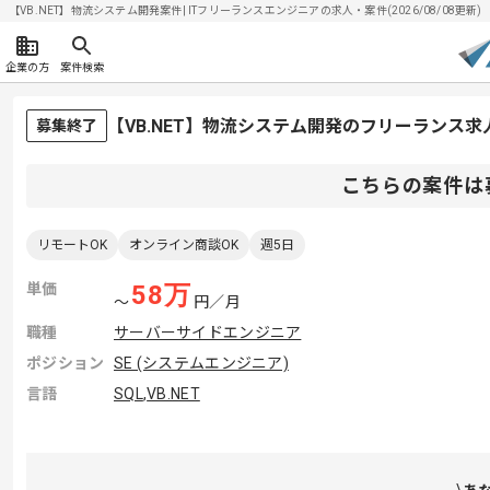
【VB.NET】物流システム開発案件| ITフリーランスエンジニアの求人・案件(2026/08/08更新)
企業の方
案件検索
【VB.NET】物流システム開発のフリーランス求
募集終了
こちらの案件は
リモートOK
オンライン商談OK
週5日
単価
58
万
〜
円／月
職種
サーバーサイドエンジニア
ポジション
SE (システムエンジニア)
言語
SQL
,
VB.NET