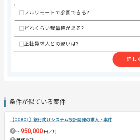
フルリモートで参画できる?
精算条件
有
精算・お支払い
精算基準時間
150時間〜200時間
どれくらい裁量権がある?
支払いサイト
15日
正社員求人との違いは?
詳し
商談回数
1回
その他募集要項
募集人数
3人
作業開始日
2022/01/01
条件が似ている案件
レバテック実績有の企業でございます。
エージェントからのコ
COBOLでの開発経験を活かすことがで
メント
【COBOL】銀行向けシステム設計開発の求人・案件
長期的に参画されたい方にオススメの案
950,000
〜
円／月