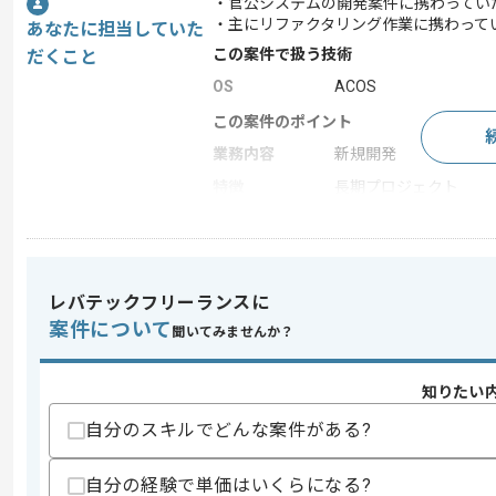
・官公システムの開発案件に携わってい
・主にリファクタリング作業に携わって
あなたに担当していた
この案件で扱う技術
だくこと
OS
ACOS
この案件のポイント
業務内容
新規開発
特徴
長期プロジェクト
求めるスキル
スキル
レバテックフリーランスに
・ COBOLソースの理解及びCOBOLを
案件について
聞いてみませんか？
歓迎スキル
・ACOS経験
・フローチャート作成経験
知りたい
自分のスキルでどんな案件がある?
スキルに不安がある方へ
上記に似た経験やスキルをお持ちであれば申
自分の経験で単価はいくらになる?