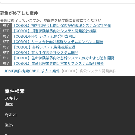
募集が終了した案件
募集は終了していますが、参画先を探す際にお役立てください
【COBOL】損害保険会社向け保険契約管理システム保守開発
終了
【COBOL】損害保険業界向けシステム開発設計構築
終了
【COBOL/PHP】システム開発担当窓口
終了
【COBOL】リース会社向け基幹システムエンハンス開発
終了
【COBOL 】基幹システム機能拡張支援
終了
【COBOL】某大手保険会社システム開発
終了
【COBOL】生命保険業界向け基幹システム保守および追加開発
終了
【COBOL】生命保険業界向け営業サブシステム設計開発
終了
HOME
案件検索
COBOL求人・案件
【COBOL】官公システム開発案件
案件検索
スキル
Java
Python
Ruby