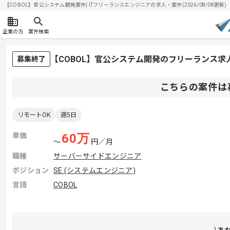
【COBOL】官公システム開発案件| ITフリーランスエンジニアの求人・案件(2026/08/08更新)
企業の方
案件検索
【COBOL】官公システム開発のフリーランス求
募集終了
こちらの案件は
リモートOK
週5日
単価
60
万
〜
円／月
職種
サーバーサイドエンジニア
ポジション
SE (システムエンジニア)
言語
COBOL