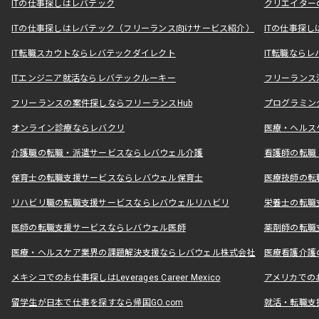
ITの仕事探しはレバテック
クリエイター
ITの仕事探しはレバテック（フリーランス向けサービス紹介）
ITの仕事探
IT転職スカウトならレバテックダイレクト
IT転職なら
ITエンジニア就活ならレバテックルーキー
フリーランス
フリーランスの案件探しならフリーランスHub
プログラミン
オンライン診療ならレバクリ
医療・ヘルス
介護職の転職・派遣サービスならレバウェル介護
看護師の転職
保育士の転職支援サービスならレバウェル保育士
医療技師の転
リハビリ職の転職支援サービスならレバウェルリハビリ
栄養士の転職
医師の転職支援サービスならレバウェル医師
薬剤師の転職
医療・ヘルスケア業界の課題解決支援ならレバウェル株式会社
医療看護介護の
メキシコでのお仕事探しはLeverages Career Mexico
アメリカでのお仕事
留学生が日本で仕事を探すなら帰国GO.com
就活・転職支