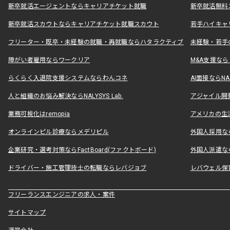
新卒就活エージェントならキャリアチケット就職
新卒就活無料
新卒就活スカウトならキャリアチケット就職スカウト
若手ハイキャ
フリーター・既卒・未経験の就職・再就職ならハタラクティブ
未経験・若手
障がい者雇用ならワークリア
M&A支援な
らくらく入退院支援システムならわんコネ
AI面接ならNAL
人と組織のお悩み解決ならNALYSYS Lab.
アジャイル開発なら
業務可視化はremopia
アメリカの生活
オンラインピル診療ならメデリピル
外国人採用ならLe
企業研究・選考対策ならFactBoard(ファクトボード)
外国人派遣なら
ドライバー・施工管理技士の転職ならレバジョブ
レバウェル保
フリーランスエンジニアの求人・案件
サイトマップ