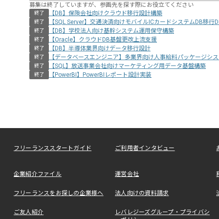
募集は終了していますが、参画先を探す際にお役立てください
【DB】保険会社向けクラウド移行設計構築
終了
【SQL Server】交通決済向けモバイルICカードシステムDB移行
終了
【DB】学校法人向け基幹システム運用保守構築
終了
【Oracle】クラウドDB基盤更改上流支援
終了
【DB】半導体業界向けデータ移行設計
終了
【データベースエンジニア】多業界向け人事給料パッケージシス
終了
【SQL】放送事業会社向けマーケティング用データ基盤構築
終了
【PowerBI】PowerBIレポート設計実装
終了
フリーランススタートガイド
ご利用者インタビュー
企業紹介ファイル
運営会社
フリーランスをお探しの企業様へ
法人向けの資料請求
ご友人紹介
レバレジーズグループ・プライバシ