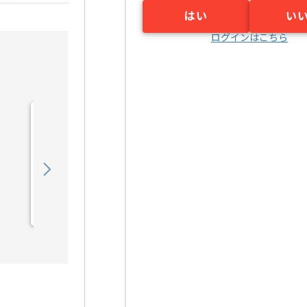
はい
い
ログインはこちら
【DB】IT業界向けWebシ
ステムデータ移行設計構築
の求人・案件
750,000
〜
円／月
業務委託
小川町（東京都）