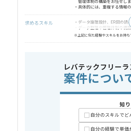
管理体制の構築をお任せしま
・具体的には、重複する情報
・データ論理設計、ER図の読
求めるスキル
・データ整理や管理体制の構
※上記に似た経験やスキルをお持ち
業務内容
データ分
この案件のポイント
特徴
20代活躍中
能 , 自
レバテックフリーラ
案件につい
精算条件
有
精算・お支払い
精算基準時間
140時間
支払いサイト
15日
知り
自分のスキルでど
担当者より
オフィス、不動産といった領域で新しい概念を創造し
自分の経験で単価