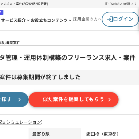
求人・案件(2026/08/07更新)
IT・Web求人/転職
フリ
！
ログイン
採用企業の方へ
サービス紹介
お役立ちコンテンツ
体制構築案件
ータ管理・運用体制構築のフリーランス求人・案件
案件は募集期間が終了しました
を探す
似た案件を提案してもらう
収支シミュレーション
）
最寄り駅
飯田橋（東京都）