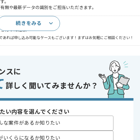
す。
の有無や最新データの識別をご担当いただきます。
続きをみる
み取り経験
築を行った経験
であれば申し込み可能なケースもございます！まずはお気軽にご相談ください！
析
 , 30代活躍中 , 短期プロジェクト , 実務経験が浅い方OK , 急募 , BtoB向
社サービスあり
ンスに
て
詳しく聞いてみませんか？
〜180時間
たい内容を選んでください
んな案件があるか知りたい
続けている企業でございます。
がいくらになるか知りたい