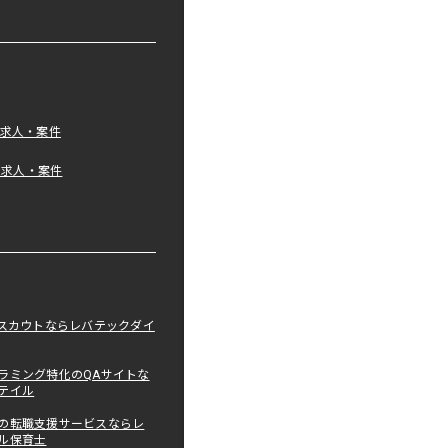
の求人・案件
tの求人・案件
職スカウトならレバテックダイ
ラミング特化のQAサイトな
テイル
の転職支援サービスならレ
ル保育士