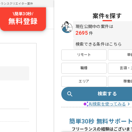
ーランスクリエイター案件
\
簡単30秒
/
案件
探す
を
無料登録
現在公開中の案件は
2695
件
検索できる条件はこちら
リモート
単
職種
言語・
エリア
稼働
検索する
AI検索を使ってみる
簡単30秒 無料サポー
フリーランスの経験はございま