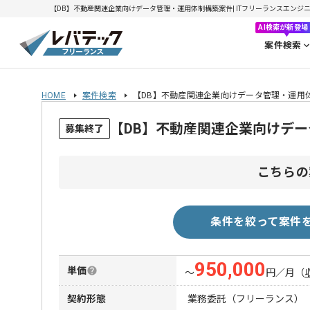
【DB】不動産関連企業向けデータ管理・運用体制構築案件| ITフリーランスエンジニアの
AI検索が新登場
案件検索
HOME
案件検索
【DB】不動産関連企業向けデータ管理・運用
【DB】不動産関連企業向けデ
募集終了
こちらの
条件を絞って案件
950,000
単価
〜
円／月
（
契約形態
業務委託（フリーランス）