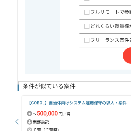
現在は、基本的に常駐での作業でお願いをしておりま
フルリモートで参
過去の実務経験を活かしたい方におすすめです。
どれくらい裁量権
フリーランス案件
条件が似ている案件
【COBOL】自治体向けシステム運用保守の求人・案件
500,000
〜
円／月
業務委託
千葉（千葉県）