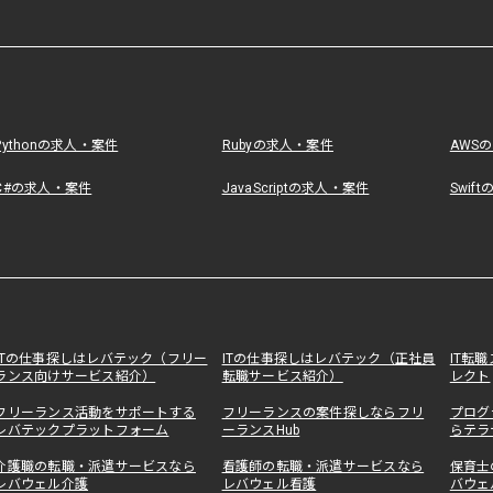
Pythonの求人・案件
Rubyの求人・案件
AWS
C#の求人・案件
JavaScriptの求人・案件
Swif
ITの仕事探しはレバテック（フリー
ITの仕事探しはレバテック（正社員
IT転
ランス向けサービス紹介）
転職サービス紹介）
レクト
フリーランス活動をサポートする
フリーランスの案件探しならフリ
プログ
レバテックプラットフォーム
ーランスHub
らテラ
介護職の転職・派遣サービスなら
看護師の転職・派遣サービスなら
保育士
レバウェル介護
レバウェル看護
バウェ