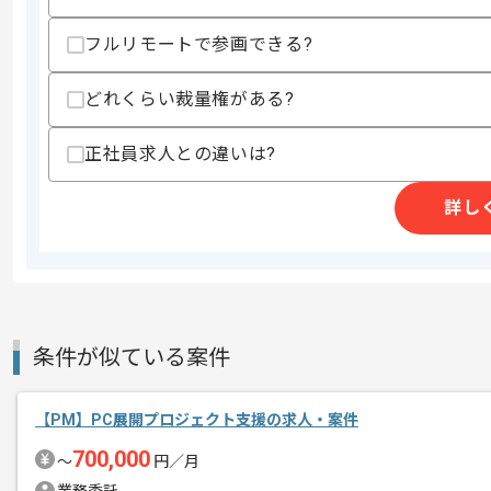
・初期開発だけではなく運用フェーズを
・社会人経験10年以上
フルリモートで参画できる?
歓迎スキル
・メディアをはじめとした会員向け大規模
どれくらい裁量権がある?
スキルに不安がある方へ
正社員求人との違いは?
上記に似た経験やスキルをお持ちであれば申
詳し
商談回数
2回
その他募集要項
募集人数
1人
作業開始日
2022/02/21
条件が似ている案件
ウォーターフォール開発とアジャイル開
【PM】PC展開プロジェクト支援の求人・案件
エージェントからのコ
における、スクラムマスターを担ってい
700,000
メント
〜
円／月