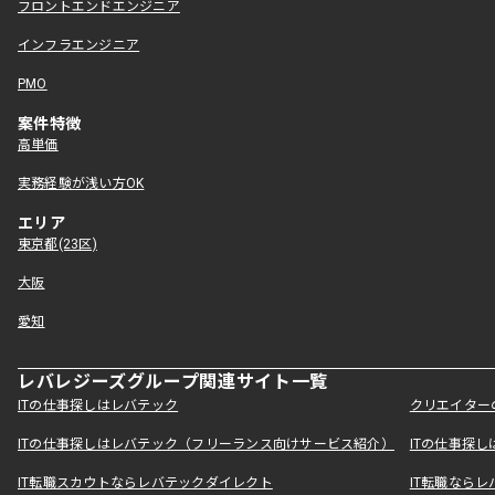
フロントエンドエンジニア
インフラエンジニア
PMO
案件特徴
高単価
実務経験が浅い方OK
エリア
東京都(23区)
大阪
愛知
レバレジーズグループ関連サイト一覧
ITの仕事探しはレバテック
クリエイター
ITの仕事探しはレバテック（フリーランス向けサービス紹介）
ITの仕事探
IT転職スカウトならレバテックダイレクト
IT転職なら