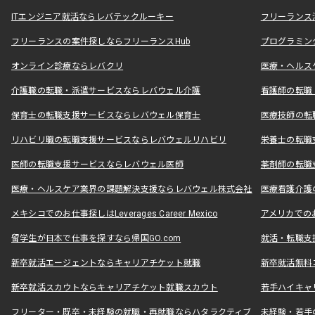
ITエンジニア就活ならレバテックルーキー
フリーランス
フリーランスの案件探しならフリーランスHub
プログラミン
オンライン診療ならレバクリ
医療・ヘルス
介護職の転職・派遣サービスならレバウェル介護
看護師の転職
保育士の転職支援サービスならレバウェル保育士
医療技師の転
リハビリ職の転職支援サービスならレバウェルリハビリ
栄養士の転職
医師の転職支援サービスならレバウェル医師
薬剤師の転職
医療・ヘルスケア業界の課題解決支援ならレバウェル株式会社
医療看護介護の
メキシコでのお仕事探しはLeverages Career Mexico
アメリカでのお仕事
留学生が日本で仕事を探すなら帰国GO.com
就活・転職支
新卒就活エージェントならキャリアチケット就職
新卒就活無料
新卒就活スカウトならキャリアチケット就職スカウト
若手ハイキャ
フリーター・既卒・未経験の就職・再就職ならハタラクティブ
未経験・若手