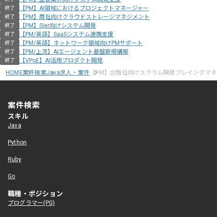
【PM】AI領域におけるプロジェクトマネージャー
終了
【PM】商社向けクラウドストレージマネジメント
終了
【PM】SIer向けシステム開発
終了
【PM/英語】SaaSシステム連携支援
終了
【PM/英語】ネットワーク領域向けPMサポート
終了
【PM/上流】AIエージェント基盤新規構築
終了
【VPoE】AI活用プロダクト開発
終了
HOME
案件検索
Java求人・案件
【PM】出版社向けスクラム開発プレイングマ
案件検索
スキル
Java
Python
Ruby
Go
職種・ポジション
プログラマー(PG)