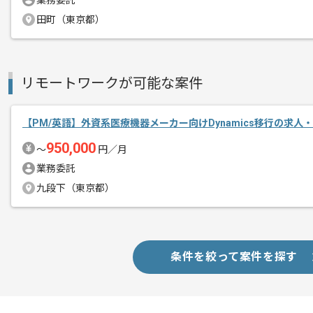
業務委託
初期開発から運用フェーズまでのPM経
田町（東京都）
リモートワークが可能な案件
【PM/英語】外資系医療機器メーカー向けDynamics移行の求人
950,000
〜
円／月
業務委託
九段下（東京都）
条件を絞って案件を探す