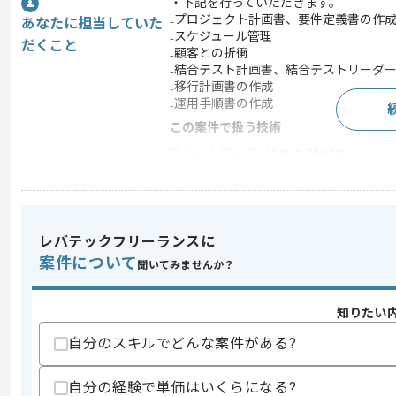
・下記を行っていただきます。
₋プロジェクト計画書、要件定義書の作
あなたに担当していた
₋スケジュール管理
だくこと
₋顧客との折衝
₋結合テスト計画書、結合テストリーダ
₋移行計画書の作成
₋運用手順書の作成
この案件で扱う技術
フレームワーク
Vue.js , Nuxt.js
クラウド
AWS
開発ツール
GitHub , Backlog
この案件のポイント
レバテックフリーランスに
特徴
長期プロジェクト
案件について
聞いてみませんか？
知りたい
求めるスキル
自分のスキルでどんな案件がある?
スキル
・チームマネジメント経験
・Webサイトに関する一般的知見
・ITの基本を踏まえたドキュメンテーシ
自分の経験で単価はいくらになる?