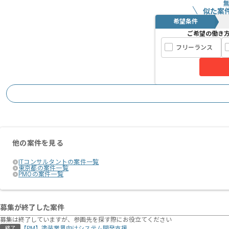
似た案
希望条件
ご希望の働き
フリーランス
他の案件を見る
ITコンサルタントの案件一覧
東京都の案件一覧
PMOの案件一覧
募集が終了した案件
募集は終了していますが、参画先を探す際にお役立てください
【PM】塗装業界向けシステム開発支援
終了