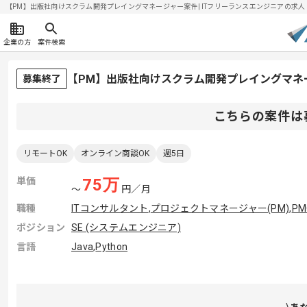
【PM】出版社向けスクラム開発プレイングマネージャー案件| ITフリーランスエンジニアの求人・案件
企業の方
案件検索
【PM】出版社向けスクラム開発プレイングマネ
募集終了
こちらの案件は
リモートOK
オンライン商談OK
週5日
単価
75
万
〜
円／月
職種
ITコンサルタント
,
プロジェクトマネージャー(PM)
,
PM
ポジション
SE (システムエンジニア)
言語
Java
,
Python