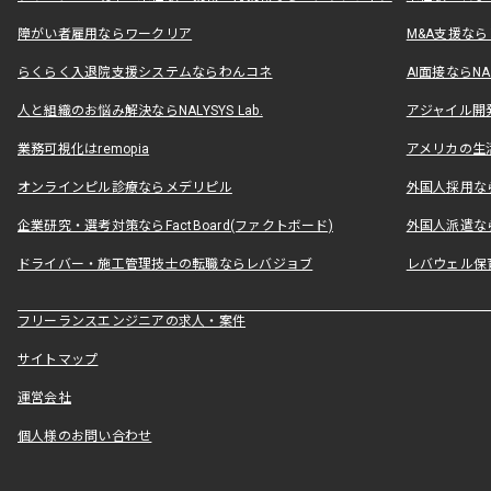
障がい者雇用ならワークリア
M&A支援な
らくらく入退院支援システムならわんコネ
AI面接ならNAL
人と組織のお悩み解決ならNALYSYS Lab.
アジャイル開発なら
業務可視化はremopia
アメリカの生活
オンラインピル診療ならメデリピル
外国人採用ならLe
企業研究・選考対策ならFactBoard(ファクトボード)
外国人派遣なら
ドライバー・施工管理技士の転職ならレバジョブ
レバウェル保
フリーランスエンジニアの求人・案件
サイトマップ
運営会社
個人様のお問い合わせ