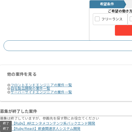
希望条件
カスタマーサクセスに関する5億件以上
ご希望の働き
ユニークなデータを収集・解析しており
フリーランス
顧客や従業員の感情にフォーカスした経
ユーザー視点のサービス企画、開発、運
長期で腰を据え参画されたい方にマッチ
また、基本的にはフルリモートでの作業
作業開始時間および終了時間の調整は柔
他の案件を見る
フロントエンドエンジニアの案件一覧
自社製品開発の案件一覧
サーバーサイドエンジニアの案件一覧
募集が終了した案件
募集は終了していますが、参画先を探す際にお役立てください
【Ruby】ARエンタメコンテンツ系バックエンド開発
終了
【Ruby/React】飲食関連求人システム開発
終了