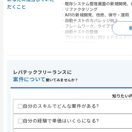
‐既存システム管理画面の新規開発、
だくこと
‐リファクタリング
‐APIの新規開発、改修、保守・運用
‐自動テストのカバレッジ向上
‐フレームワーク、ライブラリのバー
‐自動テストの整備
‐プロダクト仕様に関するドキュメン
‐開発部の技術力向上
・ご希望によってはフロントエンド開発
領域を越えてご担当いただけます。
この案件で扱う技術
DB
Redis , MySQL , Postg
レバテックフリーランスに
案件について
フレームワーク
Rails
聞いてみませんか？
クラウド
AWS
知りたい
開発ツール
GitHub , Docker , Jenkin
自分のスキルでどんな案件がある?
この案件のポイント
業務内容
自社製品開発
自分の経験で単価はいくらになる?
担当領域/システ
人事・給与・労務シス
ム