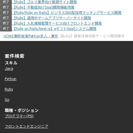
【Ruby】ゴルフ業界向け新規サイト開発
終了
【Ruby】不動産向けSaaS開発機能改善
終了
【Ruby/Ruby on Rails】ビジネスSNS型採用マッチングサービス開発
終了
【Ruby】運用中ゲームアプリサーバーサイド開発
終了
【Ruby】入札情報管理サービス向けフロントエンド開発
終了
【Ruby on Rails/Next.js】eギフトSaaSシステム開発
終了
HOME
案件検索
Python求人・案件
【Ruby】顧客体験改善サービス開発案件
案件検索
スキル
Java
Python
Ruby
Go
職種・ポジション
プログラマー(PG)
フロントエンドエンジニア