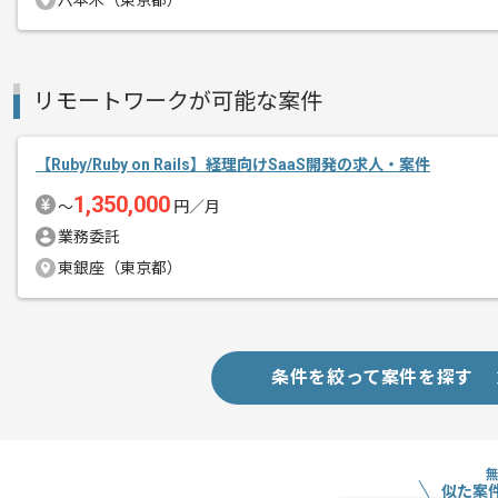
六本木（東京都）
精算条件
有
精算・お支払い
精算基準時間
140時間〜180時間
リモートワークが可能な案件
支払いサイト
15日
【Ruby/Ruby on Rails】経理向けSaaS開発の求人・案件
1,350,000
〜
円／月
商談回数
1回
その他募集要項
業務委託
募集人数
1人
東銀座（東京都）
作業開始日
2022/02/24
開発だけにとどまらず、サービス全体の
条件を絞って案件を探す
エージェントからのコ
熱意を持って取り組んでおり
メント
世界的企業も導入する指標を利用した経
サービス改善を簡単に実現できるプロダ
似た案