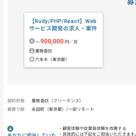
募
【Rudy/PHP/React】Web
サービス開発の求人・案件
900,000
〜
円／月
業務委託
六本木（東京都）
契約形態
業務委託（フリーランス）
最寄り駅
永田町（東京都）/一部リモート
・顧客体験や従業員体験を改善する
・具体的には下記をご担当いただきます
あなたに担当していた