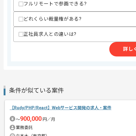
フルリモートで参画できる?
20代活躍中 , 30代活躍
特徴
画実績あり , ベンチャー
どれくらい裁量権がある?
求めるスキル
正社員求人との違いは?
スキル
・オブジェクト指向言語でのWebAPIの
・MySQLのスキーマ設計経験
詳し
・AWS、GCPなどパブリッククラウド
・アジャイル開発のプロジェクトにおけ
歓迎スキル
・技術に関する調査や意思決定の経験
・自社プロダクトのマイクロサービス化
・セキュリティを考慮した外部システム
条件が似ている案件
・データ前処理、データパイプラインの
・Elasticsearchのスキーマ設計、運用経
・B2B SaaS領域のサービス開発経験
【Rudy/PHP/React】Webサービス開発の求人・案件
スキルに不安がある方へ
900,000
〜
円／月
上記に似た経験やスキルをお持ちであれば申
業務委託