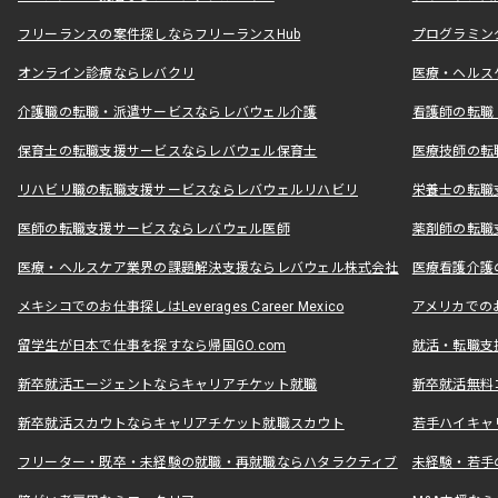
フリーランスの案件探しならフリーランスHub
プログラミン
オンライン診療ならレバクリ
医療・ヘルス
介護職の転職・派遣サービスならレバウェル介護
看護師の転職
保育士の転職支援サービスならレバウェル保育士
医療技師の転
リハビリ職の転職支援サービスならレバウェルリハビリ
栄養士の転職
医師の転職支援サービスならレバウェル医師
薬剤師の転職
医療・ヘルスケア業界の課題解決支援ならレバウェル株式会社
医療看護介護の
メキシコでのお仕事探しはLeverages Career Mexico
アメリカでのお仕事
留学生が日本で仕事を探すなら帰国GO.com
就活・転職支
新卒就活エージェントならキャリアチケット就職
新卒就活無料
新卒就活スカウトならキャリアチケット就職スカウト
若手ハイキャ
フリーター・既卒・未経験の就職・再就職ならハタラクティブ
未経験・若手