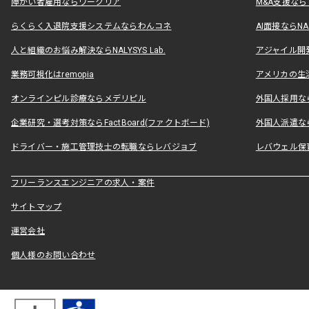
障がい者雇用ならワークリア
M&A支援な
らくらく入退院支援システムならわんコネ
AI面接ならNAL
人と組織のお悩み解決ならNALYSYS Lab.
アジャイル開発なら
業務可視化はremopia
アメリカの生活
オンラインピル診療ならメデリピル
外国人採用ならLe
企業研究・選考対策ならFactBoard(ファクトボード)
外国人派遣なら
ドライバー・施工管理技士の転職ならレバジョブ
レバウェル保
フリーランスエンジニアの求人・案件
サイトマップ
運営会社
個人様のお問い合わせ