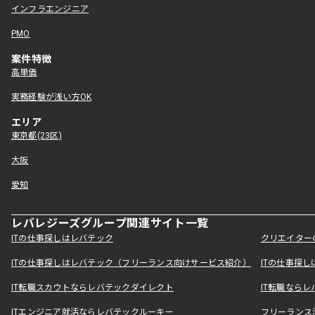
インフラエンジニア
PMO
案件特徴
高単価
実務経験が浅い方OK
エリア
東京都(23区)
大阪
愛知
レバレジーズグループ関連サイト一覧
ITの仕事探しはレバテック
クリエイター
ITの仕事探しはレバテック（フリーランス向けサービス紹介）
ITの仕事探
IT転職スカウトならレバテックダイレクト
IT転職なら
ITエンジニア就活ならレバテックルーキー
フリーランス