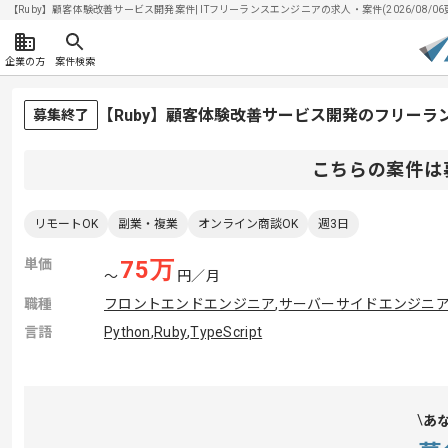
【Ruby】顧客体験改善サービス開発案件| ITフリーランスエンジニアの求人・案件(2026/08/06
企業の方
案件検索
【Ruby】顧客体験改善サービス開発のフリーラ
募集終了
こちらの案件は
リモートOK
副業・複業
オンライン商談OK
週3日
単価
75
万
〜
円／月
職種
フロントエンドエンジニア
,
サーバーサイドエンジニ
言語
Python
,
Ruby
,
TypeScript
あ