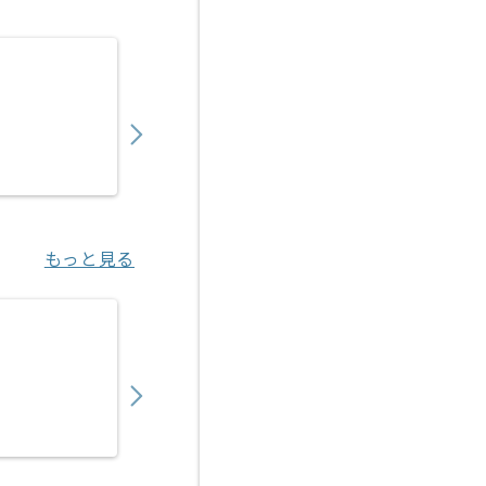
【クラウド】通信キャリア向け試験計画支援
550,000
〜
円／月
業務委託
新川崎（神奈川県）
もっと見る
【OCI/Hyper-V】IT企業向け共通基盤IaC
800,000
〜
円／月
業務委託
川崎（神奈川県）