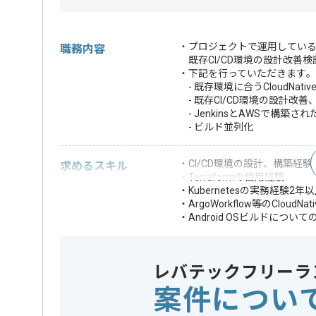
・プロジェクトで運用している
職務内容
既存CI/CD環境の設計改善
・下記を行っていただきます｡
- 既存環境に合うCloudNati
- 既存CI/CD環境の設計改
- JenkinsとAWSで構築さ
- ビルド並列化
・CI/CD環境の設計、構築経験
求めるスキル
・Terraformの使用経験
・Kubernetesの実務経験2年
・ArgoWorkflow等のCloud
・Android OSビルドについて
・コンテナ技術（Dockerなど
・Terraformの使
・Android OS
レバテックフリーラ
・Bazelによる
案件につい
・分散ビルドシステム構築
・基本的なGitコ
歓迎スキル