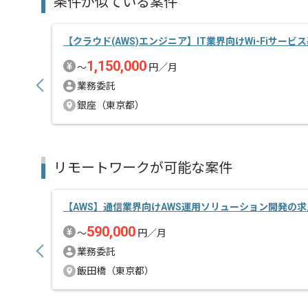
条件が似ている案件
担当者より
【クラウド(AWS)エンジニア】IT業界向けWi-Fiサービ
クラウドインフラに関する設計、構築、監視運用、コ
1,150,000
〜
円／月
基本的にはフルリモートでの作業を見込んでおります
業務委託
銀座（東京都）
リモートワークが可能な案件
【AWS】通信業界向けAWS運用ソリューション開発の
590,000
〜
円／月
業務委託
飯田橋（東京都）