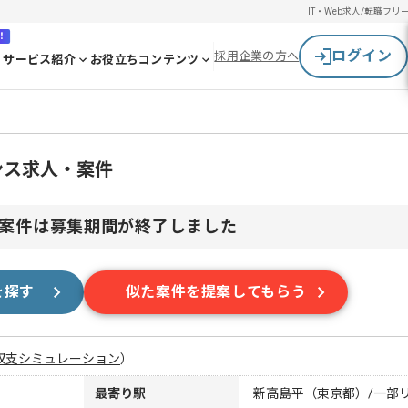
IT・Web求人/転職
フリ
！
ログイン
採用企業の方へ
サービス紹介
お役立ちコンテンツ
ンス求人・案件
案件は募集期間が終了しました
を探す
似た案件を提案してもらう
収支シミュレーション
）
最寄り駅
新高島平（東京都）/一部