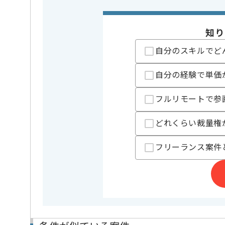
・コミットルール
・自力でコンフリ
・Linuxの基本的
・ファイル操作や
知り
・英語ドキュメン
自分のスキルでど
※上記に似た経験やスキルをお持ち
自分の経験で単価
OS
Linux
この案件で扱う技術
クラウド
AWS
フルリモートで参
開発ツール
Docker
どれくらい裁量権
業務内容
運用監視 
この案件のポイント
担当領域/システム
クラウド
フリーランス案件
特徴
長期プロ
精算条件
有
精算・お支払い
精算基準時間
140時間
支払いサイト
15日