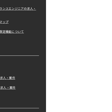
ランスエンジニアの求人・
マップ
限定機能について
の求人・案件
tの求人・案件