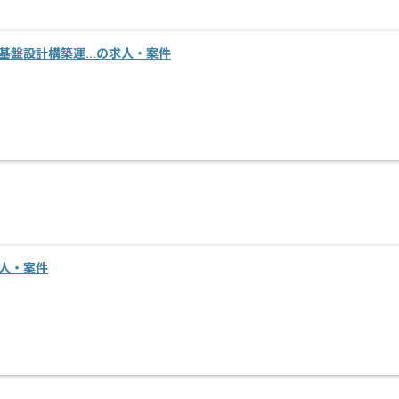
ス基盤設計構築運...の求人・案件
ンサルティングなサービスを展開しており、今勢いのある企業です。
。
求人・案件