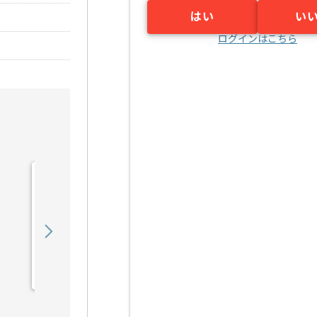
はい
い
ログインはこちら
【クラウド】通信キャリア
向け試験計画支援の求人・
案件
550,000
〜
円／月
業務委託
新川崎（神奈川県）