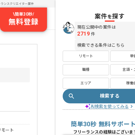
ーランスクリエイター案件
\
簡単30秒
/
案件
探す
を
無料登録
現在公開中の案件は
2719
件
検索できる条件はこちら
リモート
単
職種
言語・
エリア
稼働
検索する
AI検索を使ってみる
簡単30秒 無料サポー
リモート
フリーランスの経験はございま