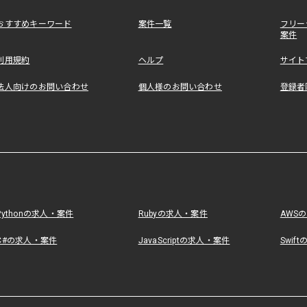
おすすめキーワード
案件一覧
フリー
案件
利用規約
ヘルプ
サイト
法人向けのお問い合わせ
個人様のお問い合わせ
登録者
Pythonの求人・案件
Rubyの求人・案件
AWS
C#の求人・案件
JavaScriptの求人・案件
Swif