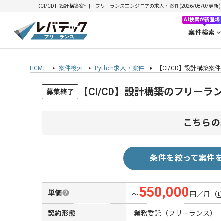
【CI/CD】設計構築案件| ITフリーランスエンジニアの求人・案件(2026/08/07更新)
AI検索が新登場
案件検索
HOME
案件検索
Python求人・案件
【CI/CD】設計構築案件
【CI/CD】設計構築のフリーラ
募集終了
こちらの
条件を絞って案件
550,000
単価
〜
円／月
（
契約形態
業務委託（フリーランス）