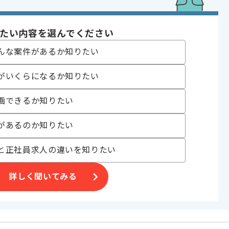
やブランチの知見
クトを解消した経験
なコマンド操作経験
エラー対応時におけるログの確認経験
たい内容を選んでください
トを読解した経験
んな案件があるか知りたい
であれば申し込み可能なケースもございます！まずはお気軽にご相談ください！
がいくらになるか知りたい
画できるか知りたい
があるのか知りたい
, サーバ構築
サービス
と正社員求人の違いを知りたい
ジェクト
詳しく聞いてみる
〜180時間