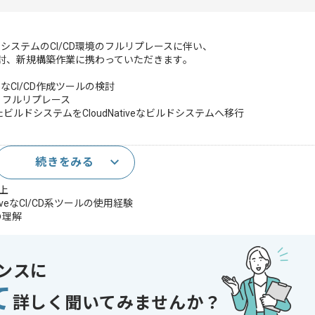
システムのCI/CD環境のフルリプレースに伴い、
検討、新規構築作業に携わっていただきます｡
veなCI/CD作成ツールの検討
善、フルリプレース
れたビルドシステムをCloudNativeなビルドシステムへ移行
続きをみる
以上
NativeなCI/CD系ツールの使用経験
の理解
）の理解
用経験
ビルドについての知見
ンスに
キャッシュを用いたビルドの知見
て
に関する経験・知識（Goma server, Goma client）
詳しく聞いてみませんか？
マンドが使用経験