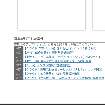
募集が終了した案件
募集は終了していますが、参画先を探す際にお役立てください
【クラウド(AWS,Azure)】保険会社向けインフラ移行開発
終了
【AWS】医療業界向け解析基盤構築運用
終了
【上流インフラ】基盤統一検討(クラウドシフト)プロジェクト
終了
【AWS】福祉業界向け介護記録連携システム設計構築
終了
【Azure】インフラ環境設計構築検証
終了
【クラウド】就職活動支援サービス向けSREバックエンド開発
終了
【クラウド】飲食業界向け基盤開発設計構築
終了
【クラウド(AWS,Azure)】IT業界向けインフラ基盤設計構築運用
終了