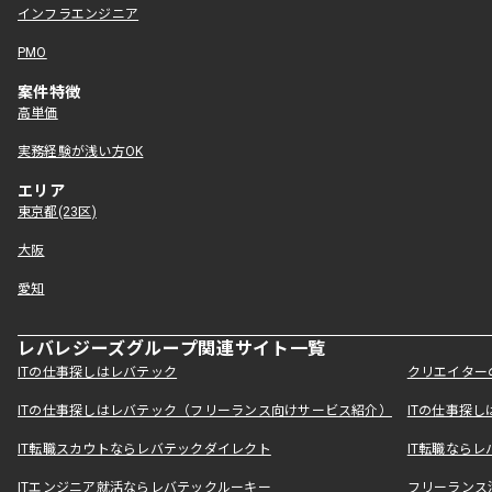
インフラエンジニア
PMO
案件特徴
高単価
実務経験が浅い方OK
エリア
東京都(23区)
大阪
愛知
レバレジーズグループ関連サイト一覧
ITの仕事探しはレバテック
クリエイター
ITの仕事探しはレバテック（フリーランス向けサービス紹介）
ITの仕事探
IT転職スカウトならレバテックダイレクト
IT転職なら
ITエンジニア就活ならレバテックルーキー
フリーランス