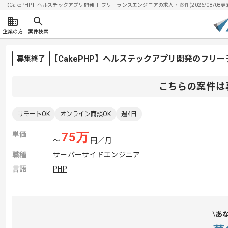
【CakePHP】ヘルステックアプリ開発| ITフリーランスエンジニアの求人・案件(2026/08/08更
企業の方
案件検索
【CakePHP】ヘルステックアプリ開発のフリ
募集終了
こちらの案件は
リモートOK
オンライン商談OK
週4日
単価
75
万
〜
円／月
職種
サーバーサイドエンジニア
言語
PHP
あ