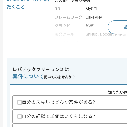
この案件で扱う技術
だくこと
DB
MySQL
フレームワーク
CakePHP
クラウド
AWS
開発ツール
GitHub , Docker , PHPUn
この案件のポイント
業務内容
新規開発 , 追加開発 ,
担当領域/システ
スマートフォンアプリ
ム
レバテックフリーランスに
特徴
20代活躍中 , 30代活躍中
案件について
聞いてみませんか？
知りたい
求めるスキル
スキル
自分のスキルでどんな案件がある?
・CakePHPを用いたWebアプリまたはA
歓迎スキル
自分の経験で単価はいくらになる?
・AWSなどパブリッククラウド上での
・ドメイン駆動設計の知識または経験