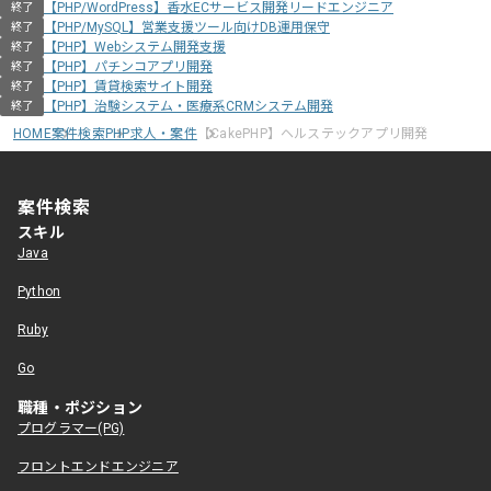
【PHP/WordPress】香水ECサービス開発リードエンジニア
終了
【PHP/MySQL】営業支援ツール向けDB運用保守
終了
【PHP】Webシステム開発支援
終了
【PHP】パチンコアプリ開発
終了
【PHP】賃貸検索サイト開発
終了
【PHP】治験システム・医療系CRMシステム開発
終了
HOME
案件検索
PHP求人・案件
【CakePHP】ヘルステックアプリ開発
案件検索
スキル
Java
Python
Ruby
Go
職種・ポジション
プログラマー(PG)
フロントエンドエンジニア