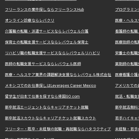
フリーランスの案件探しならフリーランスHub
プログラミン
オンライン診療ならレバクリ
医療・ヘルス
介護職の転職・派遣サービスならレバウェル介護
看護師の転職
保育士の転職支援サービスならレバウェル保育士
医療技師の転
リハビリ職の転職支援サービスならレバウェルリハビリ
栄養士の転職
医師の転職支援サービスならレバウェル医師
薬剤師の転職
医療・ヘルスケア業界の課題解決支援ならレバウェル株式会社
医療看護介護の
メキシコでのお仕事探しはLeverages Career Mexico
アメリカでのお仕事
留学生が日本で仕事を探すなら帰国GO.com
就活・転職支
新卒就活エージェントならキャリアチケット就職
新卒就活無料
新卒就活スカウトならキャリアチケット就職スカウト
若手ハイキャ
フリーター・既卒・未経験の就職・再就職ならハタラクティブ
未経験・若手