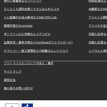
障がい者雇用ならワークリア
M&A支援な
らくらく入退院支援システムならわんコネ
AI面接ならNAL
人と組織のお悩み解決ならNALYSYS Lab.
アジャイル開発なら
業務可視化はremopia
アメリカの生活
オンラインピル診療ならメデリピル
外国人採用ならLe
企業研究・選考対策ならFactBoard(ファクトボード)
外国人派遣なら
ドライバー・施工管理技士の転職ならレバジョブ
レバウェル保
フリーランスエンジニアの求人・案件
サイトマップ
運営会社
個人様のお問い合わせ