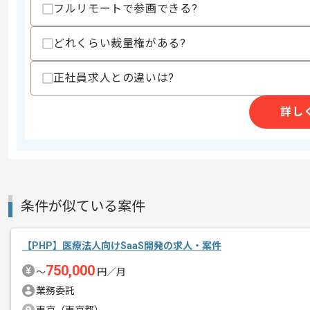
・スクラム開発の経験
フルリモートで参画できる?
・技術選定やコードベース全体を改善し
・テストコード 、テスタブルな設計経験
どれくらい裁量権がある?
・CI/CD環境構築の経験
スキルに不安がある方へ
正社員求人との違いは?
上記に似た経験やスキルをお持ちであれば申
詳し
精算条件
有
精算・お支払い
精算基準時間
140時間〜180時間
支払いサイト
15日
条件が似ている案件
【PHP】医療法人向けSaaS開発の求人・案件
商談回数
1回
その他募集要項
750,000
募集人数
2人
〜
円／月
業務委託
作業開始日
2022/10/17