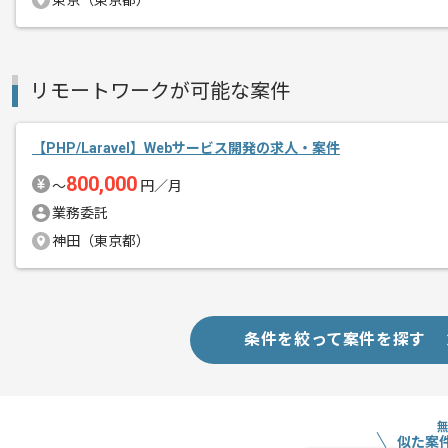
東京（東京都）
会員数600万人以上のヘルスケアアプリ
エージェントからのコ
2017年から海外にもサービスを拡大し
リモートワークが可能な案件
メント
よりよいサービスの提供を目指して、提
【PHP/Laravel】Webサービス開発の求人・案件
迎され、活発なコミュニケーションが行
800,000
〜
円／月
業務委託
フルリモートでの作業を想定しておりま
神田（東京都）
条件を絞って案件を探す
似た案