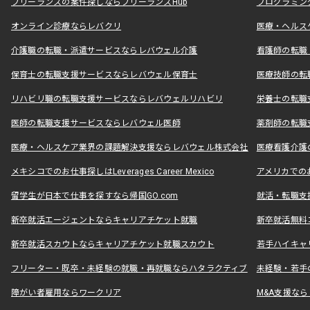
フリーランスの案件探しならフリーランスHub
プログラミン
オンライン診療ならレバクリ
医療・ヘルス
介護職の転職・派遣サービスならレバウェル介護
看護師の転職
保育士の転職支援サービスならレバウェル保育士
医療技師の転
リハビリ職の転職支援サービスならレバウェルリハビリ
栄養士の転職
医師の転職支援サービスならレバウェル医師
薬剤師の転職
医療・ヘルスケア業界の課題解決支援ならレバウェル株式会社
医療看護介護の
メキシコでのお仕事探しはLeverages Career Mexico
アメリカでのお仕事
留学生が日本で仕事を探すなら帰国GO.com
就活・転職支
新卒就活エージェントならキャリアチケット就職
新卒就活無料
新卒就活スカウトならキャリアチケット就職スカウト
若手ハイキャ
フリーター・既卒・未経験の就職・再就職ならハタラクティブ
未経験・若手
障がい者雇用ならワークリア
M&A支援な