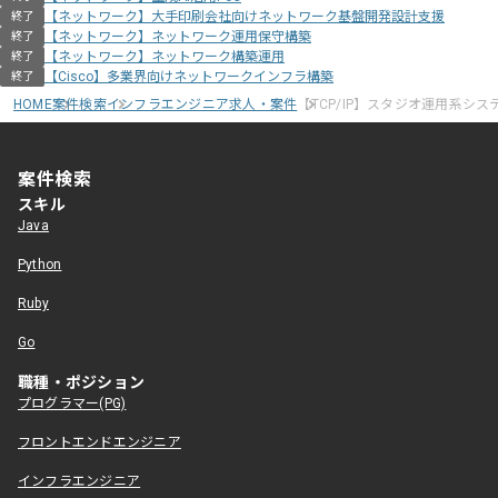
【ネットワーク】大手印刷会社向けネットワーク基盤開発設計支援
終了
【ネットワーク】ネットワーク運用保守構築
終了
【ネットワーク】ネットワーク構築運用
終了
【Cisco】多業界向けネットワークインフラ構築
終了
HOME
案件検索
インフラエンジニア求人・案件
【TCP/IP】スタジオ運用系シ
案件検索
スキル
Java
Python
Ruby
Go
職種・ポジション
プログラマー(PG)
フロントエンドエンジニア
インフラエンジニア