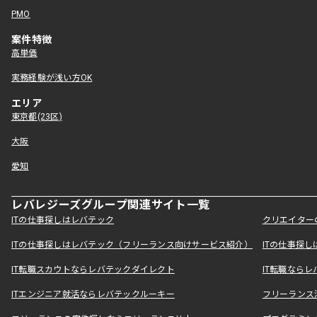
PMO
案件特徴
高単価
実務経験が浅い方OK
エリア
東京都(23区)
大阪
愛知
レバレジーズグループ関連サイト一覧
ITの仕事探しはレバテック
クリエイター
ITの仕事探しはレバテック（フリーランス向けサービス紹介）
ITの仕事探
IT転職スカウトならレバテックダイレクト
IT転職なら
ITエンジニア就活ならレバテックルーキー
フリーランス