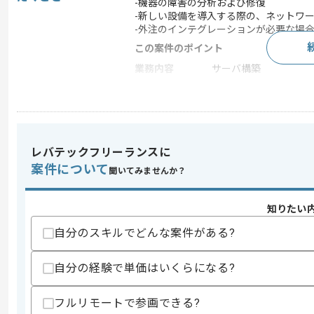
-機器の障害の分析および修復
-新しい設備を導入する際の、ネットワ
-外注のインテグレーションが必要な場
この案件のポイント
業務内容
サーバ構築
担当領域/システ
広告・デザイン・イベ
ム
特徴
長期プロジェクト , 急募
レバテックフリーランスに
案件について
聞いてみませんか？
求めるスキル
スキル
・配信スタジオやITメディア関連施設
・パソコン（Mac OS / Windows 
知りたい
・TCP/IPネットワークに関する知見
自分のスキルでどんな案件がある?
歓迎スキル
・SE実務経験、ウェブ開発実務経験
自分の経験で単価はいくらになる?
・A/V機器を使ったシステムの設計及び
・イベント制作に関する知見や機材オペ
・AutoCAD、Adobe CC、Microsoft O
フルリモートで参画できる?