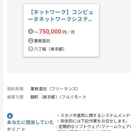
【ネットワーク】コンピュ
ータネットワークシステム
構築導入保守...の求人・案
750,000
〜
円／月
件
業務委託
八丁堀（東京都）
契約形態
業務委託（フリーランス）
最寄り駅
麹町（東京都）/フルリモート
・スタジオ運用に関するシステムメンテ
・具体的には下記作業をお任せします。
あなたに担当していた
- 定期的なソフトウェア/ファームウェア
だくこと