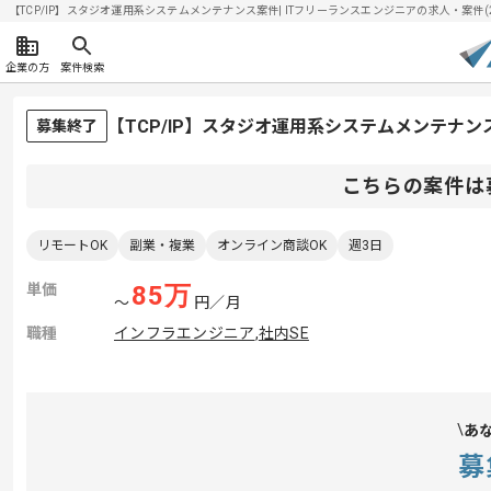
【TCP/IP】スタジオ運用系システムメンテナンス案件| ITフリーランスエンジニアの求人・案件(202
企業の方
案件検索
【TCP/IP】スタジオ運用系システムメンテナ
募集終了
こちらの案件は
リモートOK
副業・複業
オンライン商談OK
週3日
単価
85
万
〜
円／月
職種
インフラエンジニア
,
社内SE
あ
募