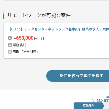
大手企業のテレビコマーシャル、有名ア
エージェントからのコ
ジックビデオ等を制作する企業です。
リモートワークが可能な案件
メント
配信スタジオやITメディア関連施設、
【Cisco】データセンターネットワーク基本設計構築の求人・案
です。
650,000
〜
円／月
業務委託
基本的には一部リモートでの作業を見込
扇町（神奈川県）
プロジェクトは長期を想定しており、
中長期的に腰をすえての
参画を希望される方にはお勧めの案件と
条件を絞って案件を探す
作業開始時間および終了時間の調整につ
柔軟に対応可能ですので
似た案
ご自身のライフスタイルに合わせて参画
希望条件