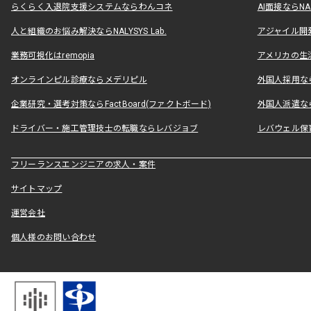
らくらく入退院支援システムならわんコネ
AI面接ならNAL
人と組織のお悩み解決ならNALYSYS Lab.
アジャイル開発なら
業務可視化はremopia
アメリカの生活
オンラインピル診療ならメデリピル
外国人採用ならLe
企業研究・選考対策ならFactBoard(ファクトボード)
外国人派遣なら
ドライバー・施工管理技士の転職ならレバジョブ
レバウェル保
フリーランスエンジニアの求人・案件
サイトマップ
運営会社
個人様のお問い合わせ