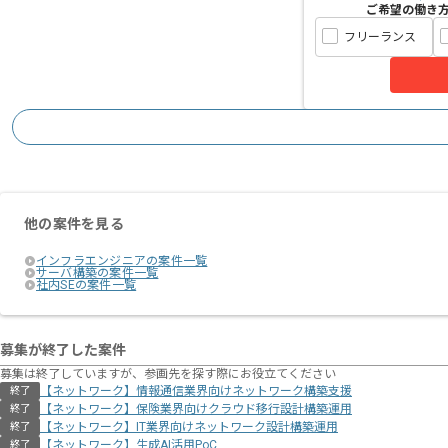
ご希望の働き
フリーランス
他の案件を見る
インフラエンジニアの案件一覧
サーバ構築の案件一覧
社内SEの案件一覧
募集が終了した案件
募集は終了していますが、参画先を探す際にお役立てください
【ネットワーク】情報通信業界向けネットワーク構築支援
終了
【ネットワーク】保険業界向けクラウド移行設計構築運用
終了
【ネットワーク】IT業界向けネットワーク設計構築運用
終了
【ネットワーク】生成AI活用PoC
終了