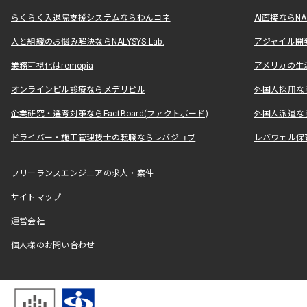
らくらく入退院支援システムならわんコネ
AI面接ならNAL
人と組織のお悩み解決ならNALYSYS Lab.
アジャイル開発なら
業務可視化はremopia
アメリカの生活
オンラインピル診療ならメデリピル
外国人採用ならLe
企業研究・選考対策ならFactBoard(ファクトボード)
外国人派遣なら
ドライバー・施工管理技士の転職ならレバジョブ
レバウェル保
フリーランスエンジニアの求人・案件
サイトマップ
運営会社
個人様のお問い合わせ