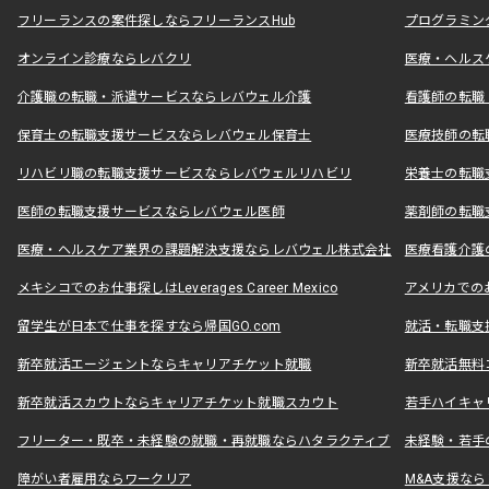
フリーランスの案件探しならフリーランスHub
プログラミン
オンライン診療ならレバクリ
医療・ヘルス
介護職の転職・派遣サービスならレバウェル介護
看護師の転職
保育士の転職支援サービスならレバウェル保育士
医療技師の転
リハビリ職の転職支援サービスならレバウェルリハビリ
栄養士の転職
医師の転職支援サービスならレバウェル医師
薬剤師の転職
医療・ヘルスケア業界の課題解決支援ならレバウェル株式会社
医療看護介護の
メキシコでのお仕事探しはLeverages Career Mexico
アメリカでのお仕事
留学生が日本で仕事を探すなら帰国GO.com
就活・転職支
新卒就活エージェントならキャリアチケット就職
新卒就活無料
新卒就活スカウトならキャリアチケット就職スカウト
若手ハイキャ
フリーター・既卒・未経験の就職・再就職ならハタラクティブ
未経験・若手
障がい者雇用ならワークリア
M&A支援な