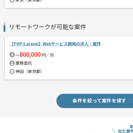
東京（東京都）
商談回数
1回
リモートワークが可能な案件
その他募集要項
募集人数
1人
作業開始日
2023/01/01
【PHP/Laravel】Webサービス開発の求人・案件
800,000
〜
円／月
業務委託
保険業界を中心に、マーケティング戦略
エージェントからのコ
神田（東京都）
ンストップで提供している企業でござい
メント
条件を絞って案件を探す
似た案