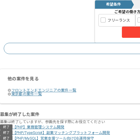
希望条件
ご希望の働き
フリーランス
他の案件を見る
フロントエンドエンジニアの案件一覧
東京都の案件一覧
募集が終了した案件
募集は終了していますが、参画先を探す際にお役立てください
【PHP】業務管理システム開発
終了
【PHP/TypeScript】副業マッチングプラットフォーム開発
終了
【PHP/MySQL】営業支援ツール向けDB運用保守
終了