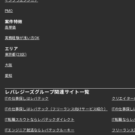
インフラエンジニア
PMO
案件特徴
高単価
実務経験が浅い方OK
エリア
東京都(23区)
大阪
愛知
レバレジーズグループ関連サイト一覧
ITの仕事探しはレバテック
クリエイター
ITの仕事探しはレバテック（フリーランス向けサービス紹介）
ITの仕事探
IT転職スカウトならレバテックダイレクト
IT転職なら
ITエンジニア就活ならレバテックルーキー
フリーランス