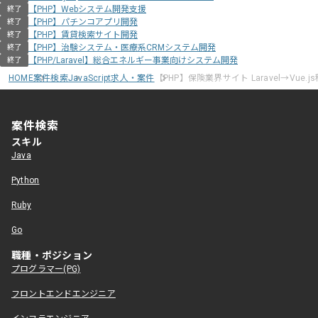
【PHP】Webシステム開発支援
終了
【PHP】パチンコアプリ開発
終了
【PHP】賃貸検索サイト開発
終了
【PHP】治験システム・医療系CRMシステム開発
終了
【PHP/Laravel】総合エネルギー事業向けシステム開発
終了
HOME
案件検索
JavaScript求人・案件
【PHP】保険業界サイト Laravel→Vue.
案件検索
スキル
Java
Python
Ruby
Go
職種・ポジション
プログラマー(PG)
フロントエンドエンジニア