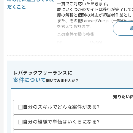
一貫でご対応いただきます。
だくこと
既にいくつかのサイトは移行が完了して
度の解析と個別の対応が担当者作業とし
また、その他Laravel/Vue.js（一
を考えております。
この案件で扱う技術
DB
MySQL
フレームワーク
Laravel , jQuery , Vue.js
クラウド
AWS
開発ツール
Docker , Git
レバテックフリーランスに
案件について
この案件のポイント
聞いてみませんか？
担当領域/システ
Webサイト
ム
知りたい
特徴
長期プロジェクト , 週3
自分のスキルでどんな案件がある?
自分の経験で単価はいくらになる?
求めるスキル
スキル
・Webシステムの設計と実装経験3年以