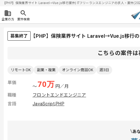
【PHP】保険業界サイト Laravel→Vue.js移行案件| ITフリーランスエンジニアの求人・案件(2026
企業の方
案件検索
【PHP】保険業界サイト Laravel→Vue.js
募集終了
こちらの案件は
リモートOK
副業・複業
オンライン商談OK
週3日
単価
70
万
〜
円／月
職種
フロントエンドエンジニア
言語
JavaScript
,
PHP
あ