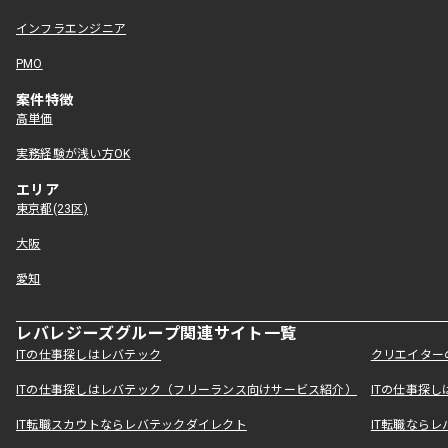
インフラエンジニア
PMO
案件特徴
高単価
実務経験が浅い方OK
エリア
東京都(23区)
大阪
愛知
レバレジーズグループ関連サイト一覧
ITの仕事探しはレバテック
クリエイター
ITの仕事探しはレバテック（フリーランス向けサービス紹介）
ITの仕事探
IT転職スカウトならレバテックダイレクト
IT転職なら