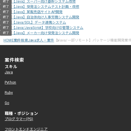
【Java】スーパー向け基幹システム改修
終了
【Java】受発注システムテスト計画・改修
終了
【Java】某販売店サイトAP開発
終了
【Java】自治体向け人事労務システム開発
終了
【Java/SQL】データ連携システム
終了
【Java/JavaScript】学校向けID管理システム
終了
【Java】メーカー向け受発注システム開発
終了
HOME
案件検索
Java求人・案件
【Java/一部リモート】パッケージ機能開発案
案件検索
スキル
Java
Python
Ruby
Go
職種・ポジション
プログラマー(PG)
フロントエンドエンジニア