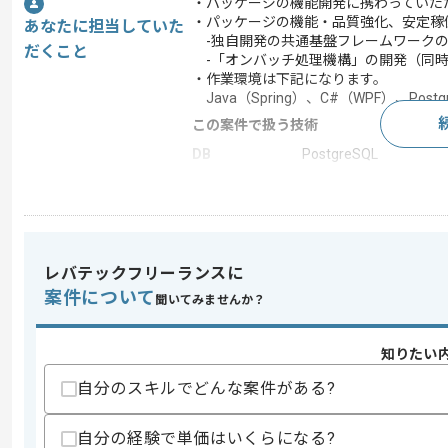
・パッケージの機能開発に携わっていた
・パッケージの機能・品質強化、安定稼
あなたに担当していた
-独自開発の共通基盤フレームワークの
だくこと
-「オンバッチ処理機構」の開発（同時
・作業環境は下記になります。
Java（Spring）、C#（WPF）、Postgre
この案件で扱う技術
DB
PostgreSQL
OS
Linux , Windows
フレームワーク
Spring
この案件のポイント
レバテックフリーランスに
特徴
参画実績あり
案件について
聞いてみませんか？
求めるスキル
知りたい
スキル
・Javaを用いた開発経験
自分のスキルでどんな案件がある?
・C#を用いた開発経験
・Springを用いた開発経験
・WPFを用いた開発経験
自分の経験で単価はいくらになる?