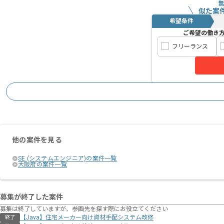
似た案
希望条件
ご希望の働き
フリーランス
他の案件を見る
SE (システムエンジニア)の案件一覧
大阪府の案件一覧
募集が終了した案件
募集は終了していますが、参画先を探す際にお役立てください
【Java】住宅メーカー向け資材⼿配システム改修
終了