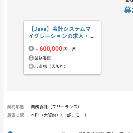
あ
募
【Java】会計システムマ
イグレーションの求人・案
件
600,000
〜
円／月
業務委託
心斎橋（大阪府）
契約形態
業務委託（フリーランス）
最寄り駅
本町（大阪府）/一部リモート