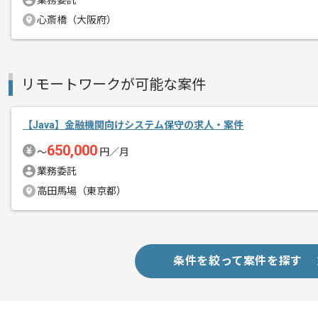
業務委託
一部リモートが可能なパッケージ機能開
心斎橋（大阪府）
エージェントからのコ
メント
これまでの開発経験を活かしてご活躍い
リモートワークが可能な案件
【Java】金融機関向けシステム保守の求人・案件
650,000
〜
円／月
業務委託
高田馬場（東京都）
条件を絞って案件を探す