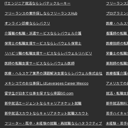
ITエンジニア就活ならレバテックルーキー
フリーランス
フリーランスの案件探しならフリーランスHub
プログラミン
オンライン診療ならレバクリ
医療・ヘルス
介護職の転職・派遣サービスならレバウェル介護
看護師の転職
保育士の転職支援サービスならレバウェル保育士
医療技師の転
リハビリ職の転職支援サービスならレバウェルリハビリ
栄養士の転職
医師の転職支援サービスならレバウェル医師
薬剤師の転職
医療・ヘルスケア業界の課題解決支援ならレバウェル株式会社
医療看護介護の
メキシコでのお仕事探しはLeverages Career Mexico
アメリカでのお仕事
留学生が日本で仕事を探すなら帰国GO.com
就活・転職支
新卒就活エージェントならキャリアチケット就職
新卒就活無料
新卒就活スカウトならキャリアチケット就職スカウト
若手ハイキャ
フリーター・既卒・未経験の就職・再就職ならハタラクティブ
未経験・若手