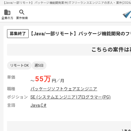
【Java/一部リモート】パッケージ機能開発案件| ITフリーランスエンジニアの求人・案件(2026/0
企業の方
案件検索
【Java/一部リモート】パッケージ機能開発の
募集終了
こちらの案件は
リモートOK
週5日
単価
55
万
〜
円／月
職種
パッケージソフトウェアエンジニア
ポジション
SE (システムエンジニア)
プログラマー(PG)
言語
Java
,
C#