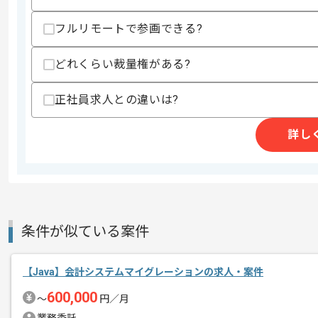
・PostgreSQLを用いた開発経験
・tomcat、pgpool等のミドルウェアの
フルリモートで参画できる?
スキルに不安がある方へ
どれくらい裁量権がある?
上記に似た経験やスキルをお持ちであれば申
正社員求人との違いは?
精算条件
有
詳し
精算・お支払い
精算基準時間
140時間〜180時間
支払いサイト
15日
商談回数
1回
条件が似ている案件
その他募集要項
募集人数
1人
作業開始日
2022/04/01
【Java】会計システムマイグレーションの求人・案件
600,000
〜
円／月