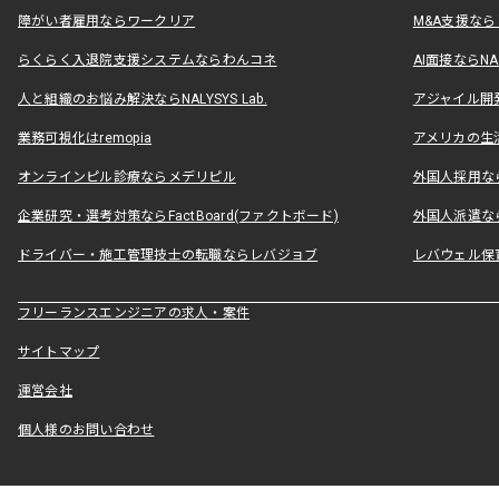
障がい者雇用ならワークリア
M&A支援な
らくらく入退院支援システムならわんコネ
AI面接ならNAL
人と組織のお悩み解決ならNALYSYS Lab.
アジャイル開発なら
業務可視化はremopia
アメリカの生活
オンラインピル診療ならメデリピル
外国人採用ならLe
企業研究・選考対策ならFactBoard(ファクトボード)
外国人派遣なら
ドライバー・施工管理技士の転職ならレバジョブ
レバウェル保
フリーランスエンジニアの求人・案件
サイトマップ
運営会社
個人様のお問い合わせ