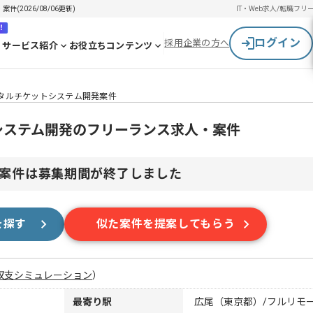
(2026/08/06更新)
IT・Web求人/転職
フリ
！
ログイン
採用企業の方へ
サービス紹介
お役立ちコンテンツ
デジタルチケットシステム開発案件
ットシステム開発のフリーランス求人・案件
案件は募集期間が終了しました
を探す
似た案件を提案してもらう
収支シミュレーション
）
最寄り駅
広尾（東京都）/フルリモ