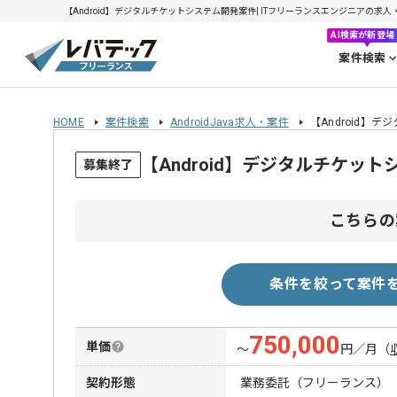
【Android】デジタルチケットシステム開発案件| ITフリーランスエンジニアの求人・案件
AI検索が新登場
案件検索
HOME
案件検索
AndroidJava求人・案件
【Android】
【Android】デジタルチケ
募集終了
こちらの
条件を絞って案件
750,000
単価
〜
円／月
（
契約形態
業務委託（フリーランス）