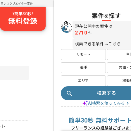
ーランスクリエイター案件
\
簡単30秒
/
案件
探す
を
無料登録
現在公開中の案件は
2710
件
検索できる条件はこちら
リモート
単
職種
言語・
エリア
稼働
検索する
AI検索を使ってみる
簡単30秒 無料サポー
ート
フリーランスの経験はございま