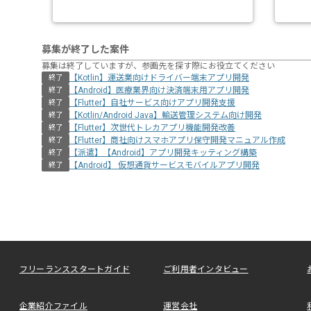
募集が終了した案件
募集は終了していますが、参画先を探す際にお役立てください
【Kotlin】運送業向けドライバー端末アプリ開発
終了
【Android】医療業界向け決済端末用アプリ開発
終了
【Flutter】自社サービス向けアプリ開発支援
終了
【Kotlin/Android Java】輸送管理システム向け開発
終了
【Flutter】次世代トレカアプリ機能開発改善
終了
【Flutter】商社向けスマホアプリ保守開発マニュアル作成
終了
【派遣】【Android】アプリ開発キッティング構築
終了
【Android】 仮想通貨サービスモバイルアプリ開発
終了
フリーランススタートガイド
ご利用者インタビュー
企業紹介ファイル
運営会社