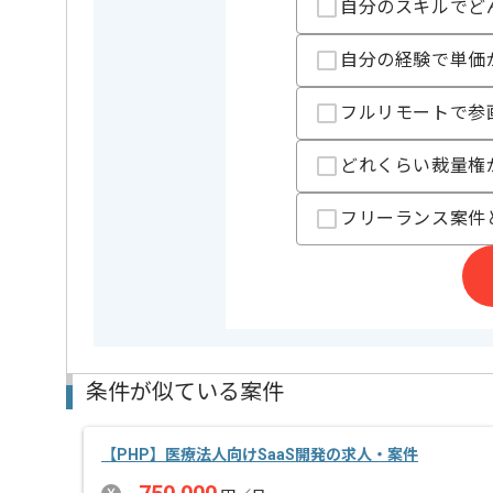
支払いサイト
15日
自分のスキルでど
自分の経験で単価
担当者より
フルリモートで参
POSシステムや電子チケットシステムの企画、開発や
販売、レンタル、運用業務を主格事業として展開して
どれくらい裁量権
風通しが良く幅広い関係者に積極的に意見を出して、
プロジェクトにより深く関わる事ができる環境です。
フリーランス案件
サービス志向性の高い方におすすめの案件です。
条件が似ている案件
【PHP】医療法人向けSaaS開発の求人・案件