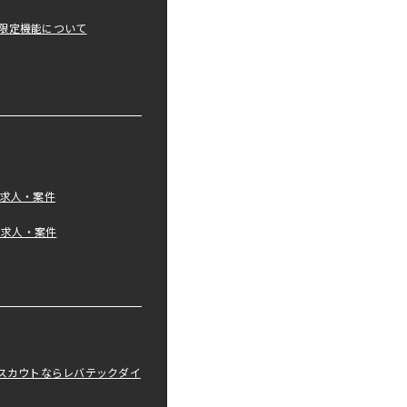
限定機能について
の求人・案件
tの求人・案件
職スカウトならレバテックダイ