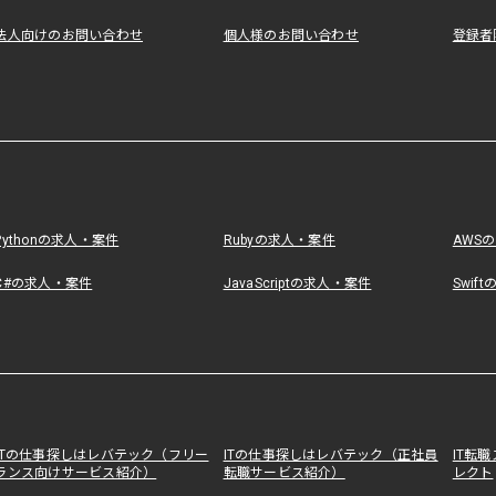
法人向けのお問い合わせ
個人様のお問い合わせ
登録者
Pythonの求人・案件
Rubyの求人・案件
AWS
C#の求人・案件
JavaScriptの求人・案件
Swif
ITの仕事探しはレバテック（フリー
ITの仕事探しはレバテック（正社員
IT転
ランス向けサービス紹介）
転職サービス紹介）
レクト