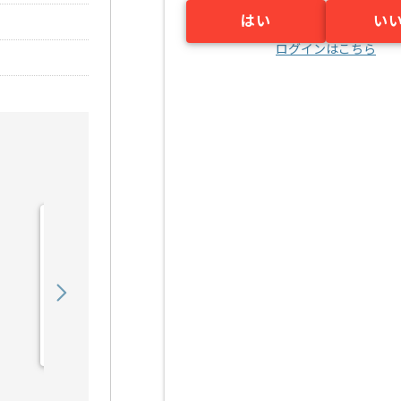
はい
い
ログインはこちら
【Rudy/PHP/React】Web
サービス開発の求人・案件
900,000
〜
円／月
業務委託
六本木（東京都）