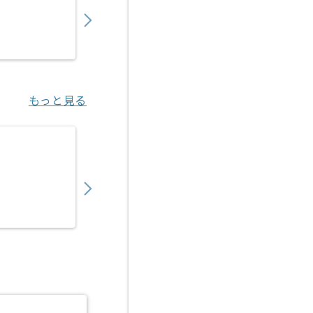
900,000
〜
円／月
業務委託
六本木（東京都）
もっと見る
【Flutter/TypeScript】観光客向けアプ
1,050,000
〜
円／月
業務委託
汐留（東京都）