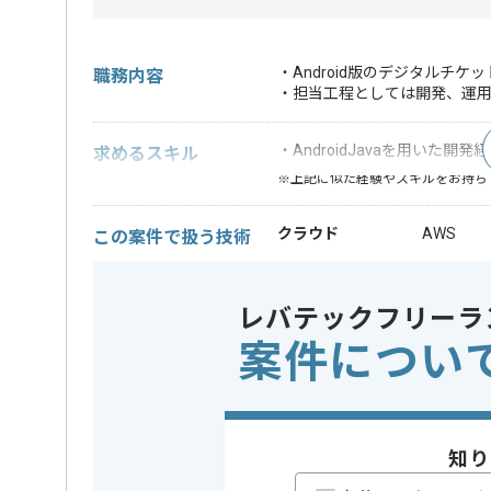
・Android版のデジタルチ
職務内容
・担当工程としては開発、運
・AndroidJavaを用いた開
求めるスキル
※上記に似た経験やスキルをお持ち
クラウド
AWS
この案件で扱う技術
開発ツール
Redmine ,
レバテックフリーラ
業務内容
新規開発 
この案件のポイント
案件につい
担当領域/システム
スマート
特徴
長期プロジ
精算条件
有
精算・お支払い
知り
精算基準時間
140時間