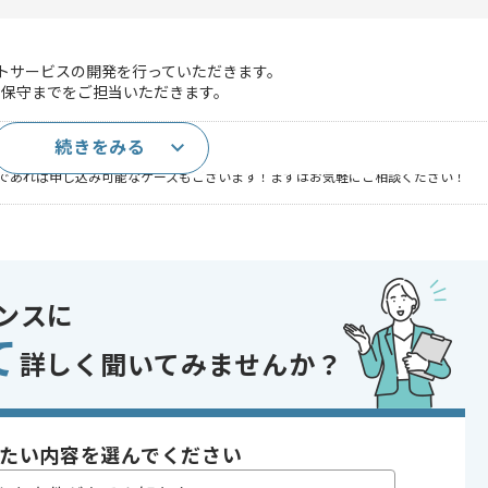
ケットサービスの開発を行っていただきます。
用保守までをご担当いただきます。
続きをみる
発経験₂年以上
であれば申し込み可能なケースもございます！まずはお気軽にご相談ください！
 GitHub , AndroidSDK
ンスに
, 追加開発
て
フォンアプリ
詳しく聞いてみませんか？
ェクト , BtoC向け , ベンチャー企業
たい内容を選んでください
〜180時間