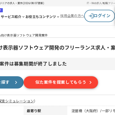
ニアの求人・案件(2026/08/07更新)
IT・Web求人/転職
フリ
！
ログイン
採用企業の方へ
サービス紹介
お役立ちコンテンツ
】FA向け表示器ソフトウェア開発案件
FA向け表示器ソフトウェア開発のフリーランス求人・
案件は募集期間が終了しました
を探す
似た案件を提案してもらう
収支シミュレーション
）
最寄り駅
淀屋橋（大阪府）/一部リ