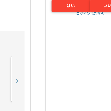
はい
い
ログインはこちら
【C/C++】Linux環境での
C／C++システム開発支援
の求人・案件
550,000
〜
円／月
業務委託
三宮（兵庫県）