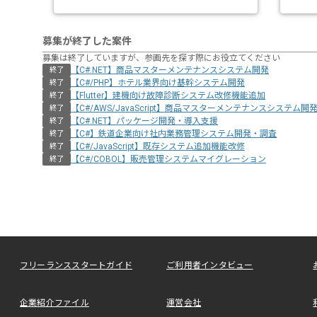
募集が終了した案件
募集は終了していますが、参画先を探す際にお役立てください
【C#.NET】商品マスターメンテナンスシステム開発
終了
【C#/PHP】ホテル業界向け基幹システム開発
終了
【Flutter】建機向け故障診断システム改修機能追加
終了
【C#/AWS/JavaScript】商品マスターメンテナンスシステム開
終了
【C#.NET】パッケージ開発・導入支援
終了
【C#】鉄道企業向け社内業務管理システム開発・調査
終了
【C#/JavaScript】既存システム追加機能改修
終了
【C#/COBOL】販売管理システムマイグレーション
終了
フリーランススタートガイド
ご利用者インタビュー
企業紹介ファイル
運営会社