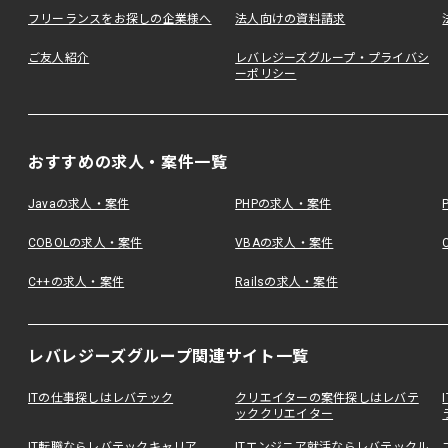
フリーランスをお探しの企業様へ
法人向けの資料請求
ご友人紹介
レバレジーズグループ・プライバシ
ーポリシー
おすすめの求人・案件一覧
Javaの求人・案件
PHPの求人・案件
COBOLの求人・案件
VBAの求人・案件
C++の求人・案件
Railsの求人・案件
レバレジーズグループ関連サイト一覧
ITの仕事探しはレバテック
クリエイターの案件探しはレバテ
ッククリエイター
IT転職ならレバテックキャリア
ITエンジニア就活ならレバテックル