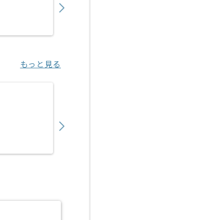
業務委託
三宮（兵庫県）
もっと見る
【C#/C#.NET】トレーサビリティシステム
600,000
〜
円／月
業務委託
門真市（大阪府）