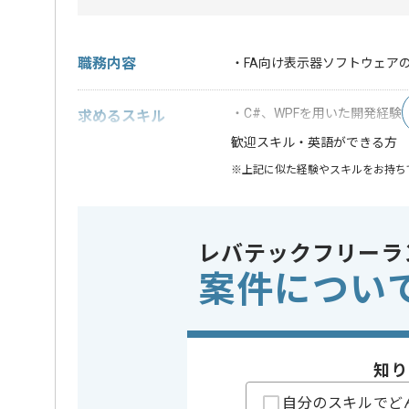
職務内容
・FA向け表示器ソフトウェア
・C#、WPFを用いた開発経験
求めるスキル
・英語ができる方
歓迎スキル
※上記に似た経験やスキルをお持ち
業務内容
システム
この案件のポイント
特徴
参画実績
レバテックフリーラ
案件につい
精算条件
有
精算・お支払い
精算基準時間
155時間
支払いサイト
15日
知り
自分のスキルでど
担当者より