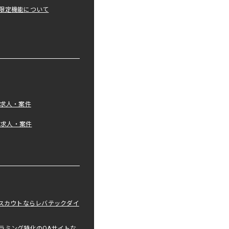
限定機能について
の求人・案件
tの求人・案件
職スカウトならレバテックダイ
ラミング特化のQAサイトな