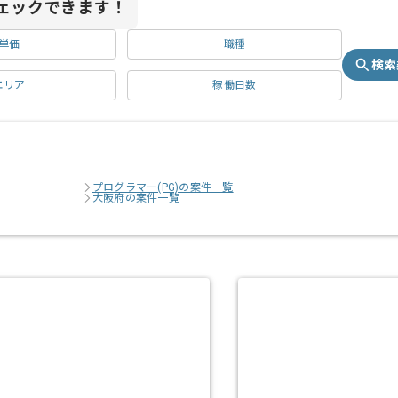
ェックできます！
単価
職種
検索
エリア
稼働日数
プログラマー(PG)の案件一覧
大阪府の案件一覧