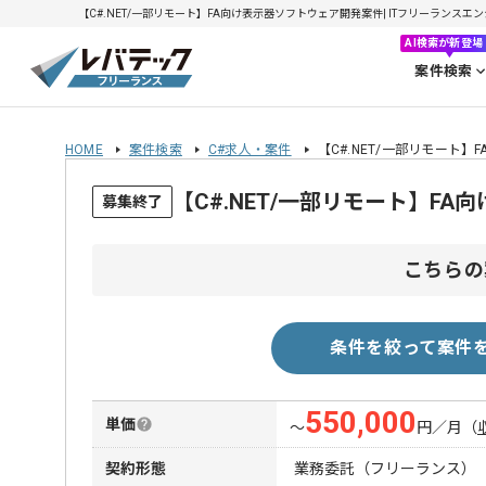
【C#.NET/一部リモート】FA向け表示器ソフトウェア開発案件| ITフリーランスエンジ
AI検索が新登場
案件検索
HOME
案件検索
C#求人・案件
【C#.NET/一部リモート
【C#.NET/一部リモート】
募集終了
こちらの
条件を絞って案件
550,000
単価
〜
円／月
（
契約形態
業務委託（フリーランス）