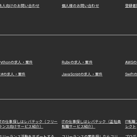
法人向けのお問い合わせ
個人様のお問い合わせ
登録者
Pythonの求人・案件
Rubyの求人・案件
AWS
C#の求人・案件
JavaScriptの求人・案件
Swif
ITの仕事探しはレバテック（フリー
ITの仕事探しはレバテック（正社員
IT転
ランス向けサービス紹介）
転職サービス紹介）
レクト
フリーランス活動をサポートする
フリーランスの案件探しならフリ
プログ