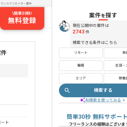
ーランスクリエイター案件
\
簡単30秒
/
案件
探す
を
無料登録
現在公開中の案件は
2743
件
検索できる条件はこちら
案件
リモート
単
職種
言語・
エリア
稼働
検索する
AI検索を使ってみる
簡単30秒 無料サポー
モート
フリーランスの経験はございま