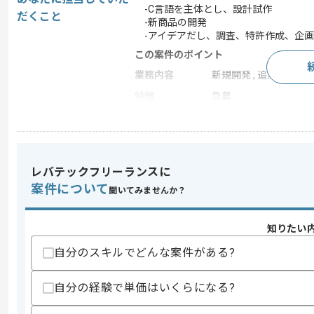
-C言語を主体とし、設計試作
だくこと
-新商品の開発
-アイデアだし、調査、特許作成、企画
この案件のポイント
業務内容
新規開発 , 追加開発
特徴
急募
求めるスキル
スキル
・C言語での設計試作の経験
レバテックフリーランスに
・組込エンジニア経験としての実務経験
案件について
聞いてみませんか？
歓迎スキル
・アセンブリ言語を用いた開発経験
知りたい
・C#を用いた開発経験
・ルネサス系マイコンのファームウェア
自分のスキルでどんな案件がある?
スキルに不安がある方へ
自分の経験で単価はいくらになる?
上記に似た経験やスキルをお持ちであれば申