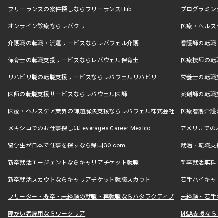
フリーランスの案件探しならフリーランスHub
プログラミン
オンライン診療ならレバクリ
医療・ヘルス
介護職の転職・派遣サービスならレバウェル介護
看護師の転職
保育士の転職支援サービスならレバウェル保育士
医療技師の転
リハビリ職の転職支援サービスならレバウェルリハビリ
栄養士の転職
医師の転職支援サービスならレバウェル医師
薬剤師の転職
医療・ヘルスケア業界の課題解決支援ならレバウェル株式会社
医療看護介護の
メキシコでのお仕事探しはLeverages Career Mexico
アメリカでのお仕事
留学生が日本で仕事を探すなら帰国GO.com
就活・転職支
新卒就活エージェントならキャリアチケット就職
新卒就活無料
新卒就活スカウトならキャリアチケット就職スカウト
若手ハイキャ
フリーター・既卒・未経験の就職・再就職ならハタラクティブ
未経験・若手
障がい者雇用ならワークリア
M&A支援な