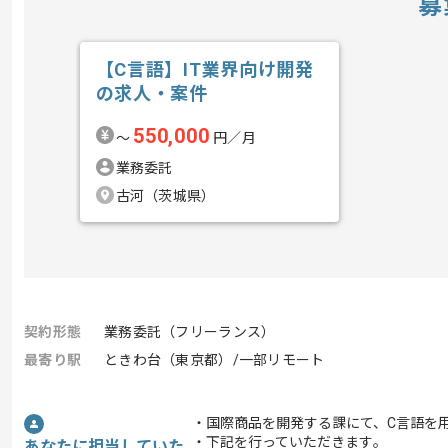
募
【C言語】IT業界向け開発
の求人・案件
550,000
〜
円／月
業務委託
古河（茨城県）
契約形態
業務委託（フリーランス）
最寄り駅
ときわ台（東京都）/一部リモート
・国際商品を開発する課にて、C言語を
・下記を行っていただきます｡
あなたに担当していた