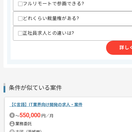
フルリモートで参画できる?
精算条件
有
どれくらい裁量権がある?
精算・お支払い
精算基準時間
140時間〜180時間
正社員求人との違いは?
支払いサイト
15日
詳し
商談回数
1回
その他募集要項
募集人数
1人
作業開始日
2022/04/06
条件が似ている案件
ヘルスメーターなどを扱う、国内大手ヘ
【C言語】IT業界向け開発の求人・案件
エージェントからのコ
メント
550,000
〜
円／月
他部署との連携が多く発生するため、
業務委託
部門内外で助け合が必要な場面が多くあ