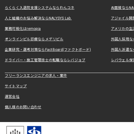
らくらく入退院支援システムならわんコネ
AI面接ならNAL
人と組織のお悩み解決ならNALYSYS Lab.
アジャイル開発なら
業務可視化はremopia
アメリカの生活
オンラインピル診療ならメデリピル
外国人採用ならLe
企業研究・選考対策ならFactBoard(ファクトボード)
外国人派遣なら
ドライバー・施工管理技士の転職ならレバジョブ
レバウェル保
フリーランスエンジニアの求人・案件
サイトマップ
運営会社
個人様のお問い合わせ