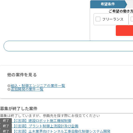
希望条件
ご希望の働き
フリーランス
他の案件を見る
組込・制御エンジニアの案件一覧
追加開発の案件一覧
募集が終了した案件
募集は終了していますが、参画先を探す際にお役立てください
【C言語】建設ロボット施工機械制御
終了
【C言語】プラント制御上流設計及び企画
終了
【C言語】土木業界向けトンネル工事自動化制御システム開発
終了