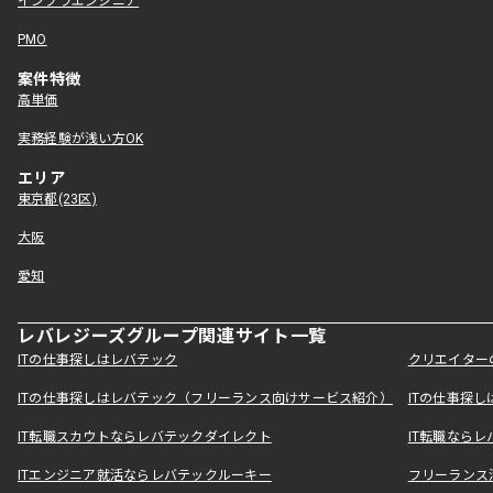
インフラエンジニア
PMO
案件特徴
高単価
実務経験が浅い方OK
エリア
東京都(23区)
大阪
愛知
レバレジーズグループ関連サイト一覧
ITの仕事探しはレバテック
クリエイター
ITの仕事探しはレバテック（フリーランス向けサービス紹介）
ITの仕事探
IT転職スカウトならレバテックダイレクト
IT転職なら
ITエンジニア就活ならレバテックルーキー
フリーランス