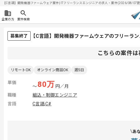
【C言語】開発機器ファームウェア案件| ITフリーランスエンジニアの求人・案件(2026/08/07更
企業の方
案件検索
【C言語】開発機器ファームウェアのフリーラン
募集終了
こちらの案件は
リモートOK
オンライン商談OK
週5日
単価
80
万
〜
円／月
職種
組込・制御エンジニア
言語
C言語
,
C#
あ