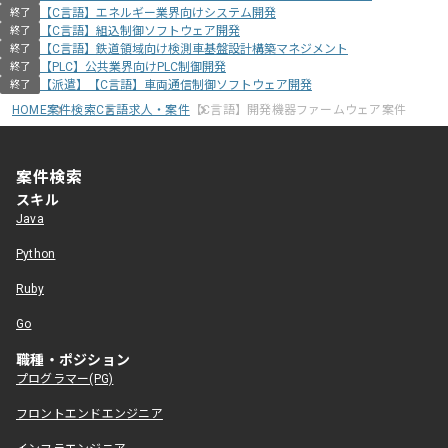
【C言語】エネルギー業界向けシステム開発
終了
【C言語】組込制御ソフトウェア開発
終了
【C言語】鉄道領域向け検測車基盤設計構築マネジメント
終了
【PLC】公共業界向けPLC制御開発
終了
【派遣】【C言語】車両通信制御ソフトウェア開発
終了
HOME
案件検索
C言語求人・案件
【C言語】開発機器ファームウェア案件
案件検索
スキル
Java
Python
Ruby
Go
職種・ポジション
プログラマー(PG)
フロントエンドエンジニア