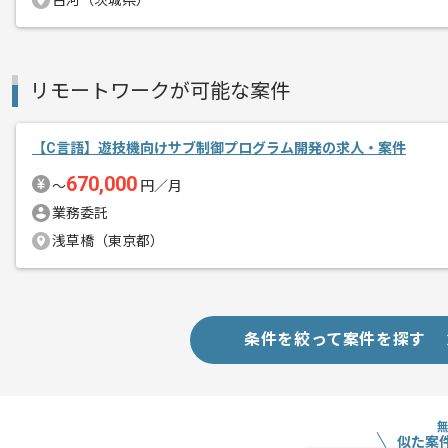
古河（茨城県）
コミュニケーションをとることが好きな
自信がある方におすすめでございます。
リモートワークが可能な案件
C言語での開発経験に加え、新商品開発
【C言語】遊技機向けサブ制御プログラム開発の求人・案件
670,000
〜
円／月
業務委託
浅草橋（東京都）
条件を絞って案件を探す
似た案