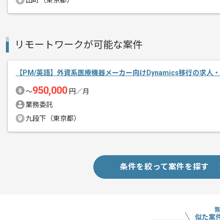
田町（東京都）
フルリモートでの作業を想定しておりま
リモートワークが可能な案件
【PM/英語】外資系医療機器メーカー向けDynamics移行の求人
950,000
〜
円／月
業務委託
九段下（東京都）
条件を絞って案件を探す
似た案