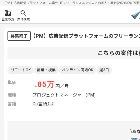
【PM】広告配信プラットフォーム案件| ITフリーランスエンジニアの求人・案件(2026/08/09更
企業の方
案件検索
【PM】広告配信プラットフォームのフリーラン
募集終了
こちらの案件は
リモートOK
副業・複業
オンライン商談OK
週3日
単価
85
万
〜
円／月
職種
プロジェクトマネージャー(PM)
言語
Go言語
,
C#
あ