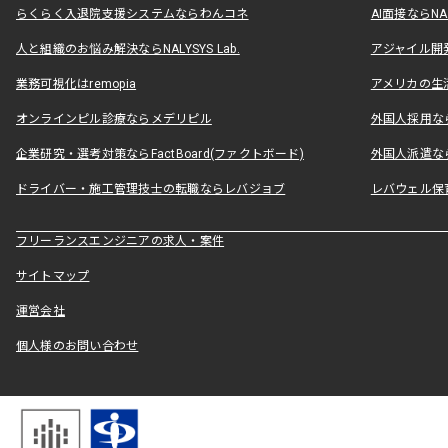
らくらく入退院支援システムならわんコネ
AI面接ならNAL
人と組織のお悩み解決ならNALYSYS Lab.
アジャイル開発なら
業務可視化はremopia
アメリカの生活
オンラインピル診療ならメデリピル
外国人採用ならLe
企業研究・選考対策ならFactBoard(ファクトボード)
外国人派遣なら
ドライバー・施工管理技士の転職ならレバジョブ
レバウェル保
フリーランスエンジニアの求人・案件
サイトマップ
運営会社
個人様のお問い合わせ