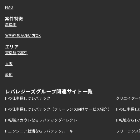
PMO
案件特徴
高単価
実務経験が浅い方OK
エリア
東京都(23区)
大阪
愛知
レバレジーズグループ関連サイト一覧
ITの仕事探しはレバテック
クリエイター
ITの仕事探しはレバテック（フリーランス向けサービス紹介）
ITの仕事探
IT転職スカウトならレバテックダイレクト
IT転職なら
ITエンジニア就活ならレバテックルーキー
フリーランス