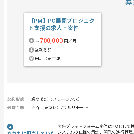
募
【PM】PC展開プロジェク
ト支援の求人・案件
700,000
〜
円／月
業務委託
田町（東京都）
契約形態
業務委託（フリーランス）
最寄り駅
渋谷（東京都）/フルリモート
広告プラットフォーム案件にPMとして
システムの仕様の策定、開発の進行管理
あなたに担当していた