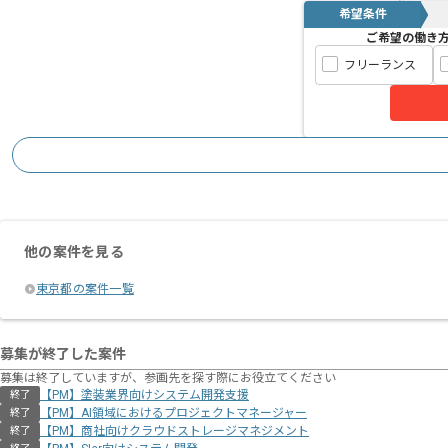
希望条件
ご希望の働き
フリーランス
他の案件を見る
東京都の案件一覧
募集が終了した案件
募集は終了していますが、参画先を探す際にお役立てください
【PM】塗装業界向けシステム開発支援
終了
【PM】AI領域におけるプロジェクトマネージャー
終了
【PM】商社向けクラウドストレージマネジメント
終了