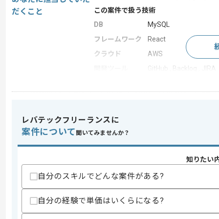
この案件で扱う技術
だくこと
DB
MySQL
フレームワーク
React
クラウド
AWS
開発ツール
GitHub , Backlog , JIRA
この案件のポイント
特徴
20代活躍中 , 30代活躍
レバテックフリーランスに
案件について
聞いてみませんか？
求めるスキル
スキル
・PM経験1年以上
・フロントエンドもしくはバックエンド
知りたい
自分のスキルでどんな案件がある?
スキルに不安がある方へ
上記に似た経験やスキルをお持ちであれば申
自分の経験で単価はいくらになる?