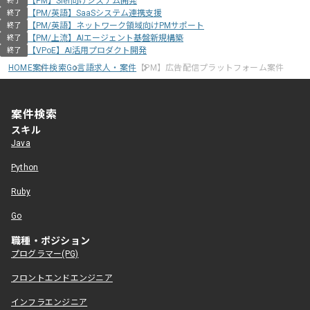
【PM】SIer向けシステム開発
終了
【PM/英語】SaaSシステム連携支援
終了
【PM/英語】ネットワーク領域向けPMサポート
終了
【PM/上流】AIエージェント基盤新規構築
終了
【VPoE】AI活用プロダクト開発
終了
HOME
案件検索
Go言語求人・案件
【PM】広告配信プラットフォーム案件
案件検索
スキル
Java
Python
Ruby
Go
職種・ポジション
プログラマー(PG)
フロントエンドエンジニア
インフラエンジニア