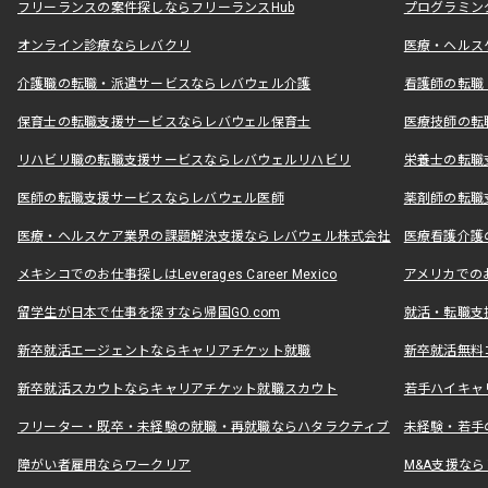
フリーランスの案件探しならフリーランスHub
プログラミン
オンライン診療ならレバクリ
医療・ヘルス
介護職の転職・派遣サービスならレバウェル介護
看護師の転職
保育士の転職支援サービスならレバウェル保育士
医療技師の転
リハビリ職の転職支援サービスならレバウェルリハビリ
栄養士の転職
医師の転職支援サービスならレバウェル医師
薬剤師の転職
医療・ヘルスケア業界の課題解決支援ならレバウェル株式会社
医療看護介護の
メキシコでのお仕事探しはLeverages Career Mexico
アメリカでのお仕事
留学生が日本で仕事を探すなら帰国GO.com
就活・転職支
新卒就活エージェントならキャリアチケット就職
新卒就活無料
新卒就活スカウトならキャリアチケット就職スカウト
若手ハイキャ
フリーター・既卒・未経験の就職・再就職ならハタラクティブ
未経験・若手
障がい者雇用ならワークリア
M&A支援な