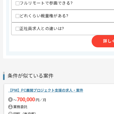
フルリモートで参画できる?
精算条件
有
精算・お支払い
精算基準時間
140時間〜180時間
どれくらい裁量権がある?
支払いサイト
15日
正社員求人との違いは?
詳し
商談回数
1回
その他募集要項
募集人数
1人
作業開始日
2022/04/07
条件が似ている案件
積極的に技術を導入することで、
エージェントからのコ
サービスクオリティの向上に努められて
メント
【PM】PC展開プロジェクト支援の求人・案件
意見交換がしやすいフラットな現場で、
700,000
〜
円／月
高いコミュニケーション能力をお持ちの
業務委託