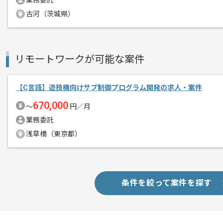
業務委託
商談回数
2回
その他募集要項
古河（茨城県）
募集人数
3人
作業開始日
2022/06/01
リモートワークが可能な案件
レバテック実績ありの企業からの案件で
エージェントからのコ
【C言語】遊技機向けサブ制御プログラム開発の求人・案件
C言語スキルを生かしていただけます。
メント
長期を予定しておりますため、
670,000
〜
円／月
腰を据えて参画されたい方におすすめで
業務委託
浅草橋（東京都）
条件を絞って案件を探す