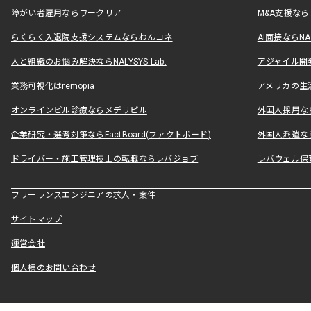
障がい者雇用ならワークリア
M&A支援な
らくらく入退院支援システムならわんコネ
AI面接ならNAL
人と組織のお悩み解決ならNALYSYS Lab.
アジャイル開発なら
業務可視化はremopia
アメリカの生活
オンラインピル診療ならメデリピル
外国人採用ならLe
企業研究・選考対策ならFactBoard(ファクトボード)
外国人派遣なら
ドライバー・施工管理技士の転職ならレバジョブ
レバウェル保
フリーランスエンジニアの求人・案件
サイトマップ
運営会社
個人様のお問い合わせ