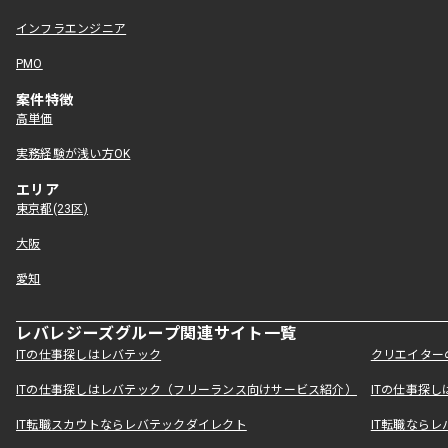
インフラエンジニア
PMO
案件特徴
高単価
実務経験が浅い方OK
エリア
東京都(23区)
大阪
愛知
レバレジーズグループ関連サイト一覧
ITの仕事探しはレバテック
クリエイター
ITの仕事探しはレバテック（フリーランス向けサービス紹介）
ITの仕事探
IT転職スカウトならレバテックダイレクト
IT転職なら