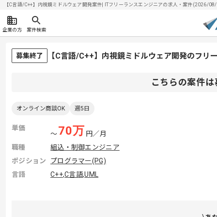
【C言語/C++】内視鏡ミドルウェア開発案件| ITフリーランスエンジニアの求人・案件(2026/08/
企業の方
案件検索
【C言語/C++】内視鏡ミドルウェア開発のフリ
募集終了
こちらの案件は
オンライン商談OK
週5日
単価
70
万
〜
円／月
職種
組込・制御エンジニア
ポジション
プログラマー(PG)
言語
C++
,
C言語
,
UML