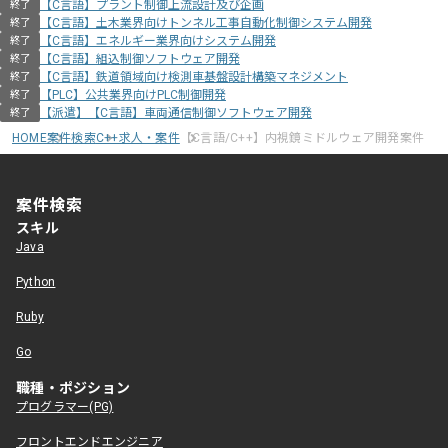
【C言語】プラント制御上流設計及び企画
終了
【C言語】土木業界向けトンネル工事自動化制御システム開発
終了
【C言語】エネルギー業界向けシステム開発
終了
【C言語】組込制御ソフトウェア開発
終了
【C言語】鉄道領域向け検測車基盤設計構築マネジメント
終了
【PLC】公共業界向けPLC制御開発
終了
【派遣】【C言語】車両通信制御ソフトウェア開発
終了
HOME
案件検索
C++求人・案件
【C言語/C++】内視鏡ミドルウェア開発案件
案件検索
スキル
Java
Python
Ruby
Go
職種・ポジション
プログラマー(PG)
フロントエンドエンジニア