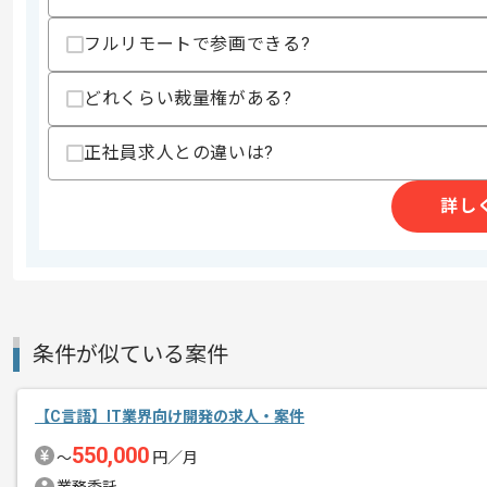
スキル
・C言語を用いた組込み開発経験3年以上
・下記いずれかの経験
フルリモートで参画できる?
ー組込Linux Driver開発経験
ーUserlandのLinux MW開発経験
どれくらい裁量権がある?
歓迎スキル
・CppUnitなどのTestSuiteを用いた経験
正社員求人との違いは?
・Gitを用いた経験
・FPGA制御経験
詳し
スキルに不安がある方へ
上記に似た経験やスキルをお持ちであれば申
精算条件
有
条件が似ている案件
精算・お支払い
精算基準時間
140時間〜180時間
支払いサイト
15日
【C言語】IT業界向け開発の求人・案件
550,000
〜
円／月