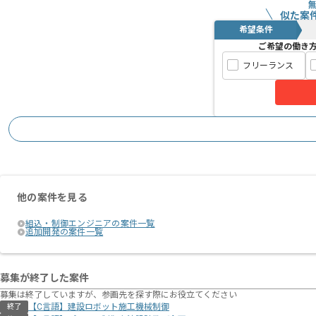
似た案
希望条件
ご希望の働き
フリーランス
他の案件を見る
組込・制御エンジニアの案件一覧
追加開発の案件一覧
募集が終了した案件
募集は終了していますが、参画先を探す際にお役立てください
【C言語】建設ロボット施工機械制御
終了