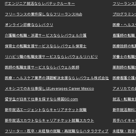
ITエンジニア就活ならレバテックルーキー
フリーランス
フリーランスの案件探しならフリーランスHub
プログラミン
オンライン診療ならレバクリ
医療・ヘルス
介護職の転職・派遣サービスならレバウェル介護
看護師の転職
保育士の転職支援サービスならレバウェル保育士
医療技師の転
リハビリ職の転職支援サービスならレバウェルリハビリ
栄養士の転職
医師の転職支援サービスならレバウェル医師
薬剤師の転職
医療・ヘルスケア業界の課題解決支援ならレバウェル株式会社
医療看護介護の
メキシコでのお仕事探しはLeverages Career Mexico
アメリカでのお仕事
留学生が日本で仕事を探すなら帰国GO.com
就活・転職支
新卒就活エージェントならキャリアチケット就職
新卒就活無料
新卒就活スカウトならキャリアチケット就職スカウト
若手ハイキャ
フリーター・既卒・未経験の就職・再就職ならハタラクティブ
未経験・若手