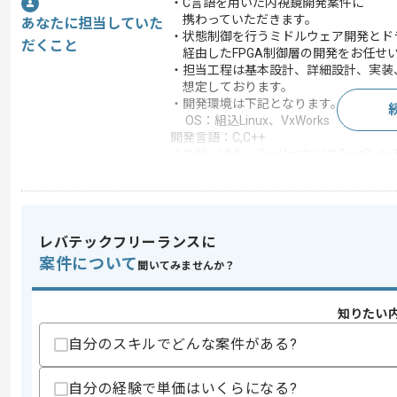
・C言語を用いた内視鏡開発案件に
携わっていただきます。
あなたに担当していた
・状態制御を行うミドルウェア開発とド
だくこと
経由したFPGA制御層の開発をお任せ
・担当工程は基本設計、詳細設計、実装
想定しております。
・開発環境は下記となります。
OS：組込Linux、VxWorks
開発言語：C,C++
その他：UML、CppUnitなどのTestSuit
この案件で扱う技術
OS
Linux
開発ツール
Git
レバテックフリーランスに
この案件のポイント
案件について
聞いてみませんか？
業務内容
追加開発
特徴
参画実績あり , 30代活躍
知りたい
自分のスキルでどんな案件がある?
求めるスキル
自分の経験で単価はいくらになる?