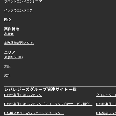
フロントエンドエンジニア
インフラエンジニア
PMO
案件特徴
高単価
実務経験が浅い方OK
エリア
東京都(23区)
大阪
愛知
レバレジーズグループ関連サイト一覧
ITの仕事探しはレバテック
クリエイター
ITの仕事探しはレバテック（フリーランス向けサービス紹介）
ITの仕事探
IT転職スカウトならレバテックダイレクト
IT転職なら