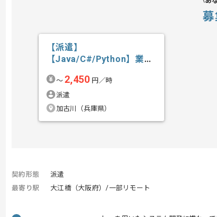
あ
募
【派遣】
【Java/C#/Python】業務
系、Web系シス...の求人・
2,450
〜
円／時
案件
派遣
加古川（兵庫県）
契約形態
派遣
最寄り駅
大江橋（大阪府）/一部リモート