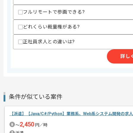
フルリモートで参画できる?
Javaの経験を活かしたい方におすすめ
どれくらい裁量権がある?
正社員求人との違いは?
詳し
条件が似ている案件
【派遣】【Java/C#/Python】業務系、Web系システム開発の求
2,450
〜
円／時