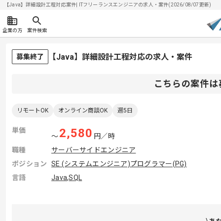
【Java】詳細設計工程対応案件| ITフリーランスエンジニアの求人・案件(2026/08/07更新)
企業の方
案件検索
【Java】詳細設計工程対応の求人・案件
募集終了
こちらの案件は
リモートOK
オンライン商談OK
週5日
単価
2,580
〜
円／時
職種
サーバーサイドエンジニア
ポジション
SE (システムエンジニア)
プログラマー(PG)
言語
Java
,
SQL