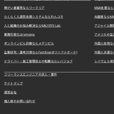
障がい者雇用ならワークリア
M&A支援な
らくらく入退院支援システムならわんコネ
AI面接ならNAL
人と組織のお悩み解決ならNALYSYS Lab.
アジャイル開発なら
業務可視化はremopia
アメリカの生活
オンラインピル診療ならメデリピル
外国人採用ならLe
企業研究・選考対策ならFactBoard(ファクトボード)
外国人派遣なら
ドライバー・施工管理技士の転職ならレバジョブ
レバウェル保
フリーランスエンジニアの求人・案件
サイトマップ
運営会社
個人様のお問い合わせ