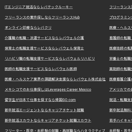
ITエンジニア就活ならレバテックルーキー
フリーランス
フリーランスの案件探しならフリーランスHub
プログラミン
オンライン診療ならレバクリ
医療・ヘルス
介護職の転職・派遣サービスならレバウェル介護
看護師の転職
保育士の転職支援サービスならレバウェル保育士
医療技師の転
リハビリ職の転職支援サービスならレバウェルリハビリ
栄養士の転職
医師の転職支援サービスならレバウェル医師
薬剤師の転職
医療・ヘルスケア業界の課題解決支援ならレバウェル株式会社
医療看護介護の
メキシコでのお仕事探しはLeverages Career Mexico
アメリカでのお仕事
留学生が日本で仕事を探すなら帰国GO.com
就活・転職支
新卒就活エージェントならキャリアチケット就職
新卒就活無料
新卒就活スカウトならキャリアチケット就職スカウト
若手ハイキャ
フリーター・既卒・未経験の就職・再就職ならハタラクティブ
未経験・若手