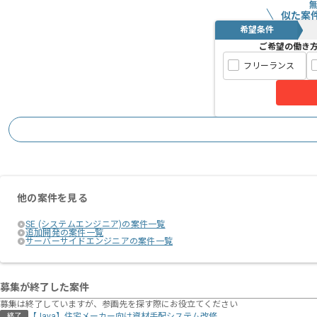
似た案
希望条件
ご希望の働き
フリーランス
他の案件を見る
SE (システムエンジニア)の案件一覧
追加開発の案件一覧
サーバーサイドエンジニアの案件一覧
募集が終了した案件
募集は終了していますが、参画先を探す際にお役立てください
【Java】住宅メーカー向け資材⼿配システム改修
終了