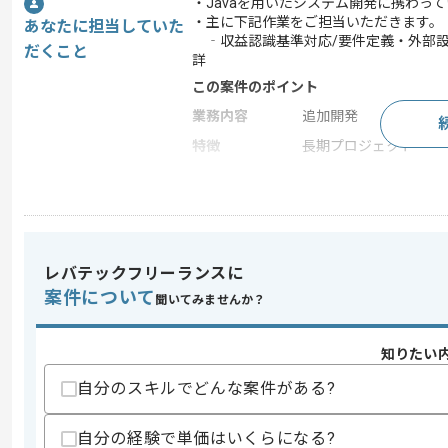
・Javaを用いたシステム開発に携わっ
・主に下記作業をご担当いただきます。
あなたに担当していた
‐収益認識基準対応/要件定義・外部
だくこと
詳
この案件のポイント
業務内容
追加開発
特徴
長期プロジェクト
求めるスキル
スキル
・詳細設計～製造・テストの実務経験
レバテックフリーランスに
スキルに不安がある方へ
案件について
聞いてみませんか？
上記に似た経験やスキルをお持ちであれば申
知りたい
自分のスキルでどんな案件がある?
東証1部上場のソフトウェア開発会社の1
エージェントからのコ
でございます。
自分の経験で単価はいくらになる?
メント