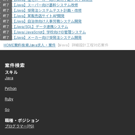
【Java】スーパー向け基幹システム改修
終了
【Java】受発注システムテスト計画・改修
終了
【Java】某販売店サイトAP開発
終了
【Java】自治体向け人事労務システム開発
終了
【Java/SQL】データ連携システム
終了
【Java/JavaScript】学校向けID管理システム
終了
【Java】メーカー向け受発注システム開発
終了
HOME
案件検索
Java求人・案件
【Java】詳細設計工程対応案件
案件検索
スキル
Java
Python
Ruby
Go
職種・ポジション
プログラマー(PG)