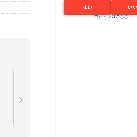
はい
い
ログインはこちら
【Rudy/PHP/React】Web
サービス開発の求人・案件
900,000
〜
円／月
業務委託
六本木（東京都）