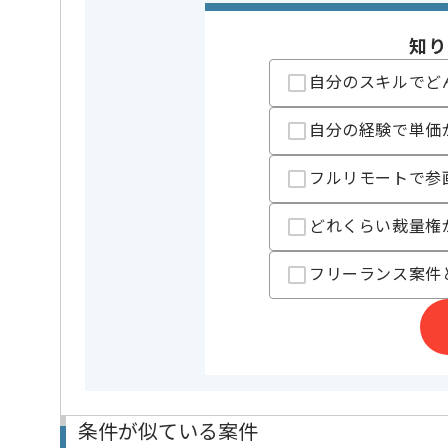
クラウド
Heroku
開発ツール
GitHub
知り
自分のスキルでど
特徴
この案件のポイント
長期プロジ
自分の経験で単価
精算条件
有
精算・お支払い
精算基準時間
140時間
フルリモートで参
支払いサイト
15日
どれくらい裁量権
フリーランス案件
担当者より
FAQシステム搭載型SaaS開発を行っているベンチャー
より満足度の高いサービスを提供するために、
開発チーム内外のコミュニケーションを大切にしてい
風通しが良く、幅広い関係者に積極的に意見を出して
プロジェクトにより深く関わる事が可能な環境です。
条件が似ている案件
フルリモートでの作業が可能です。