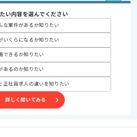
たい内容を選んでください
んな案件があるか知りたい
ェクト , 新技術に積極的 , 週3日から可能 , 自社サービスあり
がいくらになるか知りたい
〜180時間
画できるか知りたい
があるのか知りたい
と正社員求人の違いを知りたい
企業です。
詳しく聞いてみる
る現場です。
、