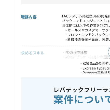
FAQシステム搭載型SaaS開発
職務内容
バックエンドエンジニアとして
具体的には以下の作業を想定
- セールスやカスタマーサク
- フロントエンドとバックエ
- 新機能の提案や企画、実装
・Node.jsの経験
求めるスキル
・Webアプリケーションの開
・B2B SaaSの
・Express/TypeS
・Pythonの実務経
歓迎スキル
・HerokuやGoogl
・統計処理の知識
・リモートワーク
レバテックフリーラ
※上記に似た経験やスキルをお持ち
案件につい
フレームワーク
Node.js , 
この案件で扱う技術