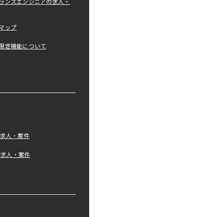
ランスエンジニアの求人・
マップ
限定機能について
の求人・案件
tの求人・案件