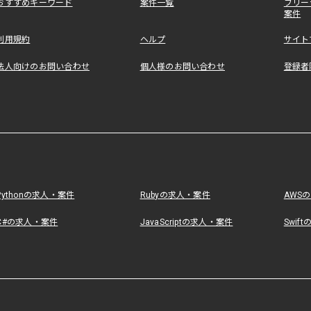
おすすめキーワード
案件一覧
フリー
案件
利用規約
ヘルプ
サイト
法人向けのお問い合わせ
個人様のお問い合わせ
登録者
Pythonの求人・案件
Rubyの求人・案件
AWS
C#の求人・案件
JavaScriptの求人・案件
Swif