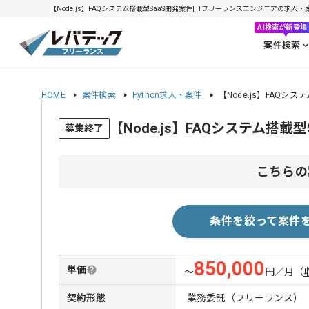
【Node.js】FAQシステム搭載型SaaS開発案件| ITフリーランスエンジニアの求人・案件(
AI検索が新登場
案件検索
HOME
案件検索
Python求人・案件
【Node.js】FAQシ
【Node.js】FAQシステム搭
募集終了
こちらの
条件を絞って案件
850,000
単価
〜
円／月
（
契約形態
業務委託（フリーランス）