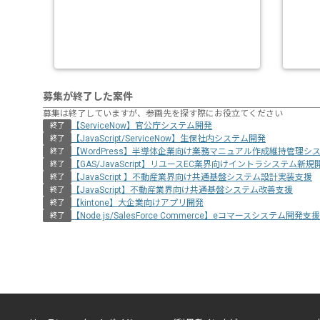
募集が終了した案件
募集は終了していますが、参画先を探す際にお役立てください
【ServiceNow】官公庁システム開発
終了
【JavaScript/ServiceNow】生保社内システム開発
終了
【WordPress】半導体企業向け業務マニュアル作成維持管理シ
終了
【GAS/JavaScript】リユースEC業界向けイントラシステム新規
終了
【JavaScript 】不動産業界向け共通基盤システム設計実装支援
終了
【JavaScript】不動産業界向け共通基盤システム改善支援
終了
【kintone】大企業向けアプリ開発
終了
【Node.js/SalesForce Commerce】eコマースシステム開発支援
終了