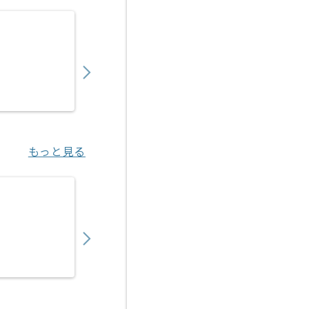
【Rudy/PHP/React】Webサービス開発の求
900,000
〜
円／月
業務委託
六本木（東京都）
もっと見る
【Node.js/React Native】オンライン
850,000
〜
円／月
業務委託
渋谷（東京都）