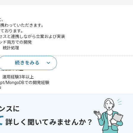
に、
携わっていただきます。
しております。
セスと連携しながら立案および実装
ンド両方での開発
、統計処理
続きをみる
発経験2年以上
開発、運用経験3年以上
cript/MongoDBでの開発経験
験
e Cloud Platformに関連する開発と運用経験
と経験
経験
ンスに
であれば申し込み可能なケースもございます！まずはお気軽にご相談ください！
て
詳しく聞いてみませんか？
React