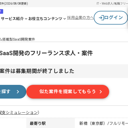
2026/08/08更新)
IT・Web求人/転職
フリ
！
ログイン
採用企業の方へ
サービス紹介
お役立ちコンテンツ
ステム搭載型SaaS開発案件
載型SaaS開発のフリーランス求人・案件
案件は募集期間が終了しました
を探す
似た案件を提案してもらう
収支シミュレーション
）
最寄り駅
新橋（東京都）/フルリモ