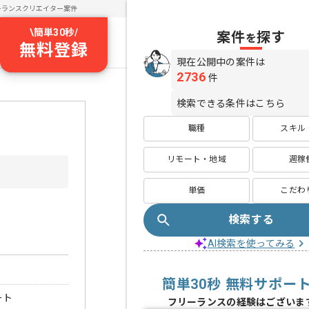
ーランスクリエイター案件
\
簡単30秒
/
案件
探す
を
無料登録
現在公開中の案件は
2736
件
検索できる条件はこちら
職種
スキル
リモート・地域
週稼
単価
こだわ
検索する
AI検索を使ってみる
簡単30秒 無料サポー
ート
フリーランスの経験はございま