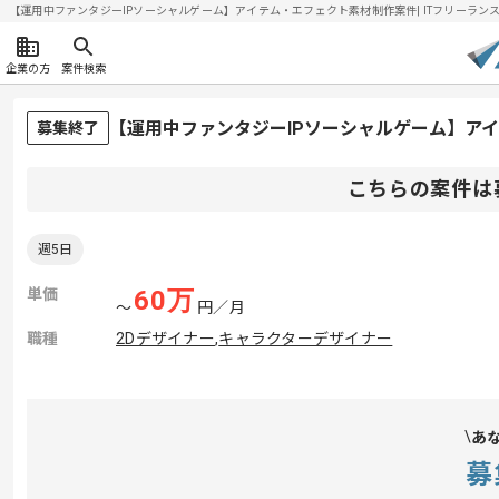
【運用中ファンタジーIPソーシャルゲーム】アイテム・エフェクト素材制作案件| ITフリーランスエン
企業の方
案件検索
【運用中ファンタジーIPソーシャルゲーム】ア
募集終了
こちらの案件は
週5日
単価
60
万
〜
円／月
職種
2Dデザイナー
,
キャラクターデザイナー
あ
募