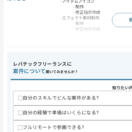
-アイテムアイコン
- 制作
- 修正指示作成
-エフェクト素材制作
- 制作
- 修正指示作成
求めるスキル
スキル
・ソーシャルゲーム運用経験2年以上
レバテックフリーランスに
・Photoshop使用経験２年
案件について
聞いてみませんか？
歓迎スキル
・キャラクターカードイラストの制作経
知りたい
・外注管理の経験2年以上
・各エフェクトツールでのエフェクト制
自分のスキルでどんな案件がある?
・ドットでのエフェクト素材制作経験
自分の経験で単価はいくらになる?
スキルに不安がある方へ
上記に似た経験やスキルをお持ちであれば申
フルリモートで参画できる?