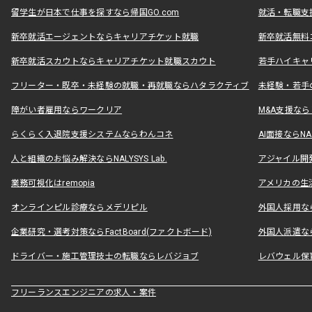
留学生が日本で仕事を探すなら帰国GO.com
就活・転職支
新卒就活エージェントならキャリアチケット就職
新卒就活無料
新卒就活スカウトならキャリアチケット就職スカウト
若手ハイキャ
フリーター・既卒・未経験の就職・再就職ならハタラクティブ
未経験・若手
障がい者雇用ならワークリア
M&A支援な
らくらく入退院支援システムならわんコネ
AI面接ならNAL
人と組織のお悩み解決ならNALYSYS Lab.
アジャイル開発なら
業務可視化はremopia
アメリカの生活
オンラインピル診療ならメデリピル
外国人採用ならLe
企業研究・選考対策ならFactBoard(ファクトボード)
外国人派遣なら
ドライバー・施工管理技士の転職ならレバジョブ
レバウェル保
フリーランスエンジニアの求人・案件