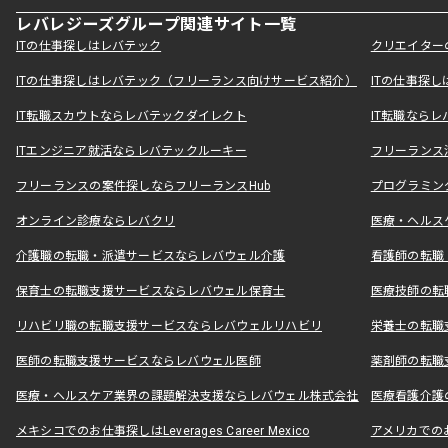
レバレジーズグループ関連サイト一覧
ITの仕事探しはレバテック
クリエイター
ITの仕事探しはレバテック（フリーランス向けサービス紹介）
ITの仕事探
IT転職スカウトならレバテックダイレクト
IT転職なら
ITエンジニア就活ならレバテックルーキー
フリーランス
フリーランスの案件探しならフリーランスHub
プログラミン
オンライン診療ならレバクリ
医療・ヘルス
介護職の転職・派遣サービスならレバウェル介護
看護師の転職
保育士の転職支援サービスならレバウェル保育士
医療技師の転
リハビリ職の転職支援サービスならレバウェルリハビリ
栄養士の転職
医師の転職支援サービスならレバウェル医師
薬剤師の転職
医療・ヘルスケア業界の課題解決支援ならレバウェル株式会社
医療看護介護の
メキシコでのお仕事探しはLeverages Career Mexico
アメリカでのお仕事