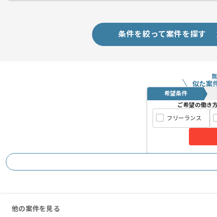
スピード感、技術力に定評があり、教育
条件を絞って案件を探す
向上心のある方には非常にマッチしてい
オフィスは駅からも近く、 アットホー
似た案
希望条件
ご希望の働き
フリーランス
他の案件を見る