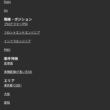
Ruby
Go
職種・ポジション
プログラマー(PG)
フロントエンドエンジニア
インフラエンジニア
PMO
案件特徴
高単価
実務経験が浅い方OK
エリア
東京都(23区)
大阪
愛知