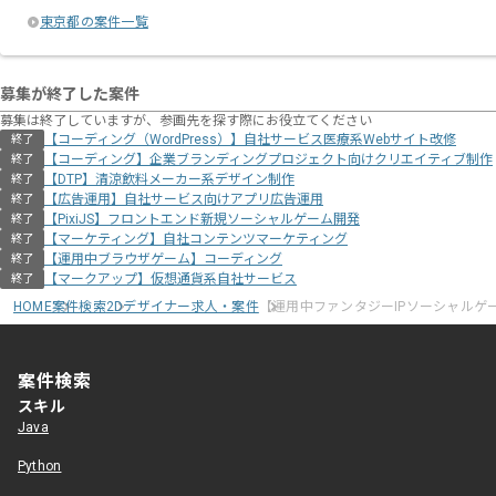
東京都の案件一覧
募集が終了した案件
募集は終了していますが、参画先を探す際にお役立てください
【コーディング（WordPress）】自社サービス医療系Webサイト改修
終了
【コーディング】企業ブランディングプロジェクト向けクリエイティブ制作
終了
【DTP】清涼飲料メーカー系デザイン制作
終了
【広告運用】自社サービス向けアプリ広告運用
終了
【PixiJS】フロントエンド新規ソーシャルゲーム開発
終了
【マーケティング】自社コンテンツマーケティング
終了
【運用中ブラウザゲーム】コーディング
終了
【マークアップ】仮想通貨系自社サービス
終了
HOME
案件検索
2Dデザイナー求人・案件
【運用中ファンタジーIPソーシャルゲ
案件検索
スキル
Java
Python