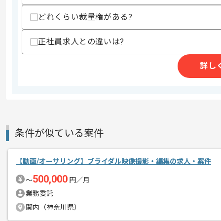
どれくらい裁量権がある?
精算条件
有
精算・お支払い
精算基準時間
140時間〜200時間
正社員求人との違いは?
支払いサイト
15日
詳し
商談回数
1回
その他募集要項
募集人数
1人
作業開始日
2020/10/29
条件が似ている案件
【動画/オーサリング】ブライダル映像撮影・編集の求人・案件
ソーシャルアプリの開発に注力しており
エージェントからのコ
500,000
質の高いゲームを提供している会社です
〜
円／月
メント
業務委託
“わくわくするサービスを作ることが大事
関内（神奈川県）
企画等にも積極的に参加することができ