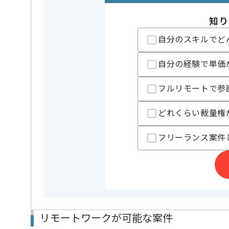
精算条件
有
精算・お支払い
知り
精算基準時間
140時間
自分のスキルでど
支払いサイト
15日
自分の経験で単価
担当者より
フルリモートで参
受託開発案件とオウンドサービスの開発を行っているW
どれくらい裁量権
今回は複数の受託開発案件をご担当頂く予定でござい
フリーランス案件
これまでの経験を活かしたい方におすすめの案件です
リモートワークが可能な案件