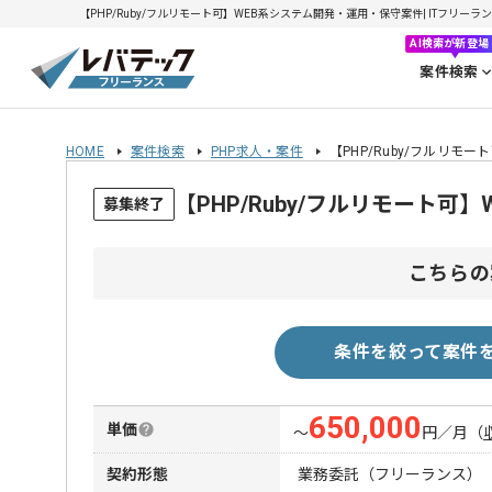
【PHP/Ruby/フルリモート可】WEB系システム開発・運用・保守案件| ITフリーランス
AI検索が新登場
案件検索
HOME
案件検索
PHP求人・案件
【PHP/Ruby/フルリ
【PHP/Ruby/フルリモート
募集終了
こちらの
条件を絞って案件
650,000
単価
〜
円／月
（
契約形態
業務委託（フリーランス）