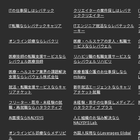
ITの仕事探しはレバテック
クリエイターの案件探しはレバテ
ッククリエイター
IT転職ならレバテックキャリア
ITエンジニア就活ならレバテックル
ーキー
オンライン診療ならレバクリ
医療・ヘルスケアの求人・転職サ
ービスならレバウェル
医療技師の転職支援サービスなら
リハビリ職の転職支援サービスな
レバウェル医療技師
らレバウェルリハビリ
医療・ヘルスケア業界の課題解決
医療看護介護のお仕事探しなら
支援ならレバウェル株式会社
mikaru
就活・転職支援サービスならキャ
新卒就活エージェントならキャリ
リアチケット
アチケット就職
フリーター・既卒・未経験の就
未経験・若手の仕事探しメディア／
職・再就職ならハタラクティブ
ハタラクティブ プラス
AI面接ならNALYSYS
人と組織のお悩み解決なら
NALYSYS Lab.
オンラインピル診療ならメデリピ
外国人採用ならLeverages Global
ル