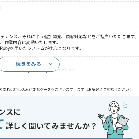
ンテナンス、それに伴う追加開発、顧客対応などをご担当いただきます。
、作業内容は変動いたします。
Rubyを用いたシステムが中心となります。
続きをみる
いた開発経験3年以上
avel、Ruby on Rails)の経験3年以上
であれば申し込み可能なケースもございます！まずはお気軽にご相談ください！
Rails , CakePHP
ンスに
て
詳しく聞いてみませんか？
中