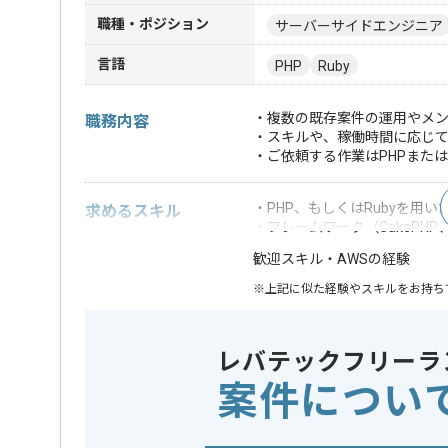
職種・ポジション
サーバーサイドエンジニア
言語
PHP
Ruby
・複数の既存案件の運用やメ
職務内容
・スキルや、稼働時間に応じて
・ご依頼する作業はPHPまたは
・PHP、もしくはRubyを用
求めるスキル
・フレームワーク（CakePHP、Lar
・AWSの経験
歓迎スキル
※上記に似た経験やスキルをお持ち
フレームワーク
Laravel , 
この案件で扱う技術
レバテックフリーラ
クラウド
AWS
案件につい
特徴
この案件のポイント
20代活躍