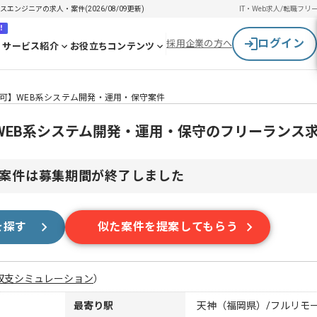
エンジニアの求人・案件(2026/08/09更新)
IT・Web求人/転職
フリ
！
ログイン
採用企業の方へ
サービス紹介
お役立ちコンテンツ
モート可】WEB系システム開発・運用・保守案件
可】WEB系システム開発・運用・保守のフリーランス
案件は募集期間が終了しました
を探す
似た案件を提案してもらう
収支シミュレーション
）
最寄り駅
天神（福岡県）/フルリモ