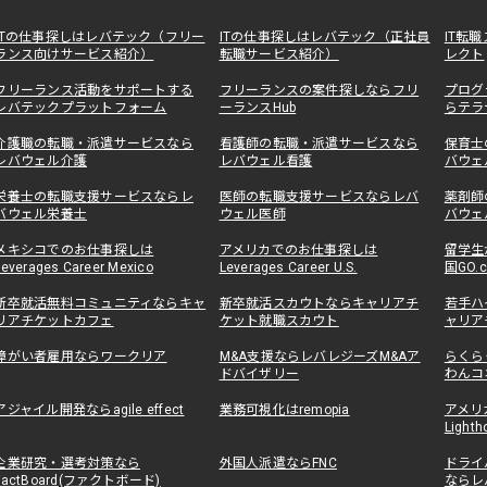
ITの仕事探しはレバテック（フリー
ITの仕事探しはレバテック（正社員
IT転
ランス向けサービス紹介）
転職サービス紹介）
レクト
フリーランス活動をサポートする
フリーランスの案件探しならフリ
プログ
レバテックプラットフォーム
ーランスHub
らテラ
介護職の転職・派遣サービスなら
看護師の転職・派遣サービスなら
保育士
レバウェル介護
レバウェル看護
バウェ
栄養士の転職支援サービスならレ
医師の転職支援サービスならレバ
薬剤師
バウェル栄養士
ウェル医師
バウェ
メキシコでのお仕事探しは
アメリカでのお仕事探しは
留学生
Leverages Career Mexico
Leverages Career U.S.
国GO.
新卒就活無料コミュニティならキャ
新卒就活スカウトならキャリアチ
若手ハ
リアチケットカフェ
ケット就職スカウト
ャリア
障がい者雇用ならワークリア
M&A支援ならレバレジーズM&Aア
らくら
ドバイザリー
わんコ
アジャイル開発ならagile effect
業務可視化はremopia
アメリ
Lighth
企業研究・選考対策なら
外国人派遣ならFNC
ドライ
FactBoard(ファクトボード)
ならレ