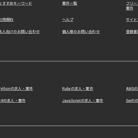
おすすめキーワード
案件一覧
フリー
案件
利用規約
ヘルプ
サイト
法人向けのお問い合わせ
個人様のお問い合わせ
登録者
Pythonの求人・案件
Rubyの求人・案件
AWS
C#の求人・案件
JavaScriptの求人・案件
Swif