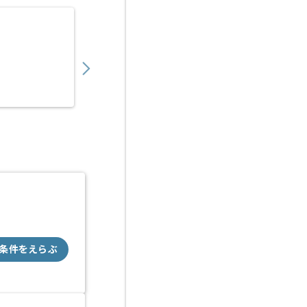
【PHP/Java】保険業界向けWebシステム
700,000
〜
円／月
業務委託
神谷町（東京都）
条件をえらぶ