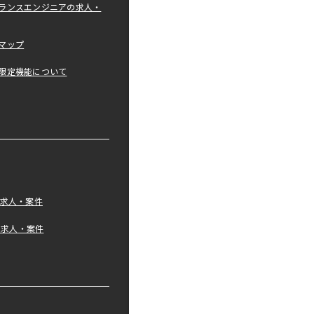
ランスエンジニアの求人・
マップ
限定機能について
の求人・案件
tの求人・案件