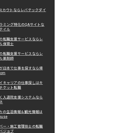
職スカウトならレバテックダイ
ラミング特化のQAサイトな
テイル
の転職支援サービスならレ
ル保育士
の転職支援サービスならレ
ル薬剤師
が日本で仕事を探すなら帰
com
イキャリアの仕事探しはキ
チケット転職
く入退院支援システムなら
ネ
カの生活情報＆観光情報は
ouse
バー・施工管理技士の転職
バジョブ