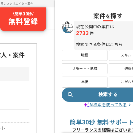
ーランスクリエイター案件
\
簡単30秒
/
案件
探す
を
無料登録
現在公開中の案件は
2733
件
検索できる条件はこちら
求人・案件
職種
スキル
リモート・地域
週稼
単価
こだわ
検索する
AI検索を使ってみる
簡単30秒 無料サポー
ート
フリーランスの経験はございま