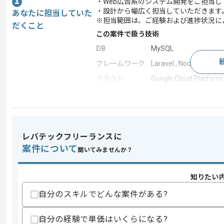
・Web広告系のシステム開発をご担当し
・設計から幅広く担当していただきます
あなたに担当していた
※担当範囲は、ご経験および進捗状況に
だくこと
この案件で扱う技術
DB
MySQL
フレームワーク
Laravel , Node.js , Vue.j
クラウド
Google Cloud Platform
この案件のポイント
業務内容
新規開発 , 追加開発
担当領域/システ
広告・デザイン・イベ
ム
レバテックフリーランスに
特徴
20代活躍中 , 30代活躍
案件について
聞いてみませんか？
知りたい
求めるスキル
自分のスキルでどんな案件がある?
スキル
・Pythonを用いた開発経験
・オブジェクト指向らしい高い改修性を
- REST APIまたはMVCフレームワ
自分の経験で単価はいくらになる?