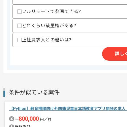
- RDBの基本的なテーブル設計とスロ
- AWS上でのウェブアプリケーショ
フルリモートで参画できる?
歓迎スキル
・LambdaおよびFargateを利用した
どれくらい裁量権がある?
・フロントエンド開発経験
・Laravelを用いた開発経験
正社員求人との違いは?
・Web広告、アフィリエイト業界のドメ
スキルに不安がある方へ
詳し
上記に似た経験やスキルをお持ちであれば申
精算条件
有
精算・お支払い
精算基準時間
140時間〜180時間
条件が似ている案件
支払いサイト
15日
【Python】教育機関向け外国籍児童日本語教育アプリ開発の求人
800,000
〜
円／月
商談回数
1回