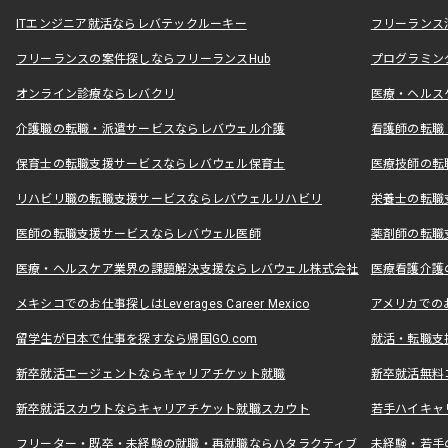
ITエンジニア就活ならレバテックルーキー
フリーランス
フリーランスの案件探しならフリーランスHub
プログラミン
オンライン診療ならレバクリ
医療・ヘルス
介護職の転職・派遣サービスならレバウェル介護
看護師の転職
保育士の転職支援サービスならレバウェル保育士
医療技師の転
リハビリ職の転職支援サービスならレバウェルリハビリ
栄養士の転職
医師の転職支援サービスならレバウェル医師
薬剤師の転職
医療・ヘルスケア業界の課題解決支援ならレバウェル株式会社
医療看護介護の
メキシコでのお仕事探しはLeverages Career Mexico
アメリカでのお仕事
留学生が日本で仕事を探すなら帰国GO.com
就活・転職支
新卒就活エージェントならキャリアチケット就職
新卒就活無料
新卒就活スカウトならキャリアチケット就職スカウト
若手ハイキャ
フリーター・既卒・未経験の就職・再就職ならハタラクティブ
未経験・若手