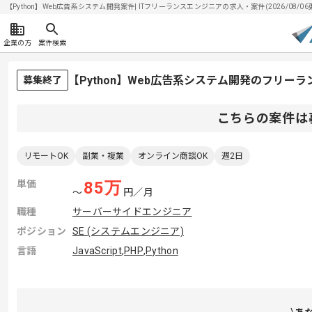
【Python】Web広告系システム開発案件| ITフリーランスエンジニアの求人・案件(2026/08/06
企業の方
案件検索
【Python】Web広告系システム開発のフリー
募集終了
こちらの案件は
リモートOK
副業・複業
オンライン商談OK
週2日
単価
85
万
〜
円／月
職種
サーバーサイドエンジニア
ポジション
SE (システムエンジニア)
言語
JavaScript
,
PHP
,
Python