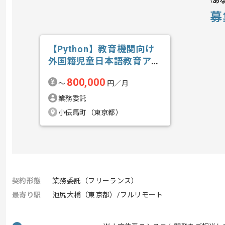
あ
募
【Python】教育機関向け
外国籍児童日本語教育アプ
リ開発の求人・案件
800,000
〜
円／月
業務委託
小伝馬町（東京都）
契約形態
業務委託（フリーランス）
最寄り駅
池尻大橋（東京都）/フルリモート