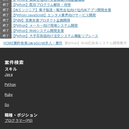
【Python】既存プログラム解析・改修
終了
【AIエンジニア】菓子製造・販売会社向け社内AIアプリ開発支援
終了
【Python/JavaScript】エンタメ業界向けサービス開発
終了
【PdM】営業支援プロダクト企画開発
終了
【Python】メーカー向け現場システム開発
終了
【Python】Webシステム開発支援
終了
【Python】大手百貨店向け注文システム機能リプレース
終了
HOME
案件検索
JavaScript求人・案件
【Python】Web広告系システム開発案件
案件検索
スキル
Java
Python
Ruby
Go
職種・ポジション
プログラマー(PG)