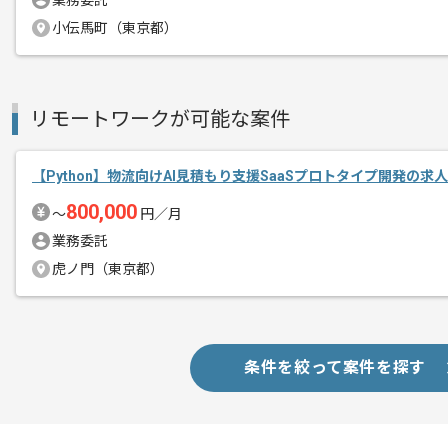
業務委託
その他募集要項
募集人数
1人
小伝馬町（東京都）
作業開始日
2022/05/16
リモートワークが可能な案件
インターネット広告やWebメディアに
エージェントからのコ
メント
【Python】物流向けAI見積もり支援SaaSプロトタイプ開発の求
技術的に分からないことがあっても自走
800,000
サービスの課題解決をして頂ける方にマ
〜
円／月
業務委託
基本的にはフルリモートでの作業を見込
虎ノ門（東京都）
プロジェクトは長期を想定しており、中
参画を希望される方にはお勧めの案件と
条件を絞って案件を探す