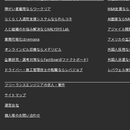
障がい者雇用ならワークリア
M&A支援な
らくらく入退院支援システムならわんコネ
AI面接ならNAL
人と組織のお悩み解決ならNALYSYS Lab.
アジャイル開発なら
業務可視化はremopia
アメリカの生活
オンラインピル診療ならメデリピル
外国人採用ならLe
企業研究・選考対策ならFactBoard(ファクトボード)
外国人派遣なら
ドライバー・施工管理技士の転職ならレバジョブ
レバウェル保
フリーランスエンジニアの求人・案件
サイトマップ
運営会社
個人様のお問い合わせ