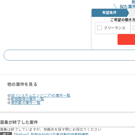
似た案
希望条件
ご希望の働き
フリーランス
他の案件を見る
SE (システムエンジニア)の案件一覧
新規開発の案件一覧
東京都の案件一覧
募集が終了した案件
募集は終了していますが、参画先を探す際にお役立てください
【Python】製薬会社向け文書自動作成基盤構築
終了