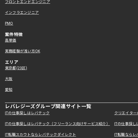
フロントエンドエンジニア
インフラエンジニア
PMO
案件特徴
高単価
実務経験が浅い方OK
エリア
東京都(23区)
大阪
愛知
レバレジーズグループ関連サイト一覧
ITの仕事探しはレバテック
クリエイター
ITの仕事探しはレバテック（フリーランス向けサービス紹介）
ITの仕事探
IT転職スカウトならレバテックダイレクト
IT転職なら