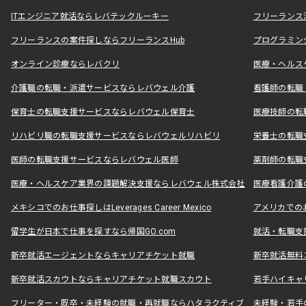
ITエンジニア就活ならレバテックルーキー
フリーランス
フリーランスの案件探しならフリーランスHub
プログラミン
オンライン診療ならレバクリ
医療・ヘルス
介護職の転職・派遣サービスならレバウェル介護
看護師の転職
保育士の転職支援サービスならレバウェル保育士
医療技師の転
リハビリ職の転職支援サービスならレバウェルリハビリ
栄養士の転職
医師の転職支援サービスならレバウェル医師
薬剤師の転職
医療・ヘルスケア業界の課題解決支援ならレバウェル株式会社
医療看護介護の
メキシコでのお仕事探しはLeverages Career Mexico
アメリカでのお仕事
留学生が日本で仕事を探すなら帰国GO.com
就活・転職支
新卒就活エージェントならキャリアチケット就職
新卒就活無料
新卒就活スカウトならキャリアチケット就職スカウト
若手ハイキャ
フリーター・既卒・未経験の就職・再就職ならハタラクティブ
未経験・若手