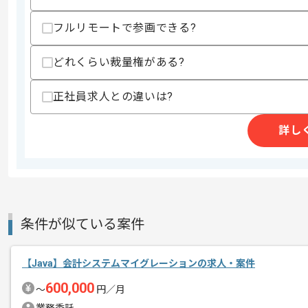
フルリモートで参画できる?
精算条件
有
精算・お支払い
どれくらい裁量権がある?
精算基準時間
140時間〜180時間
支払いサイト
15日
正社員求人との違いは?
詳し
商談回数
1回
その他募集要項
募集人数
1人
作業開始日
2022/06/01
条件が似ている案件
Javaの開発経験を活かしていきたい方
エージェントからのコ
【Java】会計システムマイグレーションの求人・案件
メント
600,000
〜
円／月