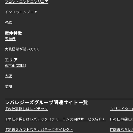
フロントエンドエンジニア
インフラエンジニア
PMO
案件特徴
高単価
実務経験が浅い方OK
エリア
東京都(23区)
大阪
愛知
レバレジーズグループ関連サイト一覧
ITの仕事探しはレバテック
クリエイター
ITの仕事探しはレバテック（フリーランス向けサービス紹介）
ITの仕事探
IT転職スカウトならレバテックダイレクト
IT転職なら