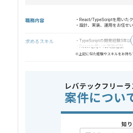
・React/TypeScrip
職務内容
・設計、実装、運用をお任せ
・TypeScriptの開発経験3年以
求めるスキル
・Reactを用いた実務経験
※上記に似た経験やスキルをお持ち
フレームワーク
この案件で扱う技術
React
レバテックフリーラ
業界
ECサイト
この案件のポイント
案件につい
業務内容
追加開発
担当領域/システム
広告・デ
特徴
急募 , B
い
知り
精算条件
有
精算・お支払い