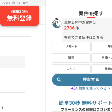
ーランスクリエイター案件
\
簡単30秒
/
案件
探す
を
無料登録
現在公開中の案件は
2736
件
検索できる条件はこちら
リモート
単
職種
言語・
エリア
稼働
検索する
AI検索を使ってみる
簡単30秒 無料サポー
ート
フリーランスの経験はございま