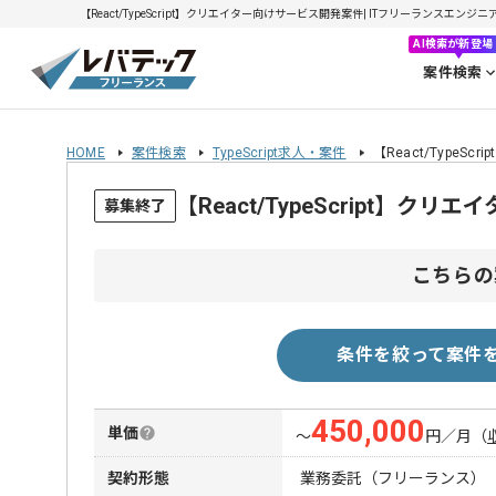
【React/TypeScript】クリエイター向けサービス開発案件| ITフリーランスエンジニア
AI検索が新登場
案件検索
HOME
案件検索
TypeScript求人・案件
【React/Type
【React/TypeScript
募集終了
こちらの
条件を絞って案件
450,000
単価
〜
円／月
（
契約形態
業務委託（フリーランス）