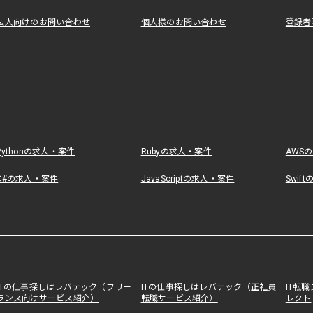
法人向けのお問い合わせ
個人様のお問い合わせ
登録者
Pythonの求人・案件
Rubyの求人・案件
AWS
C#の求人・案件
JavaScriptの求人・案件
Swif
ITの仕事探しはレバテック（フリー
ITの仕事探しはレバテック（正社員
IT転
ランス向けサービス紹介）
転職サービス紹介）
レクト