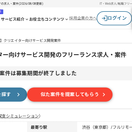
の求人・案件(2026/08/08更新)
IT・Web求人/転職
フリ
！
ログイン
採用企業の方へ
サービス紹介
お役立ちコンテンツ
Script】クリエイター向けサービス開発案件
】クリエイター向けサービス開発のフリーランス求人・案件
案件は募集期間が終了しました
を探す
似た案件を提案してもらう
収支シミュレーション
）
最寄り駅
渋谷（東京都）/フルリモ