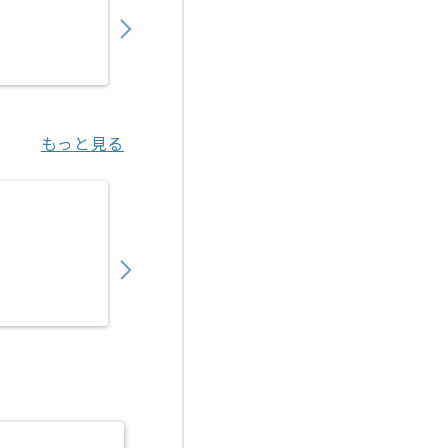
900,000
〜
円／月
業務委託
六本木（東京都）
もっと見る
【Node.js/React Native】オンライン
850,000
〜
円／月
業務委託
渋谷（東京都）