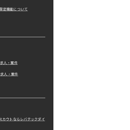
限定機能について
の求人・案件
tの求人・案件
職スカウトならレバテックダイ