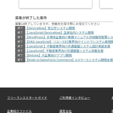
募集が終了した案件
募集は終了していますが、参画先を探す際にお役立てください
【ServiceNow】官公庁システム開発
終了
【JavaScript/ServiceNow】生保社内システム開発
終了
【WordPress】半導体企業向け業務マニュアル作成維持管理シ
終了
【GAS/JavaScript】リユースEC業界向けイントラシステム新規
終了
【JavaScript 】不動産業界向け共通基盤システム設計実装支援
終了
【JavaScript】不動産業界向け共通基盤システム改善支援
終了
【kintone】大企業向けアプリ開発
終了
【Node.js/SalesForce Commerce】eコマースシステム開発支援
終了
フリーランススタートガイド
ご利用者インタビュー
企業紹介ファイル
運営会社