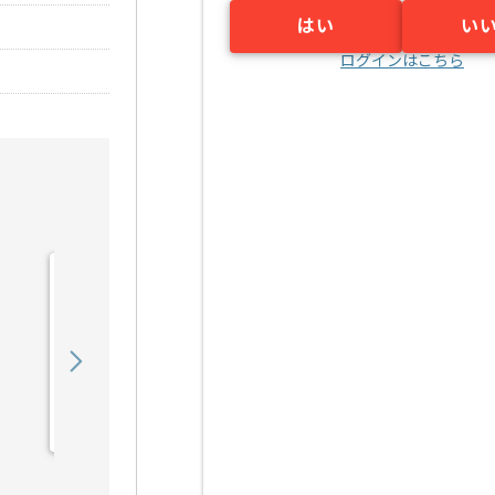
はい
い
ログインはこちら
【Rudy/PHP/React】Web
サービス開発の求人・案件
900,000
〜
円／月
業務委託
六本木（東京都）