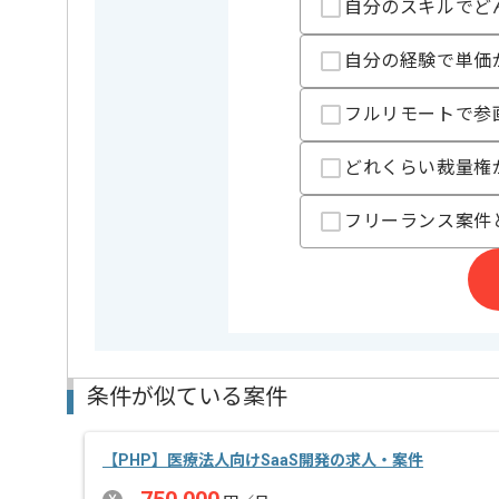
自分のスキルでど
精算基準時間
84時間〜
支払いサイト
15日
自分の経験で単価
フルリモートで参
担当者より
どれくらい裁量権
React/TypeScriptのご経験を活かしたい方にお勧めで
チームでの開発が得意な方にマッチします。
フリーランス案件
基本的にはフルリモートでの作業を見込んでおります
条件が似ている案件
【PHP】医療法人向けSaaS開発の求人・案件