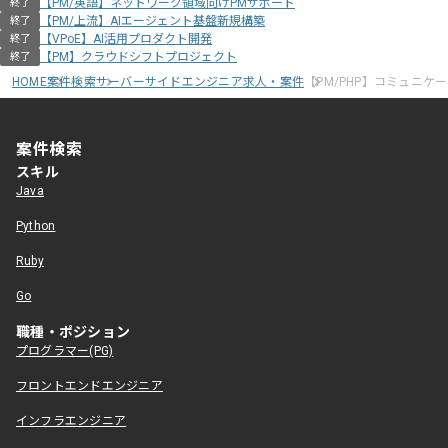
【PM/英語】ネットワーク領域向けPMサポート
終了
【PM/上流】AIエージェント基盤新規構築
終了
【VPoE】AI活用プロダクト開発
終了
【PM】クラウドシフトプロジェクト
終了
HOME
案件検索
サーバーサイドエンジニア求人・案件
【PM/PHP】コミュニ
案件検索
スキル
Java
Python
Ruby
Go
職種・ポジション
プログラマー(PG)
フロントエンドエンジニア
インフラエンジニア