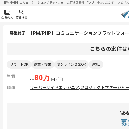
【PM/PHP】コミュニケーションプラットフォーム再構築案件| ITフリーランスエンジニアの求人・案件
企業の方
案件検索
【PM/PHP】コミュニケーションプラットフォ
募集終了
こちらの案件は
リモートOK
副業・複業
オンライン商談OK
週3日
単価
80
万
〜
円／月
職種
サーバーサイドエンジニア
,
プロジェクトマネージャー(
あ
募