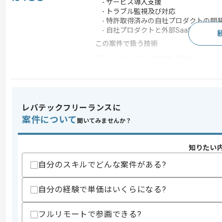
- サービス導入支援
- トラブル監視及び対応
- 特許取得済みの自社プロダクトの開
- 自社プロダクトと外部SaaSプロダ
この案件で扱う技術
フレームワーク
Laravel , Vue.js
この案件のポイント
特徴
長期プロジェクト , LAM
レバテックフリーランスに
案件について
聞いてみませんか？
求めるスキル
スキル
・PMの経験3年以上
知りたい
・Laravel、Vue.jsいずれかの開発経験
自分のスキルでどんな案件がある?
歓迎スキル
・上流工程からの実務経験
・WebプログラムまたはWebAPIの設
自分の経験で単価はいくらになる?
・サーバ設計、構築、運用（Linux Cento
・フルスタックでの開発経験
フルリモートで参画できる?
・SREとしての経験