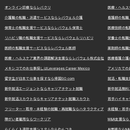
オンライン診療ならレバクリ
医療・ヘルス
介護職の転職・派遣サービスならレバウェル介護
看護師の転職
保育士の転職支援サービスならレバウェル保育士
医療技師の転
リハビリ職の転職支援サービスならレバウェルリハビリ
栄養士の転職
医師の転職支援サービスならレバウェル医師
薬剤師の転職
医療・ヘルスケア業界の課題解決支援ならレバウェル株式会社
医療看護介護の
メキシコでのお仕事探しはLeverages Career Mexico
アメリカでのお仕事
留学生が日本で仕事を探すなら帰国GO.com
就活・転職支
新卒就活エージェントならキャリアチケット就職
新卒就活無料
新卒就活スカウトならキャリアチケット就職スカウト
若手ハイキャ
フリーター・既卒・未経験の就職・再就職ならハタラクティブ
未経験・若手
障がい者雇用ならワークリア
M&A支援な
らくらく入退院支援システムならわんコネ
AI面接ならNAL