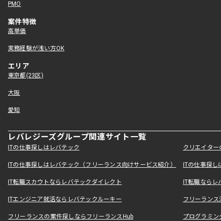
PMO
案件特徴
高単価
実務経験が浅い方OK
エリア
東京都(23区)
大阪
愛知
レバレジーズグループ関連サイト一覧
ITの仕事探しはレバテック
クリエイター
ITの仕事探しはレバテック（フリーランス向けサービス紹介）
ITの仕事探
IT転職スカウトならレバテックダイレクト
IT転職なら
ITエンジニア就活ならレバテックルーキー
フリーランス
フリーランスの案件探しならフリーランスHub
プログラミン