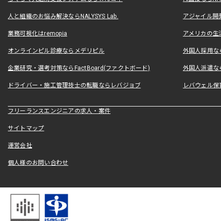
人と組織のお悩み解決ならNALYSYS Lab.
アジャイル開発なら
業務可視化はremopia
アメリカの生活
オンラインピル診療ならメデリピル
外国人採用ならLe
企業研究・選考対策ならFactBoard(ファクトボード)
外国人派遣なら
ドライバー・施工管理技士の転職ならレバジョブ
レバウェル保
フリーランスエンジニアの求人・案件
サイトマップ
運営会社
個人様のお問い合わせ