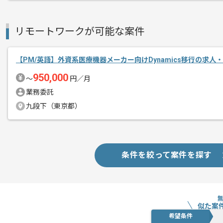
エージェントからのコ
強い向上心を持って、やり抜く力を持っ
メント
基本的にはフルリモート作業も可能です
リモートワークが可能な案件
【PM/英語】外資系医療機器メーカー向けDynamics移行の求人
950,000
〜
円／月
業務委託
九段下（東京都）
条件を絞って案件を探す
似た案
希望条件