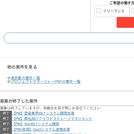
ご希望の働き
フリーランス
他の案件を見る
東京都の案件一覧
プロジェクトマネージャー(PM)の案件一覧
募集が終了した案件
募集は終了していますが、参画先を探す際にお役立てください
【PM】塗装業界向けシステム開発支援
終了
【PM】商社向けクラウドストレージマネジメント
終了
【PM】SIer向けシステム開発
終了
【PM/英語】SaaSシステム連携支援
終了