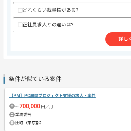
・インフラレイヤーとしての経験
どれくらい裁量権がある?
スキルに不安がある方へ
上記に似た経験やスキルをお持ちであれば申
正社員求人との違いは?
詳し
精算条件
有
精算・お支払い
精算基準時間
140時間〜180時間
支払いサイト
15日
条件が似ている案件
商談回数
1回
その他募集要項
【PM】PC展開プロジェクト支援の求人・案件
募集人数
1人
700,000
作業開始日
2022/07/01
〜
円／月
業務委託
田町（東京都）
クラウドアプリケーションの開発提供や